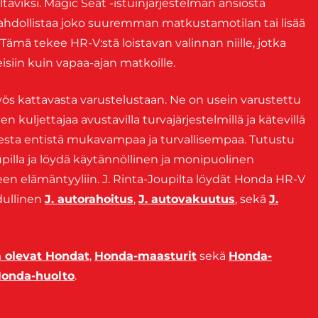
taviksi. Magic Seat -istuinjärjestelmän ansiosta
 mahdollistaa joko suuremman matkustamotilan tai lisää
. Tämä tekee HR-V:stä loistavan valinnan niille, jotka
eisiin kuin vapaa-ajan matkoille.
s kattavasta varustelustaan. Ne on usein varustettu
en kuljettajaa avustavilla turvajärjestelmillä ja kätevillä
isesta entistä mukavampaa ja turvallisempaa. Tutustu
pilla ja löydä käytännöllinen ja monipuolinen
viseen elämäntyyliin. J. Rinta-Joupilta löydät Honda HR-V
edullinen
J. autorahoitus
,
J. autovakuutus
, sekä
J.
a olevat Hondat
,
Honda-maasturit
sekä
Honda-
onda-huolto
.