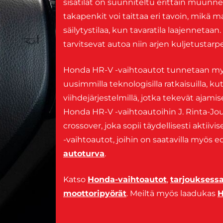
sisätilat on suunniteltu erittäin muunnel
takapenkit voi taittaa eri tavoin, mikä
säilytystilaa, kun tavaratila laajennetaan
tarvitsevat autoa niin arjen kuljetustarp
Honda HR-V -vaihtoautot tunnetaan myö
uusimmilla teknologisilla ratkaisuilla, kut
viihdejärjestelmillä, jotka tekevät ajam
Honda HR-V -vaihtoautoihin J. Rinta-Jou
crossover, joka sopii täydellisesti aktii
-vaihtoautot, joihin on saatavilla myös 
autoturva
.
Katso
Honda-vaihtoautot
,
tarjouksess
moottoripyörät
. Meiltä myös laadukas
H