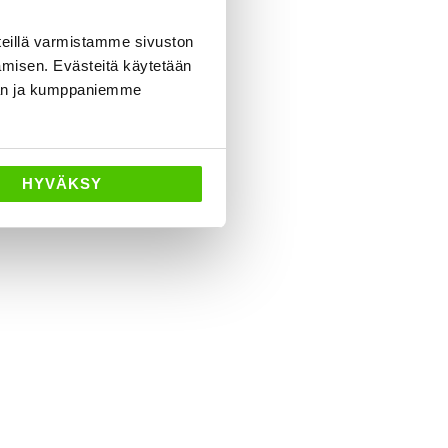
eillä varmistamme sivuston
amisen. Evästeitä käytetään
dän ja kumppaniemme
HYVÄKSY