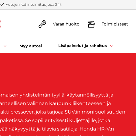
Autojen kotiintoimitus jopa 24h
Varaa huolto
Toimipisteet
t
Lisäpalvelut ja rahoitus
Myy autosi
maisen yhdistelmän tyyliä, käytännöllisyyttä ja
anteellisen valinnan kaupunkiliikenteeseen ja
kti crossover, joka tarjoaa SUV:in monipuolisuuden,
issa. Se sopii erityisesti kuljettajille, jotka
ä näkyvyyttä ja tilavia sisätiloja. Honda HR-V:n