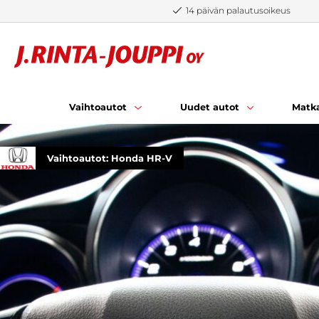
Siirry sisältöön
14 päivän palautusoikeus
Vaihtoautot
Uudet autot
Matka
Vaihtoautot: Honda HR-V