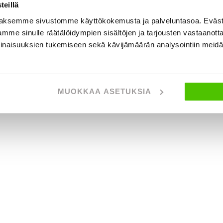
eillä
aksemme sivustomme käyttökokemusta ja palveluntasoa. Eväst
mme sinulle räätälöidympien sisältöjen ja tarjousten vastaanott
inaisuuksien tukemiseen sekä kävijämäärän analysointiin mei
MUOKKAA ASETUKSIA