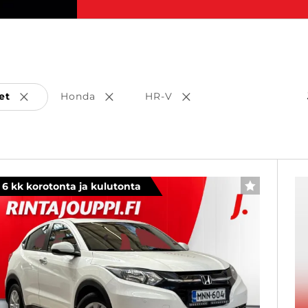
et
Honda
HR-V
Poista valinta
Poista valinta
Poista valinta
6 kk korotonta ja kulutonta
SUOSIKKI