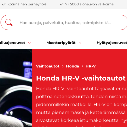
Kotimainen perheyritys
Yli 5000 ajoneuvon valikoima
iluajoneuvot
Moottoripyörät
Hyötyajoneuvo
Vaihtoautot
Honda
HR-V
Honda HR-V -vaihtoautot
Honda HR-V -vaihtoautot tarjoavat erino
polttoainetehokkuutta, tehden niistä ih
pidemmillekin matkoille. HR-V on kompa
mutta pienemmässä ja ketterämmässä paket
arvostavat korkeaa istumakorkeutta, hyvä