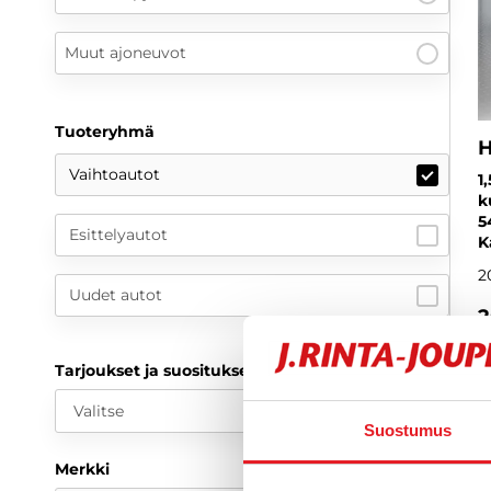
Muut ajoneuvot
Tuoteryhmä
H
Vaihtoautot
1
k
5
Esittelyautot
K
2
Uudet autot
2
a
Tarjoukset ja suositukset
Valitse
Suostumus
Merkki