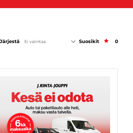
Järjestä
Suosikit
Suosiki
0
Ei valintaa