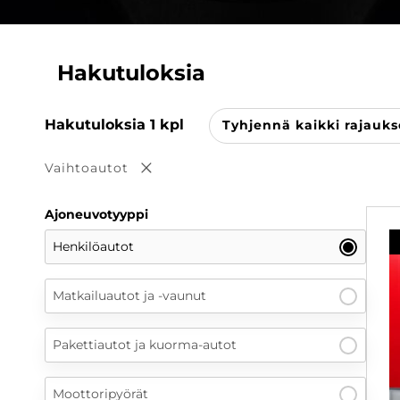
Hakutuloksia
Hakutuloksia
1
kpl
Tyhjennä kaikki rajauks
Vaihtoautot
Poista valinta
Ajoneuvotyyppi
Henkilöautot
Matkailuautot ja -vaunut
Pakettiautot ja kuorma-autot
Moottoripyörät