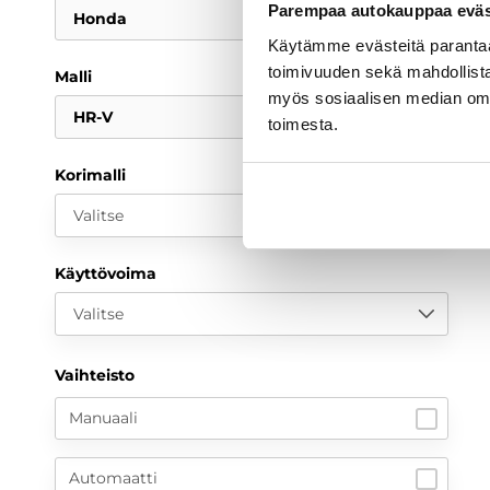
Parempaa autokauppaa eväst
Honda
Käytämme evästeitä paranta
toimivuuden sekä mahdollista
Malli
myös sosiaalisen median om
HR-V
toimesta.
Korimalli
Valitse
Käyttövoima
Valitse
Vaihteisto
Manuaali
Automaatti