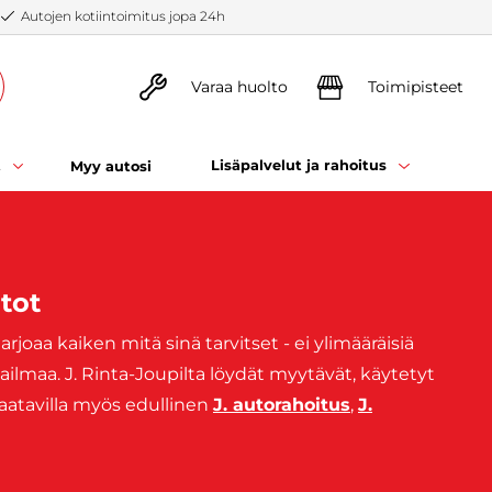
Autojen kotiintoimitus jopa 24h
Varaa huolto
Toimipisteet
t
Lisäpalvelut ja rahoitus
Myy autosi
tot
joaa kaiken mitä sinä tarvitset - ei ylimääräisiä
lmaa. J. Rinta-Joupilta löydät myytävät, käytetyt
aatavilla myös edullinen
J. autorahoitus
,
J.