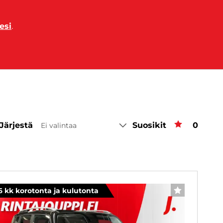
esi
.
Järjestä
Suosikit
Suosiki
0
Ei valintaa
6 kk korotonta ja kulutonta
SUOSIKKI