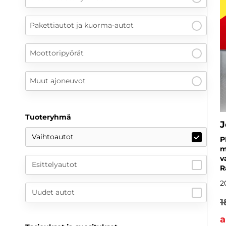
Pakettiautot ja kuorma-autot
Moottoripyörät
Muut ajoneuvot
Tuoteryhmä
J
Vaihtoautot
P
m
v
Esittelyautot
R
2
Uudet autot
1
a