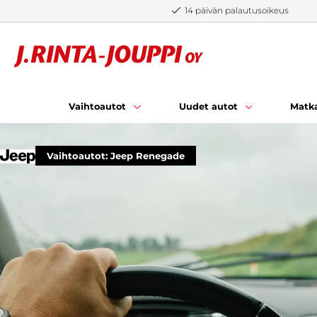
Siirry sisältöön
14 päivän palautusoikeus
Vaihtoautot
Uudet autot
Matka
Vaihtoautot: Jeep Renegade