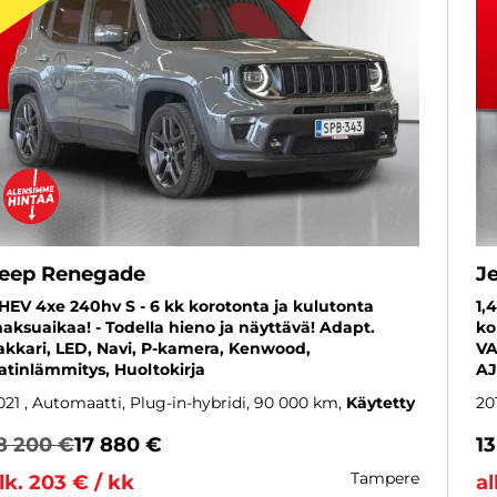
eep Renegade
J
HEV 4xe 240hv S - 6 kk korotonta ja kulutonta
1,
aksuaikaa! - Todella hieno ja näyttävä! Adapt.
ko
akkari, LED, Navi, P-kamera, Kenwood,
VA
atinlämmitys, Huoltokirja
AJ
021
, Automaatti, Plug-in-hybridi, 90 000 km
Käytetty
20
8 200 €
17 880 €
1
tampere
lk. 203 € / kk
al