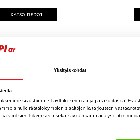
KATSO TIEDOT
6 kk korotonta ja kulutonta
SUOSIKKI
Yksityiskohdat
eillä
aksemme sivustomme käyttökokemusta ja palveluntasoa. Eväst
mme sinulle räätälöidympien sisältöjen ja tarjousten vastaanott
inaisuuksien tukemiseen sekä kävijämäärän analysointiin mei
eep Renegade
6