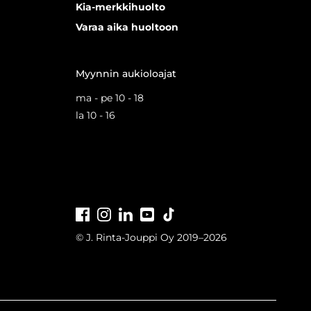
Kia-merkkihuolto
Varaa aika huoltoon
Myynnin aukioloajat
ma - pe 10 - 18
la 10 - 16
Facebook
Instagram
LinkedIn
Youtube
Tiktok
© J. Rinta-Jouppi Oy 2019–2026