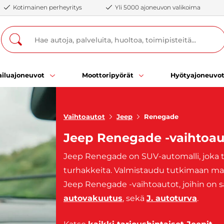
Kotimainen perheyritys
Yli 5000 ajoneuvon valikoima
iluajoneuvot
Moottoripyörät
Hyötyajoneuvo
Vaihtoautot
Jeep
Renegade
Jeep Renegade -vaihtoau
Jeep Renegade on SUV-automalli, joka tar
turhakkeita. Valmistaudu tutkimaan maai
Jeep Renegade -vaihtoautot, joihin on s
autovakuutus
, sekä
J. autoturva
.