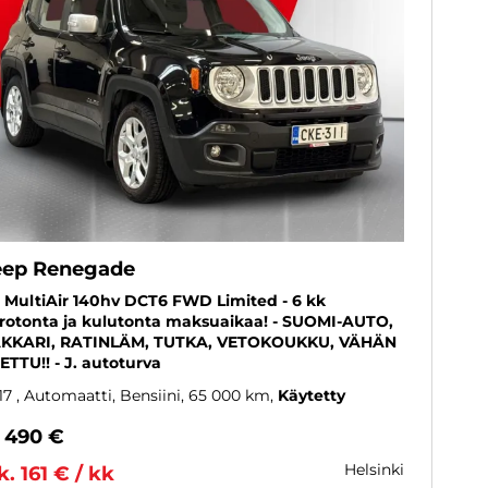
eep Renegade
4 MultiAir 140hv DCT6 FWD Limited - 6 kk
rotonta ja kulutonta maksuaikaa! - SUOMI-AUTO,
KKARI, RATINLÄM, TUTKA, VETOKOUKKU, VÄHÄN
ETTU!! - J. autoturva
17
, Automaatti, Bensiini, 65 000 km
Käytetty
3 490 €
helsinki
k. 161 € / kk