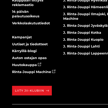
Kauppaan liittyvä
J. Rinta-Jouppi Hyvinkää
reklamaatio
J. Rinta-Jouppi Hämeenl
14 päivän
J. Rinta-Jouppi Ilmajoki,
palautusoikeus
Machine
Verkkolaskutustiedot
J. Rinta-Jouppi Jyväskylä
J. Rinta-Jouppi Kotka
Kampanjat
J. Rinta-Jouppi Kuopio
Uutiset ja tiedotteet
J. Rinta-Jouppi Lahti
Kärryillä-blogi
J. Rinta-Jouppi Lappeen
Auton ostajan opas
Huutokauppa
Rinta-Jouppi Machine
LIITY JII-KLUBIIN