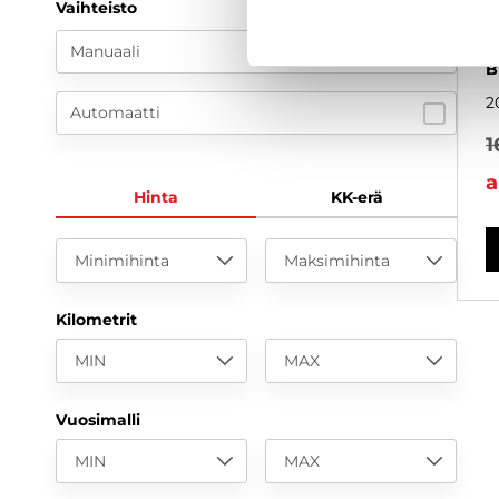
Vaihteisto
1
k
Manuaali
B
2
Automaatti
1
a
Hinta
KK-erä
Minimihinta
Maksimihinta
Kilometrit
MIN
MAX
Vuosimalli
MIN
MAX