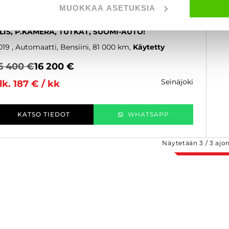
kä
MUOKKAA ASETUKSIA
,3 150hv T4 DCT Limited - 6 kk korotonta ja
ulutonta maksuaikaa! - ADAPT. VAKKARI, KEYLESS,
LIS, P.KAMERA, TUTKAT, SUOMI-AUTO!
019
, Automaatti, Bensiini, 81 000 km
Käytetty
6 400 €
16 200 €
seinäjoki
lk. 187 € / kk
KATSO TIEDOT
WHATSAPP
Näytetään
3
/
3
ajo