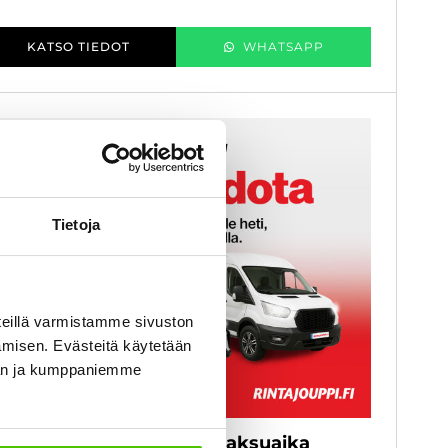
KATSO TIEDOT
WHATSAPP
Tietoja
eillä varmistamme sivuston
amisen. Evästeitä käytetään
dän ja kumppaniemme
 kk koroton ja kuluton maksuaika