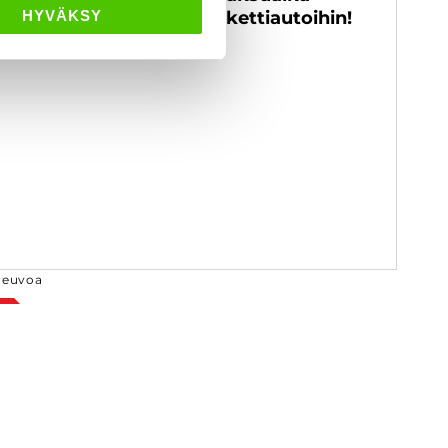
ytettyihin henkilö- ja pakettiautoihin!
HYVÄKSY
neuvoa