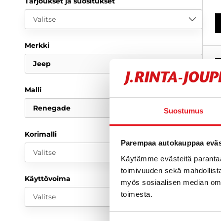
Tarjoukset ja suositukset
Valitse
Merkki
Jeep
Malli
Renegade
Suostumus
Korimalli
Parempaa autokauppaa eväst
Valitse
Käytämme evästeitä paranta
toimivuuden sekä mahdollista
Käyttövoima
myös sosiaalisen median om
toimesta.
Valitse
J