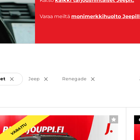
Katso
kaikki tarjoushintaiset Jeepit.
Varaa meiltä
monimerkkihuolto Jeepill
set
Jeep
Renegade
Poista valinta
Poista valinta
Poista valinta
SUOSIKKI
VARATTU