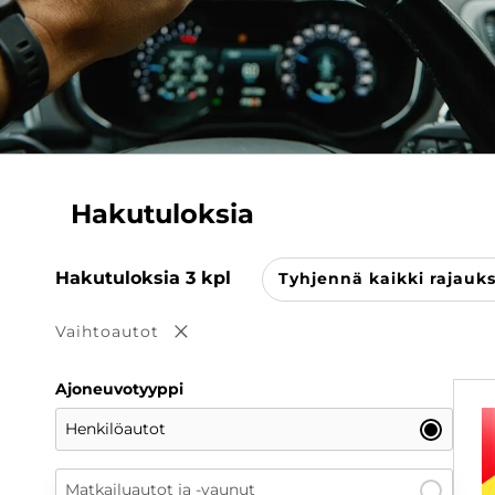
Hakutuloksia
Hakutuloksia
3
kpl
Tyhjennä kaikki rajauk
Vaihtoautot
Poista valinta
Ajoneuvotyyppi
Henkilöautot
Matkailuautot ja -vaunut