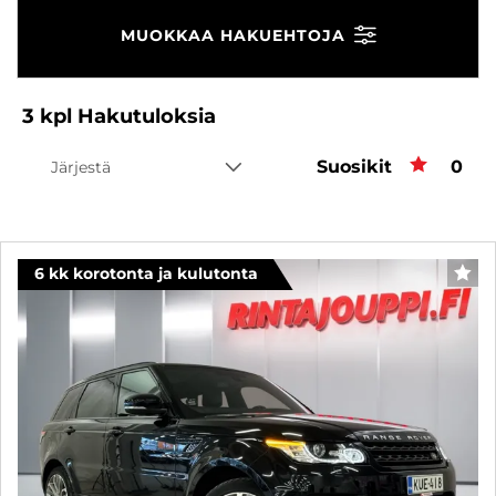
MUOKKAA HAKUEHTOJA
3
kpl
Hakutuloksia
Suosikit
Suos
0
Järjestä
6 kk korotonta ja kulutonta
SUO