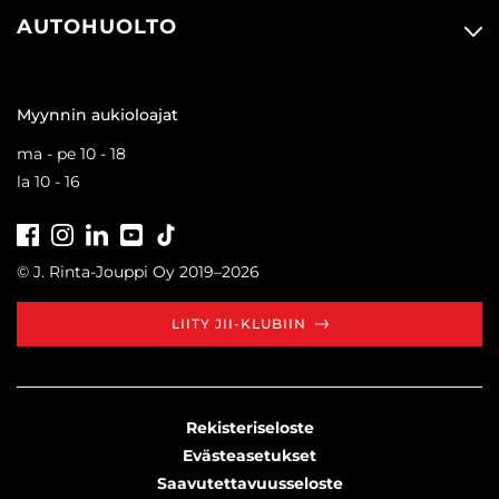
AUTOHUOLTO
Myynnin aukioloajat
ma - pe 10 - 18
la 10 - 16
Facebook
Instagram
LinkedIn
Youtube
Tiktok
© J. Rinta-Jouppi Oy 2019–2026
LIITY JII-KLUBIIN
Rekisteriseloste
Evästeasetukset
Saavutettavuusseloste