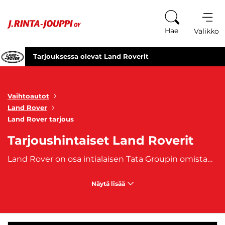
Siirry sisältöön
Hae
Valikko
Tarjouksessa olevat Land Roverit
Vaihtoautot
Land Rover
Land Rover tarjous
Tarjoushintaiset Land Roverit
Land Rover on osa intialaisen Tata Groupin omistamaa Jaguar Land Rover -yhtiötä. Land Roverin historia ulottuu aina vuoden 1948 Britanniaan asti, missä maastureita alettiin valmistaa hyötykäyttöön. Sittemmin ikoniseksi maasturibrändiksi muotoutunut citymaasturi- ja maastoautovalmistaja on tunnettu tehokkaista ja näyttävistä autoistaan. Luotettava Land Rover -vaihtoauto toimii kätevästi myös koko perheen citymaasturina.
Näytä lisää