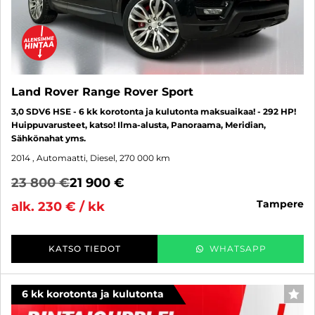
Land Rover Range Rover Sport
3,0 SDV6 HSE - 6 kk korotonta ja kulutonta maksuaikaa! - 292 HP!
Huippuvarusteet, katso! Ilma-alusta, Panoraama, Meridian,
Sähkönahat yms.
2014
, Automaatti, Diesel, 270 000 km
23 800 €
21 900 €
tampere
alk. 230 € / kk
KATSO TIEDOT
WHATSAPP
6 kk korotonta ja kulutonta
SUO