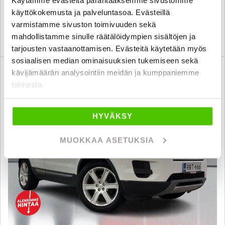
seinäjoki
alk. 290 € / kk
käyttökokemusta ja palveluntasoa. Evästeillä
varmistamme sivuston toimivuuden sekä
mahdollistamme sinulle räätälöidympien sisältöjen ja
KATSO TIEDOT
WHATSAPP
tarjousten vastaanottamisen. Evästeitä käytetään myös
sosiaalisen median ominaisuuksien tukemiseen sekä
6 kk korotonta ja kulutonta
kävijämäärän analysointiin meidän ja kumppaniemme
SUO
toimesta.
HYVÄKSY
MUOKKAA ASETUKSIA