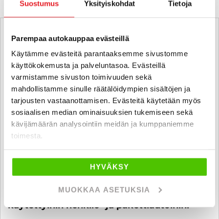
Suostumus
Yksityiskohdat
Tietoja
Parempaa autokauppaa evästeillä
Käytämme evästeitä parantaaksemme sivustomme
käyttökokemusta ja palveluntasoa. Evästeillä
varmistamme sivuston toimivuuden sekä
mahdollistamme sinulle räätälöidympien sisältöjen ja
tarjousten vastaanottamisen. Evästeitä käytetään myös
sosiaalisen median ominaisuuksien tukemiseen sekä
kävijämäärän analysointiin meidän ja kumppaniemme
toimesta.
HYVÄKSY
MUOKKAA ASETUKSIA
6 kk koroton ja kuluton maksuaika
käytettyihin henkilö- ja pakettiautoihin!