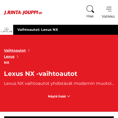
Siirry sisältöön
Hae
Valikko
Vaihtoautot: Lexus NX
Vaihtoautot
Lexus
NX
Lexus NX -vaihtoautot
Lexus NX vaihtoautot yhdistävät modernin muotoilun, edistyksellisen teknologian ja ensiluokkaisen ajomukavuuden. Tämä kompakti luksus-SUV tarjoaa tyylikkään ulkomuodon, joka huokuu urheilullisuutta ja hienostuneisuutta. Lexus NX on suunniteltu erityisesti niille, jotka arvostavat ylellistä ajokokemusta sekä innovatiivisia ratkaisuja, kuten älykkäitä turvajärjestelmiä ja taloudellista hybriditeknologiaa. Lexus NX on tunnettu tilavasta ja korkeatasoisesta sisustuksestaan, jossa matkustajilla on runsaasti jalkatilaa ja mukavat nahkaistuimet. Sisätilojen laadukkaat materiaalit ja tarkkaan harkitut yksityiskohdat tekevät autosta viihtyisän niin lyhyille kuin pitkillekin matkoille. Hybridimallit tarjoavat taloudellista ja ympäristöystävällistä ajamista, mikä tekee Lexus NX:tä täydellisen valinnan kaupunki- ja maantieajoon. Lexus NX vaihtoautot sopivat erityisesti niille, jotka etsivät luotettavaa ja tyylikästä SUV-mallia, jossa yhdistyvät käytännöllisyys, suorituskyky ja luksus. Olitpa sitten työmatkalla tai viikonloppuretkellä, Lexus NX tarjoaa täydellisen ajokokemuksen niin kuljettajalle kuin matkustajillekin. J. Rinta-Joupilta käytetyt Lexus NX-vaihtoautot, joihin on saatavilla edullinen
Näytä lisää