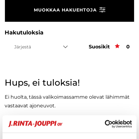
MUOKKAA HAKUEHTOJA
Hakutuloksia
Suosikit
Suos
0
Järjestä
Hups, ei tuloksia!
Ei huolta, tässä valikoimassamme olevat lähimmät
vastaavat ajoneuvot.
KATSO VASTAAVANLAISET AUTOT