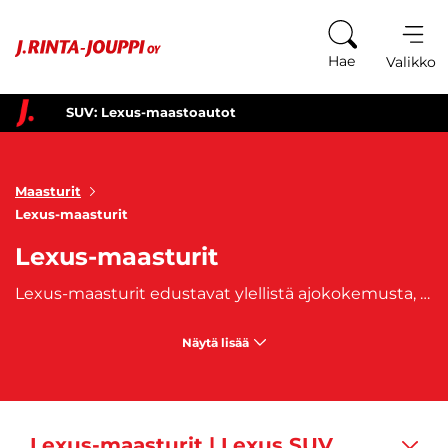
Siirry sisältöön
Hae
Valikko
SUV: Lexus-maastoautot
Maasturit
Lexus-maasturit
Lexus-maasturit
Lexus-maasturit edustavat ylellistä ajokokemusta, jossa yhdistyvät premium-materiaalit ja huippuluokan teknologia. Lexus SUV-mallit, kuten
Näytä lisää
Lexus-maasturit | Lexus SUV