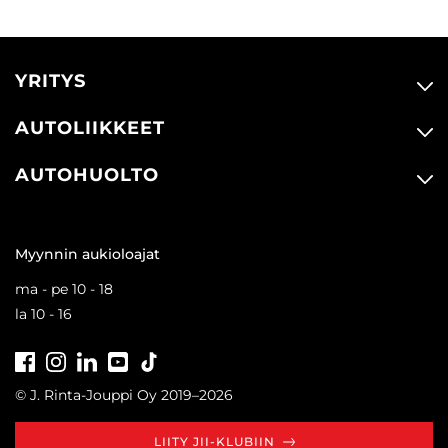
YRITYS
AUTOLIIKKEET
AUTOHUOLTO
Myynnin aukioloajat
ma - pe 10 - 18
la 10 - 16
Facebook
Instagram
LinkedIn
Youtube
Tiktok
© J. Rinta-Jouppi Oy 2019–2026
LIITY JII-KLUBIIN