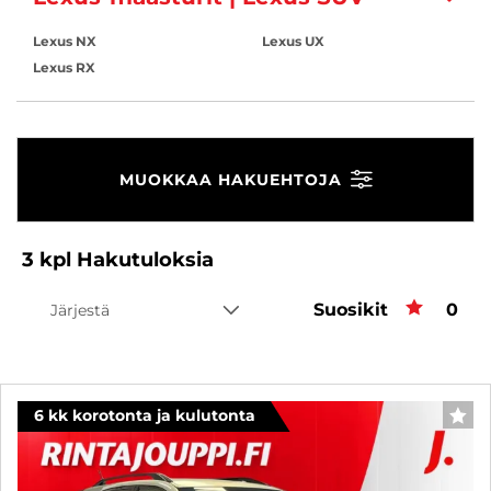
Lexus NX
Lexus UX
Lexus RX
MUOKKAA HAKUEHTOJA
3
kpl
Hakutuloksia
Suosikit
Suos
0
Järjestä
6 kk korotonta ja kulutonta
SUO