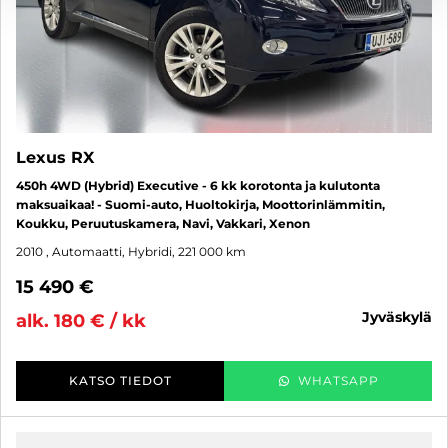
Lexus RX
450h 4WD (Hybrid) Executive - 6 kk korotonta ja kulutonta
maksuaikaa! - Suomi-auto, Huoltokirja, Moottorinlämmitin,
Koukku, Peruutuskamera, Navi, Vakkari, Xenon
2010
, Automaatti, Hybridi, 221 000 km
15 490 €
jyväskylä
alk. 180 € / kk
KATSO TIEDOT
WHATSAPP