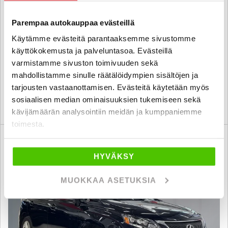
450h Hybrid 4WD A - 6 kk korotonta ja kulutonta maksuaikaa! -
Mark Levinson / Adapt. Vakkari / Keyless / Vetokoukku /
Parempaa autokauppaa evästeillä
Muistinahat / Kamera
Käytämme evästeitä parantaaksemme sivustomme
2012
, Automaatti, Hybridi, 282 000 km
käyttökokemusta ja palveluntasoa. Evästeillä
13 880 €
varmistamme sivuston toimivuuden sekä
hyvinkää
alk. 165 € / kk
mahdollistamme sinulle räätälöidympien sisältöjen ja
tarjousten vastaanottamisen. Evästeitä käytetään myös
sosiaalisen median ominaisuuksien tukemiseen sekä
KATSO TIEDOT
WHATSAPP
kävijämäärän analysointiin meidän ja kumppaniemme
toimesta.
6 kk korotonta ja kulutonta
SUO
HYVÄKSY
MUOKKAA ASETUKSIA