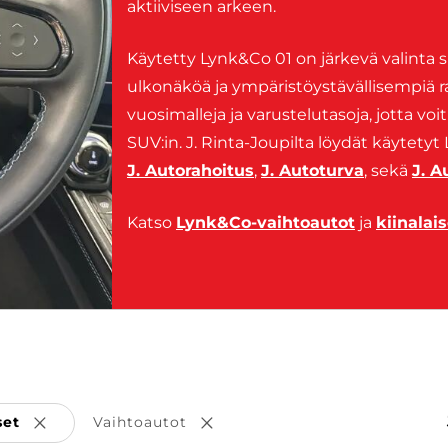
aktiiviseen arkeen.
Käytetty Lynk&Co 01 on järkevä valinta s
ulkonäköä ja ympäristöystävällisempiä rat
vuosimalleja ja varustelutasoja, jotta voit 
SUV:in. J. Rinta-Joupilta löydät käytetyt
J. Autorahoitus
,
J. Autoturva
, sekä
J. 
Katso
Lynk&Co-vaihtoautot
ja
kiinalai
set
Vaihtoautot
Poista valinta
Poista valinta