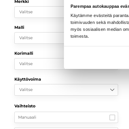
Merkki
Parempaa autokauppaa eväst
Valitse
Käytämme evästeitä paranta
toimivuuden sekä mahdollista
Malli
myös sosiaalisen median om
toimesta.
Valitse
Korimalli
Valitse
Käyttövoima
Valitse
Vaihteisto
Manuaali