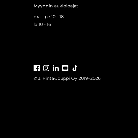
Myynnin aukioloajat
ma - pe 10 - 18
la 10 - 16
Facebook
Instagram
LinkedIn
Youtube
Tiktok
© J. Rinta-Jouppi Oy 2019–2026