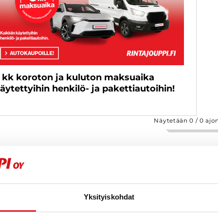
 kk koroton ja kuluton maksuaika
äytettyihin henkilö- ja pakettiautoihin!
Näytetään
0
/
0
ajo
Yksityiskohdat