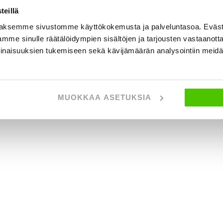
eillä
aksemme sivustomme käyttökokemusta ja palveluntasoa. Eväst
mme sinulle räätälöidympien sisältöjen ja tarjousten vastaanott
inaisuuksien tukemiseen sekä kävijämäärän analysointiin mei
MUOKKAA ASETUKSIA