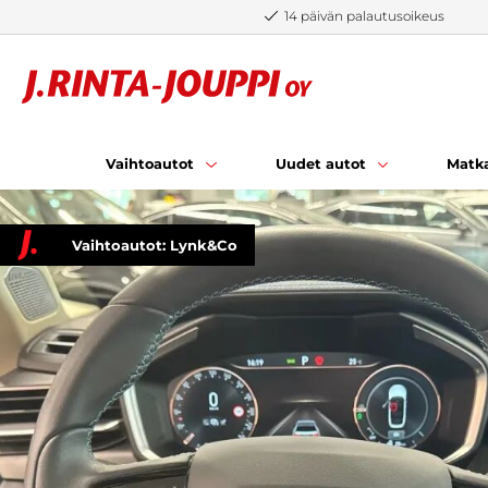
Siirry sisältöön
14 päivän palautusoikeus
Vaihtoautot
Uudet autot
Matka
Vaihtoautot: Lynk&Co