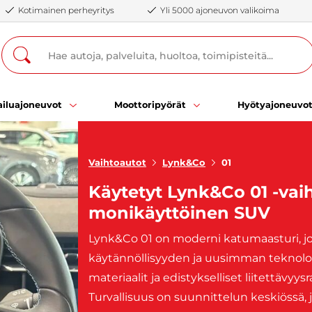
Kotimainen perheyritys
Yli 5000 ajoneuvon valikoima
iluajoneuvot
Moottoripyörät
Hyötyajoneuvo
Vaihtoautot
Lynk&Co
01
Käytetyt Lynk&Co 01 -vai
monikäyttöinen SUV
Lynk&Co 01 on moderni katumaasturi, jo
käytännöllisyyden ja uusimman teknolog
materiaalit ja edistykselliset liitettävyy
Turvallisuus on suunnittelun keskiössä, 