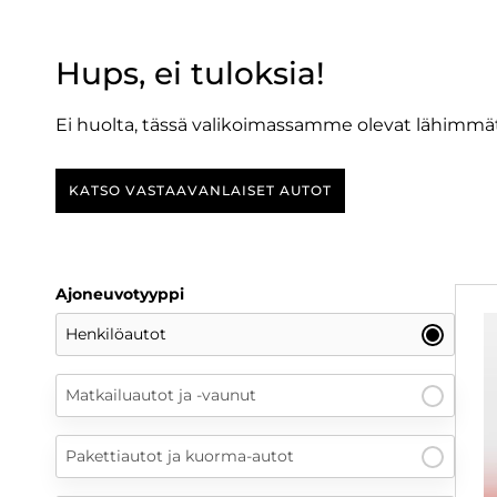
Hups, ei tuloksia!
Ei huolta, tässä valikoimassamme olevat lähimmät
KATSO VASTAAVANLAISET AUTOT
Ajoneuvotyyppi
Henkilöautot
Matkailuautot ja -vaunut
Pakettiautot ja kuorma-autot