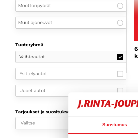
Moottoripyörät
Muut ajoneuvot
Tuoteryhmä
6
k
Vaihtoautot
Esittelyautot
Uudet autot
Tarjoukset ja suositukset
Valitse
Suostumus