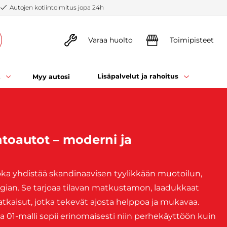
Autojen kotiintoimitus jopa 24h
Varaa huolto
Toimipisteet
t
Lisäpalvelut ja rahoitus
Myy autosi
htoautot – moderni ja
ka yhdistää skandinaavisen tyylikkään muotoilun,
ian. Se tarjoaa tilavan matkustamon, laadukkaat
sratkaisut, jotka tekevät ajosta helppoa ja mukavaa.
ja 01-malli sopii erinomaisesti niin perhekäyttöön kuin