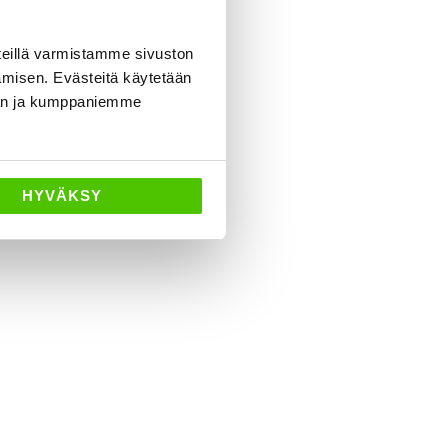
eillä varmistamme sivuston
amisen. Evästeitä käytetään
dän ja kumppaniemme
HYVÄKSY