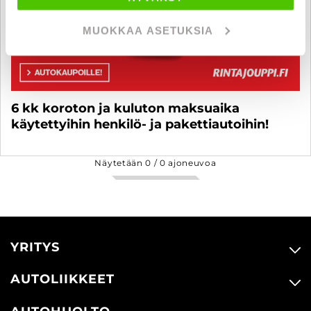
MUOKKAA ASETUKSIA
6 kk koroton ja kuluton maksuaika
käytettyihin henkilö- ja pakettiautoihin!
Näytetään
0
/
0
ajoneuvoa
YRITYS
AUTOLIIKKEET