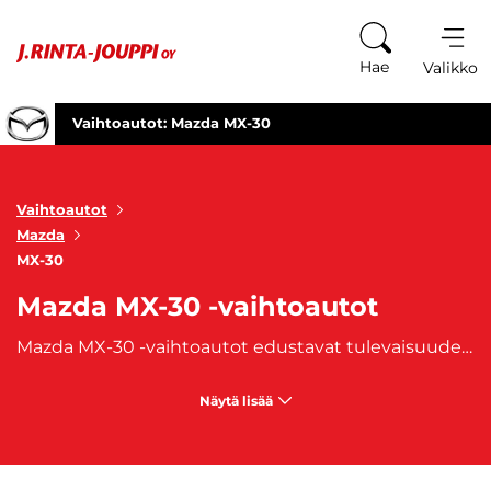
Siirry sisältöön
Hae
Valikko
Vaihtoautot: Mazda MX-30
Vaihtoautot
Mazda
MX-30
Mazda MX-30 -vaihtoautot
Mazda MX-30 -vaihtoautot edustavat tulevaisuuden sähköautoilua tyylillä ja vastuullisuudella. Mazda MX-30 on valmistajan ensimmäinen täyssähköauto, joka yhdistää innovatiivisen teknologian, modernin muotoilun ja ympäristöystävällisyyden. Tämä kompakti SUV-malli tarjoaa ekologisen vaihtoehdon ilman kompromisseja ajomukavuudessa tai suorituskyvyssä. Mazda MX-30 tyylikäs ulkomuoto erottuu joukosta ja sen tilavat sisätilat ovat suunniteltu kestävistä, ympäristöystävällisistä materiaaleista. Sähköinen voimalinja tarjoaa hiljaisen ja miellyttävän ajokokemuksen, samalla kun auton toimintamatka riittää hyvin arjen ajotarpeisiin. MX-30:n sähkömoottori tuottaa riittävästi tehoa sujuvaan kaupunkiajoon, ja sen lataaminen on helppoa niin kotona kuin julkisilla latauspisteillä.
Näytä lisää