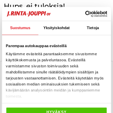
Hups, ei tuloksia!
Ei huolta, tässä valikoimassamme olevat lähimmät
vastaavat ajoneuvot.
Suostumus
Yksityiskohdat
Tietoja
KATSO VASTAAVANLAISET AUTOT
Parempaa autokauppaa evästeillä
Käytämme evästeitä parantaaksemme sivustomme
käyttökokemusta ja palveluntasoa. Evästeillä
varmistamme sivuston toimivuuden sekä
mahdollistamme sinulle räätälöidympien sisältöjen ja
tarjousten vastaanottamisen. Evästeitä käytetään myös
sosiaalisen median ominaisuuksien tukemiseen sekä
kävijämäärän analysointiin meidän ja kumppaniemme
toimesta.
HYVÄKSY