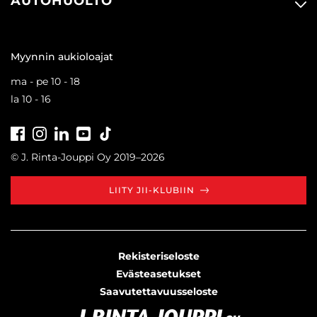
AUTOHUOLTO
Myynnin aukioloajat
ma - pe 10 - 18
la 10 - 16
Facebook
Instagram
LinkedIn
Youtube
Tiktok
© J. Rinta-Jouppi Oy 2019–2026
LIITY JII-KLUBIIN
Rekisteriseloste
Evästeasetukset
Saavutettavuusseloste