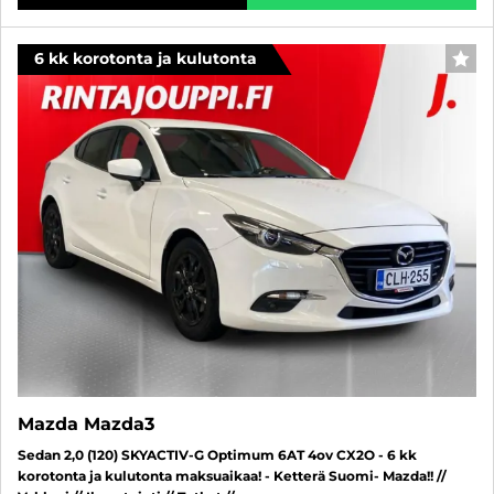
6 kk korotonta ja kulutonta
SUO
Mazda Mazda3
Sedan 2,0 (120) SKYACTIV-G Optimum 6AT 4ov CX2O - 6 kk
korotonta ja kulutonta maksuaikaa! - Ketterä Suomi- Mazda!! //