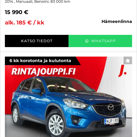
2014
, Manuaali, Bensiini, 83 000 km
15 990 €
hämeenlinna
alk. 185 € / kk
KATSO TIEDOT
WHATSAPP
6 kk korotonta ja kulutonta
SUO