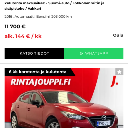
kulutonta maksuaikaa! - Suomi-auto / Lohkolämmitin ja
sisäpistoke / Vakkari
2016
, Automaatti, Bensiini, 203 000 km
11 700 €
oulu
alk. 144 € / kk
KATSO TIEDOT
WHATSAPP
6 kk korotonta ja kulutonta
SUO