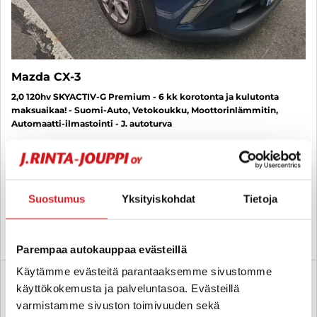
Mazda CX-3
2,0 120hv SKYACTIV-G Premium - 6 kk korotonta ja kulutonta
maksuaikaa! - Suomi-Auto, Vetokoukku, Moottorinlämmitin,
Automaatti-ilmastointi - J. autoturva
2018
, Manuaali, Bensiini, 98 000 km
15 900 €
kuopio
alk. 184 € / kk
Suostumus
Yksityiskohdat
Tietoja
KATSO TIEDOT
WHATSAPP
Parempaa autokauppaa evästeillä
Käytämme evästeitä parantaaksemme sivustomme
6 kk korotonta ja kulutonta
SUO
käyttökokemusta ja palveluntasoa. Evästeillä
varmistamme sivuston toimivuuden sekä