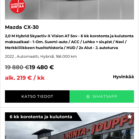
Mazda CX-30
2,0 M Hybrid Skyactiv-X Vision AT 5ov - 6 kk korotonta ja kulutonta
maksuaikaa! - 1-Om. Suomi-auto / ACC / Lohko + sis.pist / Navi /
Merkkiliikkeen huoltohistoria / HUD / 2x Alut - J. autoturva
2022
, Automaatti, Hybridi, 166 000 km
19 880 €
19 480 €
hyvinkää
alk. 219 € / kk
KATSO TIEDOT
WHATSAPP
6 kk korotonta ja kulutonta
SUO