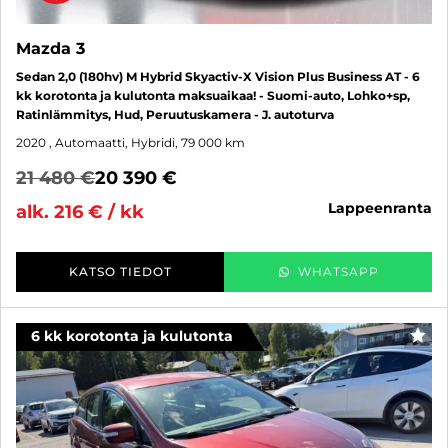
Mazda 3
Sedan 2,0 (180hv) M Hybrid Skyactiv-X Vision Plus Business AT - 6
kk korotonta ja kulutonta maksuaikaa! - Suomi-auto, Lohko+sp,
Ratinlämmitys, Hud, Peruutuskamera - J. autoturva
2020
, Automaatti, Hybridi, 79 000 km
21 480 €
20 390 €
lappeenranta
alk. 216 € / kk
KATSO TIEDOT
WHATSAPP
6 kk korotonta ja kulutonta
SUO