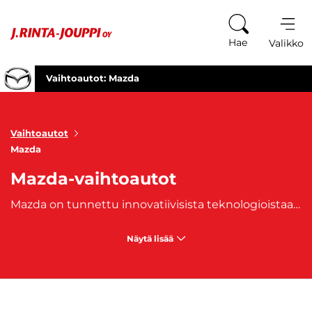
Siirry sisältöön
Hae
Valikko
Vaihtoautot: Mazda
Vaihtoautot
Mazda
Mazda-vaihtoautot
Mazda on tunnettu innovatiivisista teknologioistaan ja ajamisen ilosta, joka on suunniteltu kuljettajaa varten. Mazdan filosofiassa keskiössä on yhteys kuljettajan ja auton välillä. Mazdan tunnusomaiset Skyactiv-teknologiat ovat kehitetty parantamaan suorituskykyä ja polttoainetehokkuutta, mikä tekee ajamisesta taloudellista ilman kompromisseja tehoon tai ajonautintoon. Mazdan ajoneuvot tunnetaan niiden tyylikkäästä ja ajattomasta muotoilusta, joka yhdistyy huippuluokan ajo-ominaisuuksiin. Mazda-vaihtoautot tarjoavat loistavan mahdollisuuden hankkia laadukas ja luotettava ajoneuvo edullisemmalla hinnalla. Vaihtoautoina Mazda-mallit ovat erittäin arvostettuja, sillä niiden kestävä rakenne, taloudellisuus ja ajomukavuus säilyvät pitkään. .
Näytä lisää