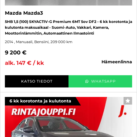
Mazda Mazda3
5HB 1,5 (100) SKYACTIV-G Premium 6MT 5ov DF2 - 6 kk korotonta ja
kulutonta maksuaikaa! - Suomi-Auto, Vakkari, Kamera,
Moottorinlämmitin, Automaattinen Ilmastointi
2014
, Manuaali, Bensiini, 209 000 km
9 200 €
hämeenlinna
alk. 147 € / kk
KATSO TIEDOT
WHATSAPP
6 kk korotonta ja kulutonta
SUO