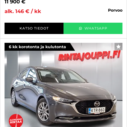
11 900 €
porvoo
alk. 146 € / kk
KATSO TIEDOT
WHATSAPP
6 kk korotonta ja kulutonta
SUO