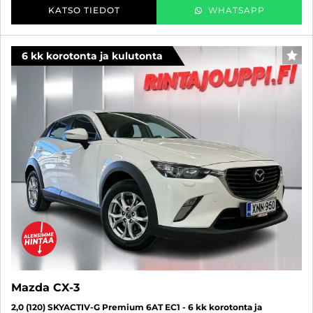
KATSO TIEDOT
WHATSAPP
6 kk korotonta ja kulutonta
SUO
Mazda CX-3
2,0 (120) SKYACTIV-G Premium 6AT EC1 - 6 kk korotonta ja