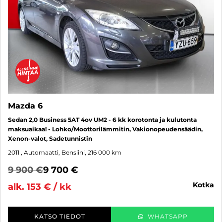
Mazda 6
Sedan 2,0 Business 5AT 4ov UM2 - 6 kk korotonta ja kulutonta
maksuaikaa! - Lohko/Moottorilämmitin, Vakionopeudensäädin,
Xenon-valot, Sadetunnistin
2011
, Automaatti, Bensiini, 216 000 km
9 900 €
9 700 €
kotka
alk. 153 € / kk
KATSO TIEDOT
WHATSAPP