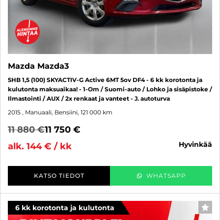
Mazda Mazda3
5HB 1,5 (100) SKYACTIV-G Active 6MT 5ov DF4 - 6 kk korotonta ja
kulutonta maksuaikaa! - 1-Om / Suomi-auto / Lohko ja sisäpistoke /
Ilmastointi / AUX / 2x renkaat ja vanteet - J. autoturva
2015
, Manuaali, Bensiini, 121 000 km
11 880 €
11 750 €
hyvinkää
alk. 144 € / kk
KATSO TIEDOT
WHATSAPP
6 kk korotonta ja kulutonta
SUO