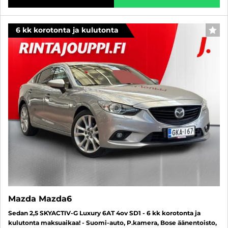
6 kk korotonta ja kulutonta
SUO
Mazda Mazda6
Sedan 2,5 SKYACTIV-G Luxury 6AT 4ov SD1 - 6 kk korotonta ja
kulutonta maksuaikaa! - Suomi-auto, P.kamera, Bose äänentoisto,