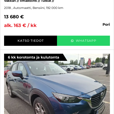
Vakkari // Ilmastointi // Tutkat //
2018
, Automaatti, Bensiini, 192 000 km
13 680 €
pori
alk. 163 € / kk
KATSO TIEDOT
WHATSAPP
6 kk korotonta ja kulutonta
SUO