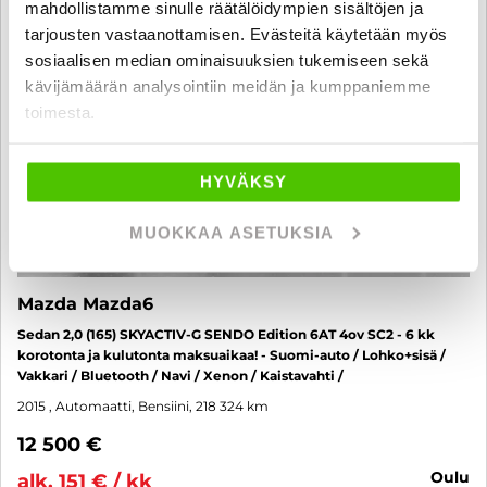
mahdollistamme sinulle räätälöidympien sisältöjen ja
tarjousten vastaanottamisen. Evästeitä käytetään myös
sosiaalisen median ominaisuuksien tukemiseen sekä
kävijämäärän analysointiin meidän ja kumppaniemme
toimesta.
HYVÄKSY
MUOKKAA ASETUKSIA
Mazda Mazda6
Sedan 2,0 (165) SKYACTIV-G SENDO Edition 6AT 4ov SC2 - 6 kk
korotonta ja kulutonta maksuaikaa! - Suomi-auto / Lohko+sisä /
Vakkari / Bluetooth / Navi / Xenon / Kaistavahti /
2015
, Automaatti, Bensiini, 218 324 km
12 500 €
oulu
alk. 151 € / kk