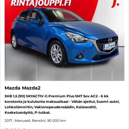
Mazda Mazda2
5HB 1,5 (90) SKYACTIV-G Premium Plus 5MT 5ov AC2 - 6 kk
korotonta ja kulutonta maksuaikaa! - Vähän ajettu!, Suomi-auto!,
Lohkolämmitin, Vakionopeudensäädin, Kaistavahti,
Kosketusnäyttö, P-tutkat.
2017
, Manuaali, Bensiini, 90 000 km