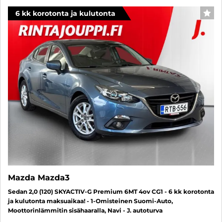
6 kk korotonta ja kulutonta
SUO
Mazda Mazda3
Sedan 2,0 (120) SKYACTIV-G Premium 6MT 4ov CG1 - 6 kk korotonta
ja kulutonta maksuaikaa! - 1-Omisteinen Suomi-Auto,
Moottorinlämmitin sisähaaralla, Navi - J. autoturva