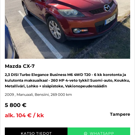
Mazda CX-7
2,3 DISI Turbo Elegance Business M6 4WD T20 - 6 kk korotonta ja
kulutonta maksuaikaa! - 260 HP 4-veto tykki! Suomi-auto, Koukku,
Metalliväri, Lohko + sisäpistoke, Vakionopeudensäädin
2009
, Manuaali, Bensiini, 269 000 km
5 800 €
tampere
alk. 104 € / kk
KATSO TIEDOT
WHATSAPP