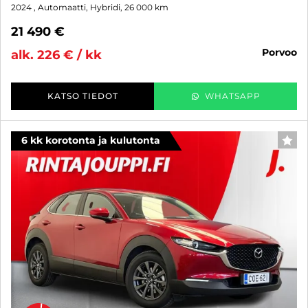
2024
, Automaatti, Hybridi, 26 000 km
21 490 €
porvoo
alk. 226 € / kk
KATSO TIEDOT
WHATSAPP
6 kk korotonta ja kulutonta
SUO