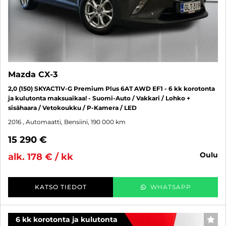
Mazda CX-3
2,0 (150) SKYACTIV-G Premium Plus 6AT AWD EF1 - 6 kk korotonta
ja kulutonta maksuaikaa! - Suomi-Auto / Vakkari / Lohko +
sisähaara / Vetokoukku / P-Kamera / LED
2016
, Automaatti, Bensiini, 190 000 km
15 290 €
oulu
alk. 178 € / kk
KATSO TIEDOT
WHATSAPP
6 kk korotonta ja kulutonta
SUO