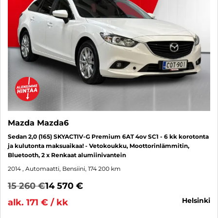
Mazda Mazda6
Sedan 2,0 (165) SKYACTIV-G Premium 6AT 4ov SC1 - 6 kk korotonta
ja kulutonta maksuaikaa! - Vetokoukku, Moottorinlämmitin,
Bluetooth, 2 x Renkaat alumiinivantein
2014
, Automaatti, Bensiini, 174 200 km
15 260 €
14 570 €
helsinki
alk. 171 € / kk