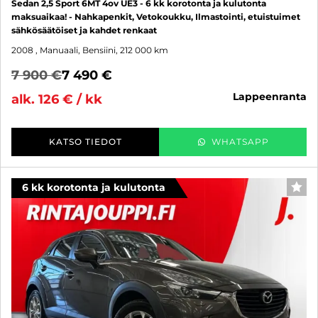
Sedan 2,5 Sport 6MT 4ov UE3 - 6 kk korotonta ja kulutonta
maksuaikaa! - Nahkapenkit, Vetokoukku, Ilmastointi, etuistuimet
sähkösäätöiset ja kahdet renkaat
2008
, Manuaali, Bensiini, 212 000 km
7 900 €
7 490 €
lappeenranta
alk. 126 € / kk
KATSO TIEDOT
WHATSAPP
6 kk korotonta ja kulutonta
SUO