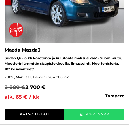
Mazda Mazda3
Sedan 1,6 - 6 kk korotonta ja kulutonta maksuaikaa! - Suomi-auto,
Moottorinlämmitin sisäpistokkeella, Ilmastointi, Huoltohistoria,
18" kesävanteet!
2007
, Manuaali, Bensiini, 284 000 km
2 880 €
2 700 €
tampere
alk. 65 € / kk
KATSO TIEDOT
WHATSAPP