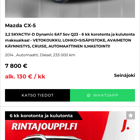
Mazda CX-5
2,2 SKYACTIV-D Dynamic 6AT 5ov Q23 - 6 kk korotonta ja kulutonta
maksuaikaa! - VETOKOUKKU, LOHKO+SISÄPISTOKE, AVAIMETON
KÄYNNISTYS, CRUISE, AUTOMAATTINEN ILMASTOINTI!
2014
, Automaatti, Diesel, 233 000 km
7 800 €
seinäjoki
alk. 130 € / kk
KATSO TIEDOT
WHATSAPP
6 kk korotonta ja kulutonta
SUO