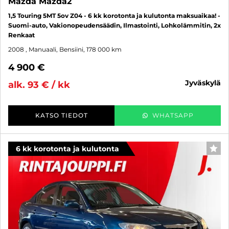
Mazda Mazda2
1,5 Touring 5MT 5ov Z04 - 6 kk korotonta ja kulutonta maksuaikaa! -
Suomi-auto, Vakionopeudensäädin, Ilmastointi, Lohkolämmitin, 2x
Renkaat
2008
, Manuaali, Bensiini, 178 000 km
4 900 €
jyväskylä
alk. 93 € / kk
KATSO TIEDOT
WHATSAPP
6 kk korotonta ja kulutonta
SUO