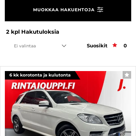
MUOKKAA HAKUEHTOJA
2
kpl
Hakutuloksia
Suosikit
Suos
0
Ei valintaa
6 kk korotonta ja kulutonta
SUO