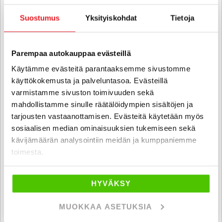
Suostumus
Yksityiskohdat
Tietoja
Parempaa autokauppaa evästeillä
Käytämme evästeitä parantaaksemme sivustomme
käyttökokemusta ja palveluntasoa. Evästeillä
varmistamme sivuston toimivuuden sekä
mahdollistamme sinulle räätälöidympien sisältöjen ja
tarjousten vastaanottamisen. Evästeitä käytetään myös
sosiaalisen median ominaisuuksien tukemiseen sekä
kävijämäärän analysointiin meidän ja kumppaniemme
Mercedes-Benz ML 63 AMG
toimesta.
V8 510hv - 6 kk korotonta ja kulutonta maksuaikaa! -
VAPAASTIHENGITTÄVÄ VOIMANPESÄ
HYVÄKSY
2007
, Automaatti, Bensiini, 226 000 km
25 800 €
24 300 €
MUOKKAA ASETUKSIA
vantaa
alk. 252 € / kk