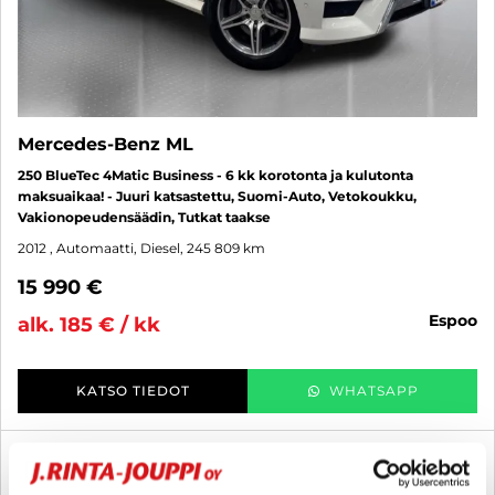
Mercedes-Benz ML
250 BlueTec 4Matic Business - 6 kk korotonta ja kulutonta
maksuaikaa! - Juuri katsastettu, Suomi-Auto, Vetokoukku,
Vakionopeudensäädin, Tutkat taakse
2012
, Automaatti, Diesel, 245 809 km
15 990 €
espoo
alk. 185 € / kk
KATSO TIEDOT
WHATSAPP
6 kk korotonta ja kulutonta
SUO