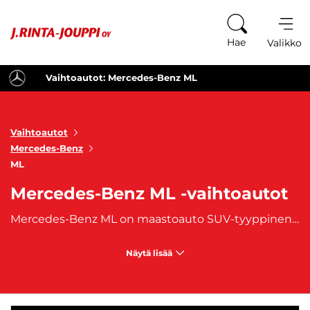
Siirry sisältöön
Hae
Valikko
Vaihtoautot: Mercedes-Benz ML
Vaihtoautot
Mercedes-Benz
ML
Mercedes-Benz ML -vaihtoautot
Mercedes-Benz ML on maastoauto SUV-tyyppinen automalli. Vuosina 1998-2015 valmistettu automalli sisälsi kolme sukupolvea. Tämä turvallinen ja luotettavakoko perheen autoksikin sopiva malli tunnetaan muhkeasta designistaan. J. Rinta-Joupilta ostat käytetyt, aiemmin omistuksessa olleet Mercedes-Benz ML-vaihtoautot, joihin on saatavilla edullinen
Näytä lisää