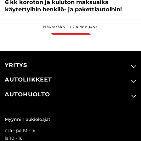
6 kk koroton ja kuluton maksuaika
käytettyihin henkilö- ja pakettiautoihin!
Näytetään
2
/
2
ajoneuvoa
YRITYS
AUTOLIIKKEET
AUTOHUOLTO
Myynnin aukioloajat
ma - pe 10 - 18
la 10 - 16