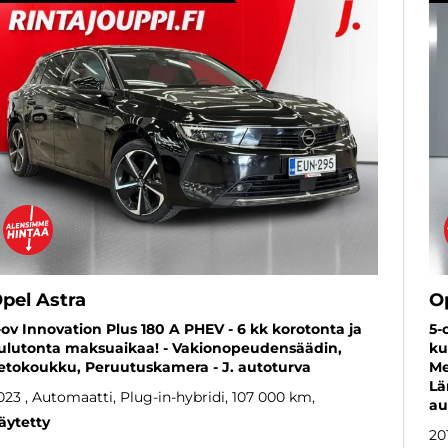
pel Astra
O
-ov Innovation Plus 180 A PHEV - 6 kk korotonta ja
5-
ulutonta maksuaikaa! - Vakionopeudensäädin,
ku
etokoukku, Peruutuskamera - J. autoturva
Me
Lä
023
, Automaatti, Plug-in-hybridi, 107 000 km
au
äytetty
20