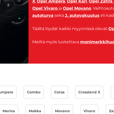
X
,
Opel Ampera
,
Opel Karl
,
Opel Zafira
Opel Vivaro
ja
Opel Movano
. Vaihtoaut
autoturva
sekä
J. autovakuutus
eli kas
Täältä löydät kaikki myynnissä olevat
Op
Meiltä myös luotettava
monimerkkihuol
Ampera
Combo
Corsa
Crossland X
Meriva
Mokka
Movano
Vivaro
Za