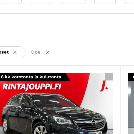
kset
Opel
Poista valinta
Poista valinta
6 kk korotonta ja kulutonta
SUOSIKKI