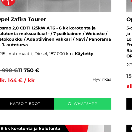
pel Zafira Tourer
Op
osmo 2,0 CDTI 125kW AT6 - 6 kk korotonta ja
5-
ulutonta maksuaikaa! - / 7-paikkainen / Webasto /
ja
etokoukku / Adaptiivinen vakkari / Navi / Panorama
Lo
 - J. autoturva
Et
Ra
015
, Automaatti, Diesel, 187 000 km
Käytetty
OP
20
1 990 €
11 750 €
1
hyvinkää
lk. 144 € / kk
al
KATSO TIEDOT
WHATSAPP
6 kk korotonta ja kulutonta
SUOSIKKI