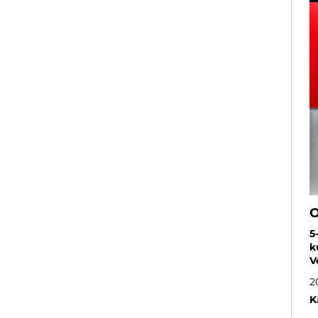
O
5
k
V
2
K