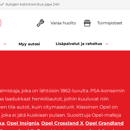
Autojen kotiintoimitus jopa 24h
Varaa huolto
Toimipisteet
t
Lisäpalvelut ja rahoitus
Myy autosi
mistaja, joka on lähtöisin 1862-luvulta. PSA-konsernin
 laadukkaat henkilöautot, joihin kuuluvat niin
n tila-autot, kuin citymaasturit. Klassinen Opel on
 joka ei jätä kuskiaan pulaan. Suosittuja Opel-malleja
ka
,
Opel Insignia
,
Opel Crossland X
,
Opel Grandland