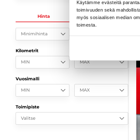
Käytämme evästeitä paranta
5
toimivuuden sekä mahdollista
a
Hinta
KK-erä
myös sosiaalisen median om
toimesta.
Minimihinta
Maksimihinta
Kilometrit
MIN
MAX
Vuosimalli
MIN
MAX
Toimipiste
Valitse