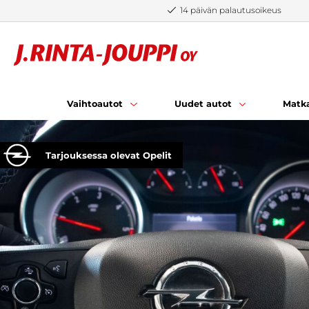
Siirry sisältöön
14 päivän palautusoikeus
Vaihtoautot
Uudet autot
Matka
Tarjouksessa olevat Opelit