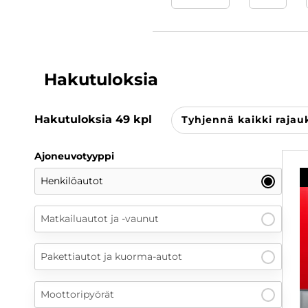
Hakutuloksia
Hakutuloksia
49
kpl
Tyhjennä kaikki rajau
Ajoneuvotyyppi
Henkilöautot
Matkailuautot ja -vaunut
Pakettiautot ja kuorma-autot
Moottoripyörät