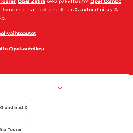
 Tourer
,
Opel Zafira
sekä pakettiautot
Opel Combo
,
oihimme on saatavilla edullinen
J. autorahoitus
,
J.
ko.
el-vaihtoautot
.
to Opel-autollesi
.
Grandland X
fira Tourer