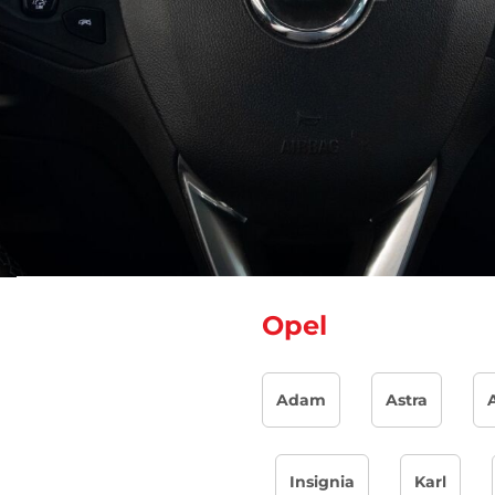
Opel
Adam
Astra
Insignia
Karl