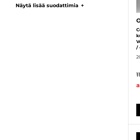
Näytä lisää suodattimia
O
C
k
V
/
2
1
a