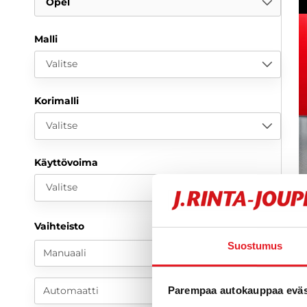
Opel
Malli
Valitse
Korimalli
Valitse
Käyttövoima
Valitse
O
Vaihteisto
5
Suostumus
k
Manuaali
M
2
Automaatti
Parempaa autokauppaa eväst