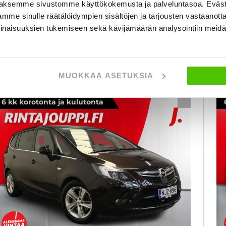
aksemme sivustomme käyttökokemusta ja palveluntasoa. Eväst
 280 €
4 490 €
7
mme sinulle räätälöidympien sisältöjen ja tarjousten vastaanott
kuopio
lk. 88 € / kk
al
inaisuuksien tukemiseen sekä kävijämäärän analysointiin mei
KATSO TIEDOT
WHATSAPP
MUOKKAA ASETUKSIA
6 kk korotonta ja kulutonta
SUOSIKKI