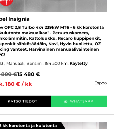
el Insignia
ov OPC 2,8 Turbo 4x4 239kW MT6 - 6 kk korotonta
 kulutonta maksuaikaa! - Peruutuskamera,
hkolämmitin, Kattoluukku, Recaro kuppipenkit,
upenkit sähkösäädöin, Navi, Hyvin huollettu, OZ
cing vanteet, Harvinainen manuaalivaihteinen
C!
13
, Manuaali, Bensiini, 184 500 km
Käytetty
5 800 €
15 480 €
espoo
k. 180 € / kk
KATSO TIEDOT
WHATSAPP
6 kk korotonta ja kulutonta
SUOSIKKI