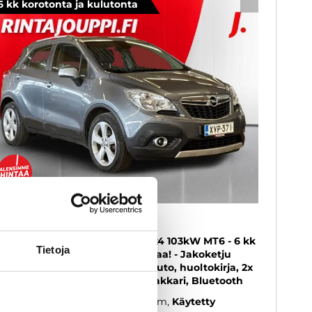
6 kk korotonta ja kulutonta
SUOSIKKI
pel Mokka
ov Enjoy 1,4 Turbo Start/Stop 4x4 103kW MT6 - 6 kk
Tietoja
rotonta ja kulutonta maksuaikaa! - Jakoketju
ihdettu! 2.omistajalta, Suomi-auto, huoltokirja, 2x
nkaat 2x vanteet, Metalliväri, Vakkari, Bluetooth
14
, Manuaali, Bensiini, 204 000 km
Käytetty