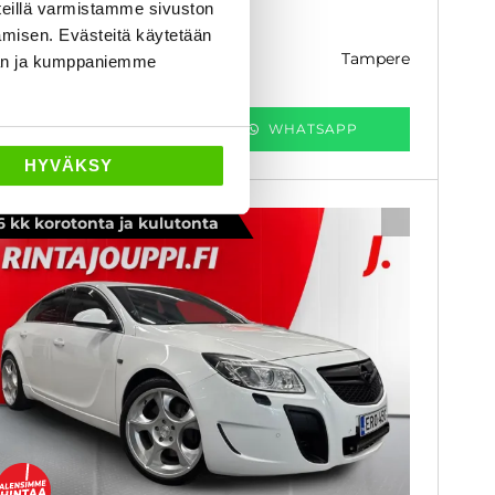
eillä varmistamme sivuston
 300 €
6 990 €
amisen. Evästeitä käytetään
tampere
k. 119 € / kk
dän ja kumppaniemme
KATSO TIEDOT
WHATSAPP
HYVÄKSY
6 kk korotonta ja kulutonta
SUOSIKKI