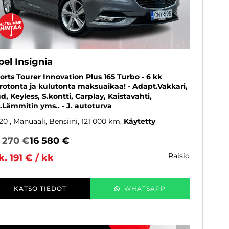
el Insignia
orts Tourer Innovation Plus 165 Turbo - 6 kk
rotonta ja kulutonta maksuaikaa! - Adapt.Vakkari,
d, Keyless, S.kontti, Carplay, Kaistavahti,
.Lämmitin yms.. - J. autoturva
20
, Manuaali, Bensiini, 121 000 km
Käytetty
7 270 €
16 580 €
raisio
k. 191 € / kk
KATSO TIEDOT
WHATSAPP