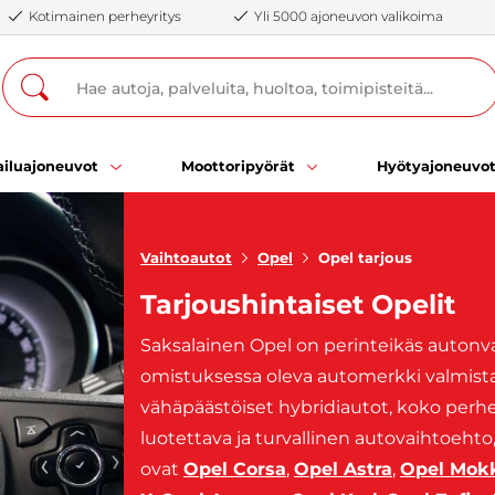
Kotimainen perheyritys
Yli 5000 ajoneuvon valikoima
iluajoneuvot
Moottoripyörät
Hyötyajoneuvo
Vaihtoautot
Opel
Opel tarjous
Tarjoushintaiset Opelit
Saksalainen Opel on perinteikäs autonval
omistuksessa oleva automerkki valmistaa
vähäpäästöiset hybridiautot, koko perhee
luotettava ja turvallinen autovaihtoehto,
ovat
Opel Corsa
,
Opel Astra
,
Opel Mok