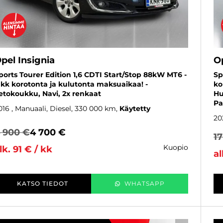
pel Insignia
Op
ports Tourer Edition 1,6 CDTI Start/Stop 88kW MT6 -
Sp
 kk korotonta ja kulutonta maksuaikaa! -
ko
etokoukku, Navi, 2x renkaat
Hu
Pa
016
, Manuaali, Diesel, 330 000 km
Käytetty
20
 900 €
4 700 €
1
kuopio
lk. 91 € / kk
al
KATSO TIEDOT
WHATSAPP