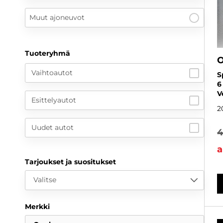
Muut ajoneuvot
Tuoteryhmä
O
Vaihtoautot
S
6
V
Esittelyautot
2
Uudet autot
4
a
Tarjoukset ja suositukset
Valitse
Merkki