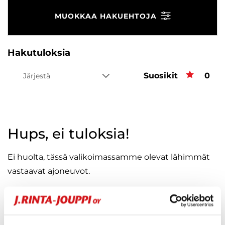
MUOKKAA HAKUEHTOJA
Hakutuloksia
Suosikit
Suos
0
Järjestä
Hups, ei tuloksia!
Ei huolta, tässä valikoimassamme olevat lähimmät
vastaavat ajoneuvot.
KATSO VASTAAVANLAISET AUTOT