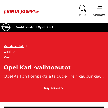
Siirry sisältöön
Hae
Valikko
Vaihtoautot: Opel Karl
Vaihtoautot
Opel
Karl
Opel Karl -vaihtoautot
Opel Karl on kompakti ja taloudellinen kaupunkiauto, joka tarjoaa käytännöllisyyttä ja ajomukavuutta pienessä ja ketterässä paketissa. Käytetyt Opel Karl -vaihtoautot ovat erinomainen valinta kuljettajille, jotka etsivät edullista, helposti ajettavaa ja vähäruokaista autoa arjen ajoihin. Karl on suunniteltu erityisesti kaupunkiajoon, ja sen pieni koko tekee siitä täydellisen auton ahtaisiin parkkipaikkoihin ja kaupunkiliikenteeseen. Käytetyt Opel Karl -mallit tunnetaan erityisesti polttoainetaloudellisuudestaan, mikä pitää käyttökustannukset kurissa ja tekee siitä edullisen valinnan niin uusille kuljettajille kuin kokeneemmille autoilijoille. Vaikka Karl on kompakti auto, se tarjoaa modernit varusteet, kuten ajonvakautusjärjestelmän, mukavan ajoasennon, infotainment-järjestelmän sekä turvaominaisuuksia, jotka takaavat turvallisen ja mukavan ajokokemuksen. Opel Karl -vaihtoautojen sisätilat ovat käytännölliset ja mukavat, tarjoten yllättävän paljon tilaa niin kuljettajalle kuin matkustajillekin. Auto on myös suunniteltu helppokäyttöiseksi ja ergonomiseksi, mikä tekee siitä miellyttävän ajettavan niin lyhyillä kuin pidemmilläkin matkoilla. Pienen kokonsa ansiosta Karl tarjoaa ketteryyttä ja helppoa hallittavuutta erityisesti kaupunkiympäristössä, mutta sen mukavuusominaisuudet tekevät siitä myös sopivan auton maantieajoon.
Näytä lisää