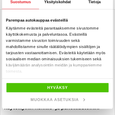
Suostumus
Yksityiskohdat
Tietoja
Parempaa autokauppaa evästeillä
Käytämme evästeitä parantaaksemme sivustomme
käyttökokemusta ja palveluntasoa. Evästeillä
varmistamme sivuston toimivuuden sekä
mahdollistamme sinulle räätälöidympien sisältöjen ja
tarjousten vastaanottamisen. Evästeitä käytetään myös
sosiaalisen median ominaisuuksien tukemiseen sekä
kävijämäärän analysointiin meidän ja kumppaniemme
toimesta.
HYVÄKSY
MUOKKAA ASETUKSIA
6 kk koroton ja kuluton maksuaika
käytettyihin henkilö- ja pakettiautoihin!