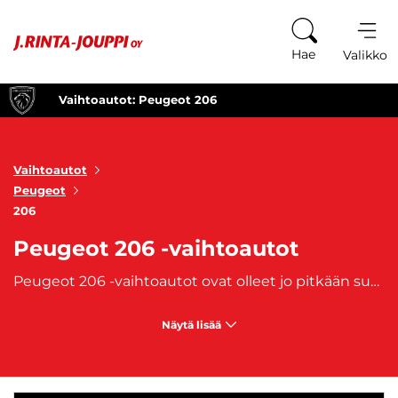
Siirry sisältöön
Hae
Valikko
Vaihtoautot: Peugeot 206
Vaihtoautot
Peugeot
206
Peugeot 206 -vaihtoautot
Peugeot 206 -vaihtoautot ovat olleet jo pitkään suosittuja valintoja kompaktin ja ketterän ajoneuvon etsijöille. Tämä ikoninen malli on tunnettu erinomaisesta ajettavuudestaan, taloudellisuudestaan ja tyylikkäästä muotoilustaan, joka on kestänyt aikaa. Peugeot 206 on erityisen suosittu kaupunkilaisille, mutta sen monipuoliset ominaisuudet tekevät siitä myös sopivan pidemmille ajomatkoille. Pieni koko ja ketterä ohjaustuntuma tekevät siitä helpon käsitellä kaupunkiliikenteessä ja ahtaissa parkkipaikoissa. Peugeot 206 -vaihtoautot ovat taloudellisia valintoja, sillä niiden polttoaineenkulutus on alhainen ja huoltokustannukset kohtuulliset. Auton moottorivalikoima kattaa sekä bensiinillä että dieselillä toimivat vaihtoehdot, ja vaikka kyseessä on kompaktiauto, Peugeot 206 tarjoaa miellyttävän ajokokemuksen sekä kuljettajalle että matkustajille. Sisätilat ovat mukavat ja yllättävän tilavat kompaktista ulkomuodosta huolimatta. Lisäksi auton varustelutaso on käytännöllinen, tarjoten esimerkiksi ilmastointia, sähköikkunoita ja perusvarusteet turvalliseen ajoon.Peugeot 206:n ulkoinen muotoilu on linjakas ja urheilullinen, tehden siitä edelleen modernin ja houkuttelevan näköisen auton vaihtoautomarkkinoilla. Sen virtaviivainen etuosa ja dynaamiset linjat ovat tehneet siitä aikanaan yhden suosituimmista autoista omassa luokassaan. Saatavana sekä kolmi- että viisiovisena versiona, Peugeot 206 tarjoaa valinnanvaraa eri tarpeisiin.
Näytä lisää