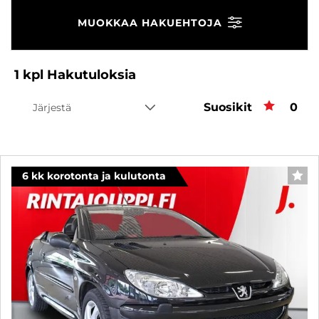
MUOKKAA HAKUEHTOJA
1
kpl
Hakutuloksia
Suosikit
Suos
0
Järjestä
6 kk korotonta ja kulutonta
SUO