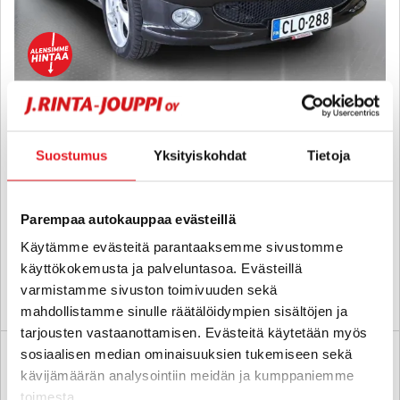
Peugeot 206
CC 1,6 Automaatti - 6 kk korotonta ja kulutonta maksuaikaa! - Juuri
Suostumus
Yksityiskohdat
Tietoja
leimattu, Edullinen avoauto!
2006
, Automaatti, Bensiini, 95 000 km
5 900 €
4 999 €
Parempaa autokauppaa evästeillä
kotka
alk. 94 € / kk
Käytämme evästeitä parantaaksemme sivustomme
käyttökokemusta ja palveluntasoa. Evästeillä
varmistamme sivuston toimivuuden sekä
KATSO TIEDOT
WHATSAPP
mahdollistamme sinulle räätälöidympien sisältöjen ja
tarjousten vastaanottamisen. Evästeitä käytetään myös
sosiaalisen median ominaisuuksien tukemiseen sekä
kävijämäärän analysointiin meidän ja kumppaniemme
toimesta.