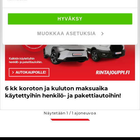
HYVÄKSY
MUOKKAA ASETUKSIA
6 kk koroton ja kuluton maksuaika
käytettyihin henkilö- ja pakettiautoihin!
Näytetään
1
/
1
ajoneuvoa