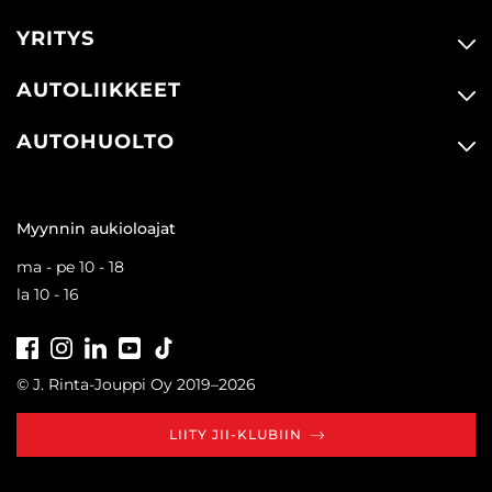
YRITYS
AUTOLIIKKEET
AUTOHUOLTO
Myynnin aukioloajat
ma - pe 10 - 18
la 10 - 16
Facebook
Instagram
LinkedIn
Youtube
Tiktok
© J. Rinta-Jouppi Oy 2019–2026
LIITY JII-KLUBIIN