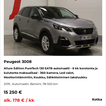
Peugeot 3008
Allure Edition PureTech 130 EAT8-automaatti - 6 kk korotonta ja
kulutonta maksuaikaa! - 360-kamera, Led-valot,
Moottorinlämmitin, Koukku, Sähkötoiminen takaluukku
2019
, Automaatti, Bensiini, 118 500 km
15 250 €
kotka
alk. 178 € / kk