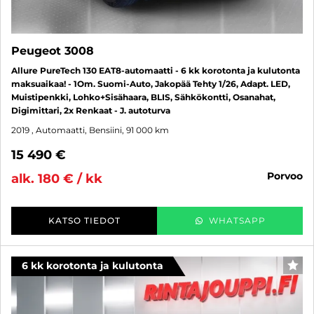
Peugeot 3008
Allure PureTech 130 EAT8-automaatti - 6 kk korotonta ja kulutonta
maksuaikaa! - 1Om. Suomi-Auto, Jakopää Tehty 1/26, Adapt. LED,
Muistipenkki, Lohko+Sisähaara, BLIS, Sähkökontti, Osanahat,
Digimittari, 2x Renkaat - J. autoturva
2019
, Automaatti, Bensiini, 91 000 km
15 490 €
porvoo
alk. 180 € / kk
KATSO TIEDOT
WHATSAPP
6 kk korotonta ja kulutonta
SUO