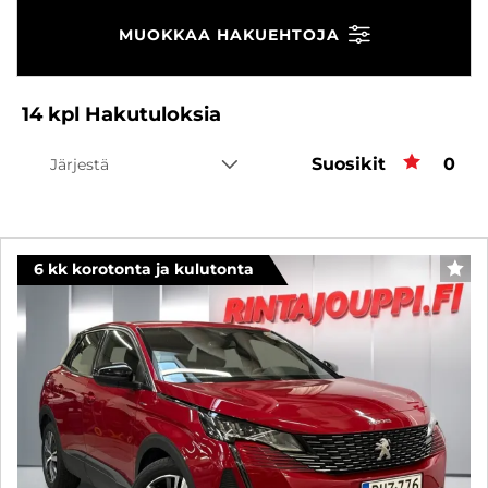
MUOKKAA HAKUEHTOJA
14
kpl
Hakutuloksia
Suosikit
Suos
0
Järjestä
6 kk korotonta ja kulutonta
SUO