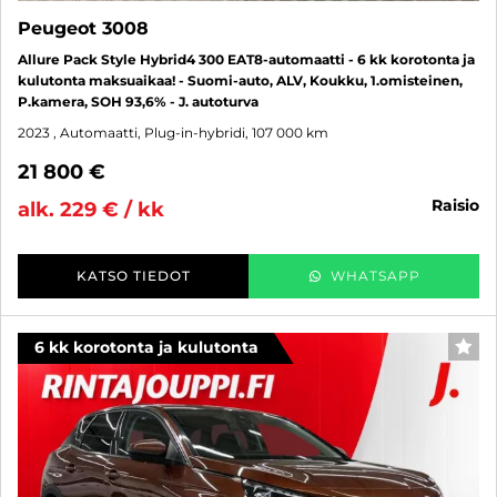
Peugeot 3008
Allure Pack Style Hybrid4 300 EAT8-automaatti - 6 kk korotonta ja
kulutonta maksuaikaa! - Suomi-auto, ALV, Koukku, 1.omisteinen,
P.kamera, SOH 93,6% - J. autoturva
2023
, Automaatti, Plug-in-hybridi, 107 000 km
21 800 €
raisio
alk. 229 € / kk
KATSO TIEDOT
WHATSAPP
6 kk korotonta ja kulutonta
SUO