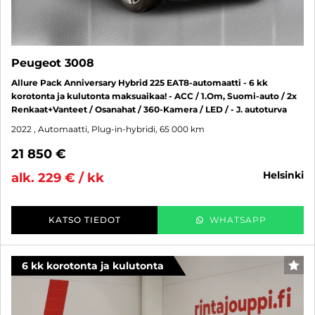
Peugeot 3008
Allure Pack Anniversary Hybrid 225 EAT8-automaatti - 6 kk
korotonta ja kulutonta maksuaikaa! - ACC / 1.Om, Suomi-auto / 2x
Renkaat+Vanteet / Osanahat / 360-Kamera / LED / - J. autoturva
2022
, Automaatti, Plug-in-hybridi, 65 000 km
21 850 €
helsinki
alk. 229 € / kk
KATSO TIEDOT
WHATSAPP
6 kk korotonta ja kulutonta
SUO