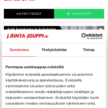
KATSO TIEDOT
WHATSAPP
6 kk korotonta ja kulutonta
SUO
Suostumus
Yksityiskohdat
Tietoja
Parempaa autokauppaa evästeillä
Käytämme evästeitä parantaaksemme sivustomme
käyttökokemusta ja palveluntasoa. Evästeillä
varmistamme sivuston toimivuuden sekä
mahdollistamme sinulle räätälöidympien sisältöjen ja
tarjousten vastaanottamisen. Evästeitä käytetään myös
sosiaalisen median ominaisuuksien tukemiseen sekä