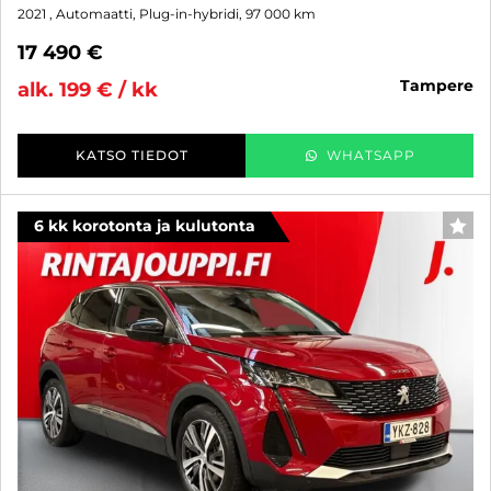
2021
, Automaatti, Plug-in-hybridi, 97 000 km
17 490 €
tampere
alk. 199 € / kk
KATSO TIEDOT
WHATSAPP
6 kk korotonta ja kulutonta
SUO