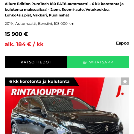
Allure Edition PureTech 180 EAT8-automaatti - 6 kk korotonta ja
kulutonta maksuaikaa! - 2.om, Suomi-auto, Vetokoukku,
Lohko+sis.pist, Vakkari, Puolinahat
2019
, Automaatti, Bensiini, 103 000 km
15 900 €
espoo
alk. 184 € / kk
KATSO TIEDOT
WHATSAPP
6 kk korotonta ja kulutonta
SUO