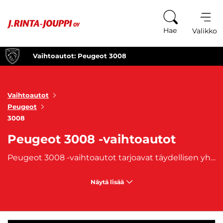
Siirry sisältöön
Hae
Valikko
Vaihtoautot: Peugeot 3008
Vaihtoautot
Peugeot
3008
Peugeot 3008 -vaihtoautot
Peugeot 3008 -vaihtoautot tarjoavat täydellisen yhdistelmän tyyliä, suorituskykyä ja tilavuutta katumaasturiluokassa. Tämä suosittu crossover erottuu rohkealla muotoilullaan, korkealla varustelutasollaan ja modernilla teknologiallaan, tehden siitä ihanteellisen valinnan perheille, aktiivisille kuljettajille ja kaikille, jotka haluavat ajoneuvon, joka yhdistää tyylikkään ulkomuodon ja käytännölliset ominaisuudet. Peugeot 3008 on tunnettu luotettavuudestaan ja ajomukavuudestaan sekä monipuolisista ajo-ominaisuuksistaan, jotka tekevät siitä erinomaisen vaihtoehdon sekä kaupunkiin että maaseudun teille. Peugeot 3008 -vaihtoautot ovat varustettu taloudellisilla ja tehokkailla moottoreilla, jotka tarjoavat erinomaisen ajokokemuksen ilman suurta polttoaineenkulutusta. Saatavilla on sekä bensiini- että dieselmoottoreita, ja valikoimassa on myös hybridimalli, joka tarjoaa entistä ekologisemman vaihtoehdon ilman, että tarvitsee tinkiä suorituskyvystä. 3008:n mukava jousitus ja tarkka ohjaustuntuma tekevät siitä erinomaisen ajettavan niin kaupunkiliikenteessä kuin pidemmilläkin matkoilla.
Näytä lisää