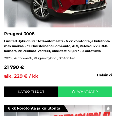
Peugeot 3008
Limited Hybrid 180 EAT8-automaatti - 6 kk korotonta ja kulutonta
maksuaikaa! - *1. Omisteinen Suomi-auto, ALV, Vetokoukku, 360-
kamera, 2x Renkaat+vanteet, Akkutesti 96,6%* - J. autoturva
2023
, Automaatti, Plug-in-hybridi, 87 450 km
21 790 €
helsinki
alk. 229 € / kk
KATSO TIEDOT
WHATSAPP
6 kk korotonta ja kulutonta
SUO