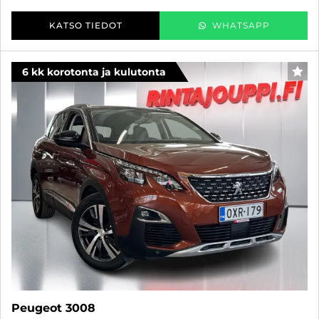
KATSO TIEDOT
WHATSAPP
6 kk korotonta ja kulutonta
SUO
Peugeot 3008