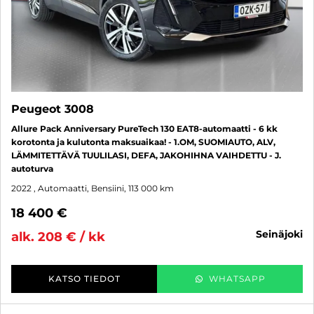
Peugeot 3008
Allure Pack Anniversary PureTech 130 EAT8-automaatti - 6 kk
korotonta ja kulutonta maksuaikaa! - 1.OM, SUOMIAUTO, ALV,
LÄMMITETTÄVÄ TUULILASI, DEFA, JAKOHIHNA VAIHDETTU - J.
autoturva
2022
, Automaatti, Bensiini, 113 000 km
18 400 €
seinäjoki
alk. 208 € / kk
KATSO TIEDOT
WHATSAPP