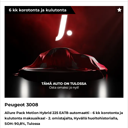
6 kk korotonta ja kulutonta
SUO
Peugeot 3008
Allure Pack Motion Hybrid 225 EAT8-automaatti - 6 kk korotonta ja
kulutonta maksuaikaa! - 2. omistajalta, Hyvällä huoltohistorialla,
SOH: 90,8%, Tulossa