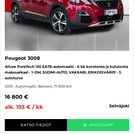
Peugeot 3008
Allure PureTech 130 EAT8-automaatti - 6 kk korotonta ja kulutonta
maksuaikaa! - 1-OM, SUOMI-AUTO, VAKKARI, ERIKOISVÄRI!!! - J.
autoturva
2019
, Automaatti, Bensiini, 71 000 km
16 800 €
seinäjoki
alk. 193 € / kk
KATSO TIEDOT
WHATSAPP