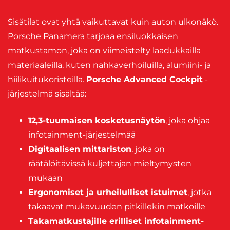
Sisätilat ovat yhtä vaikuttavat kuin auton ulkonäkö.
Porsche Panamera tarjoaa ensiluokkaisen
matkustamon, joka on viimeistelty laadukkailla
materiaaleilla, kuten nahkaverhoiluilla, alumiini- ja
hiilikuitukoristeilla.
Porsche Advanced Cockpit
-
järjestelmä sisältää:
12,3-tuumaisen kosketusnäytön
, joka ohjaa
infotainment-järjestelmää
Digitaalisen mittariston
, joka on
räätälöitävissä kuljettajan mieltymysten
mukaan
Ergonomiset ja urheilulliset istuimet
, jotka
takaavat mukavuuden pitkillekin matkoille
Takamatkustajille erilliset infotainment-