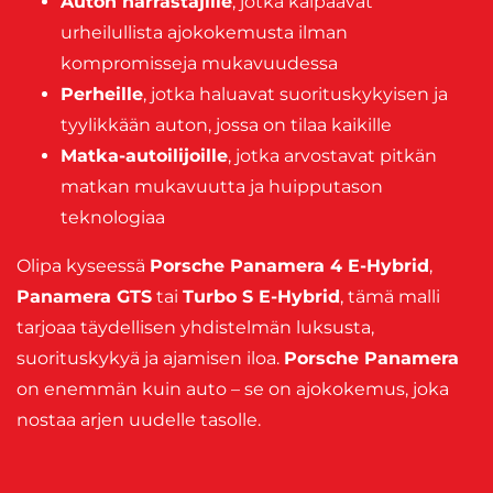
Auton harrastajille
, jotka kaipaavat
urheilullista ajokokemusta ilman
kompromisseja mukavuudessa
Perheille
, jotka haluavat suorituskykyisen ja
tyylikkään auton, jossa on tilaa kaikille
Matka-autoilijoille
, jotka arvostavat pitkän
matkan mukavuutta ja huipputason
teknologiaa
Olipa kyseessä
Porsche Panamera 4 E-Hybrid
,
Panamera GTS
tai
Turbo S E-Hybrid
, tämä malli
tarjoaa täydellisen yhdistelmän luksusta,
suorituskykyä ja ajamisen iloa.
Porsche Panamera
on enemmän kuin auto – se on ajokokemus, joka
nostaa arjen uudelle tasolle.