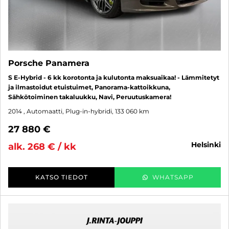
Porsche Panamera
S E-Hybrid - 6 kk korotonta ja kulutonta maksuaikaa! - Lämmitetyt
ja ilmastoidut etuistuimet, Panorama-kattoikkuna,
Sähkötoiminen takaluukku, Navi, Peruutuskamera!
2014
, Automaatti, Plug-in-hybridi, 133 060 km
27 880 €
helsinki
alk. 268 € / kk
KATSO TIEDOT
WHATSAPP