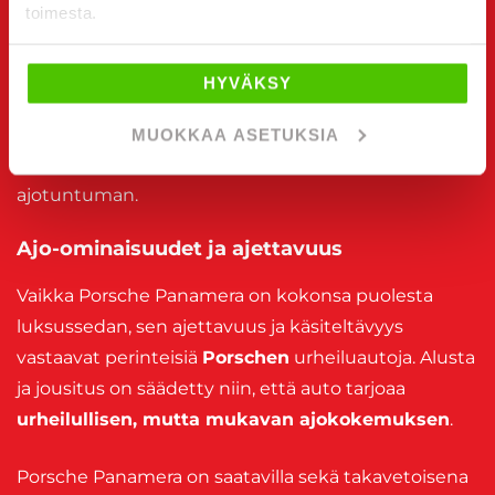
toimesta.
ympäristöystävällisyyden yhdistelmän.
Kaikissa Porsche Panamera -malleissa on käytössä
HYVÄKSY
kahdeksanportainen PDK-
kaksoiskytkinvaihteisto
, joka takaa
MUOKKAA ASETUKSIA
salamannopeat vaihdot ja erinomaisen
ajotuntuman.
Ajo-ominaisuudet ja ajettavuus
Vaikka Porsche Panamera on kokonsa puolesta
luksussedan, sen ajettavuus ja käsiteltävyys
vastaavat perinteisiä
Porschen
urheiluautoja. Alusta
ja jousitus on säädetty niin, että auto tarjoaa
urheilullisen, mutta mukavan ajokokemuksen
.
Porsche Panamera on saatavilla sekä takavetoisena