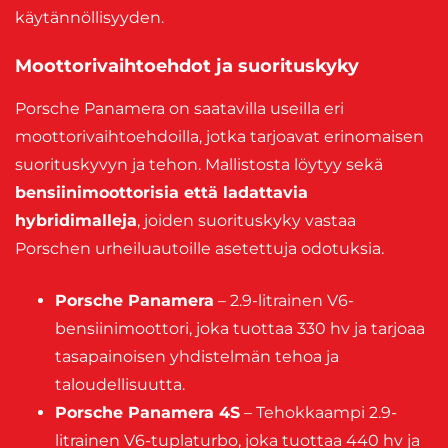
käytännöllisyyden.
Moottorivaihtoehdot ja suorituskyky
Porsche Panamera on saatavilla useilla eri
moottorivaihtoehdoilla, jotka tarjoavat erinomaisen
suorituskyvyn ja tehon. Mallistosta löytyy sekä
bensiinimoottorisia että ladattavia
hybridimalleja
, joiden suorituskyky vastaa
Porschen urheiluautoille asetettuja odotuksia.
Porsche Panamera
– 2.9-litrainen V6-
bensiinimoottori, joka tuottaa 330 hv ja tarjoaa
tasapainoisen yhdistelmän tehoa ja
taloudellisuutta.
Porsche Panamera 4S
– Tehokkaampi 2.9-
litrainen V6-tuplaturbo, joka tuottaa 440 hv ja