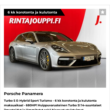
6 kk korotonta ja kulutonta
SUO
Porsche Panamera
Turbo S E-Hybrid Sport Turismo - 6 kk korotonta ja kulutonta
maksuaikaa! - 680HP! Huippuvarusteinen Turbo S! 14-suuntaiset
ilmastoidut ja lämmitetyt sekä hierovat etuistuimet,