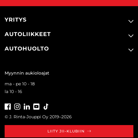
YRITYS
AUTOLIIKKEET
AUTOHUOLTO
Myynnin aukioloajat
ma - pe 10 - 18
la 10 - 16
Facebook
Instagram
LinkedIn
Youtube
Tiktok
© J. Rinta-Jouppi Oy 2019–2026
LIITY JII-KLUBIIN