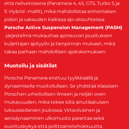
että nelivetoisena (Panamera 4, 4S, GTS, Turbo S ja
E-Hybrid -mallit), mikä mahdollistaa erinomaisen
pidon ja vakauden kaikissa ajo-olosuhteissa.
Porsche Active Suspension Management (PASM)
-järjestelmä mukauttaa ajoneuvon jousituksen
kuljettajan ajotyylin ja tienpinnan mukaan, mikä
takaa parhaan mahdollisen ajokokemuksen.
Muotoilu ja sisätilat
Porsche Panamera erottuu tyylikkäällä ja
dynaamisella muotoilullaan. Se yhdistää klassisen
Porschen urheilullisen ilmeen ja neljän oven
mukavuuden, mikä tekee siitä ainutlaatuisen
luksussedanien joukossa. Virtaviivainen ja
aerodynaaminen ulkomuoto parantaa sekä
suorituskykyä että polttoainetehokkuutta.