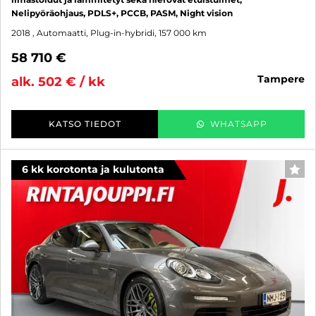
Nelipyöräohjaus, PDLS+, PCCB, PASM, Night vision
2018
, Automaatti, Plug-in-hybridi, 157 000 km
58 710 €
tampere
alk. 502 € / kk
KATSO TIEDOT
WHATSAPP
6 kk korotonta ja kulutonta
SUO