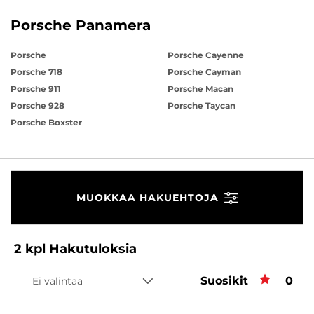
Porsche Panamera
Porsche
Porsche Cayenne
Porsche 718
Porsche Cayman
Porsche 911
Porsche Macan
Porsche 928
Porsche Taycan
Porsche Boxster
MUOKKAA HAKUEHTOJA
2
kpl
Hakutuloksia
Suosikit
Suos
0
Ei valintaa