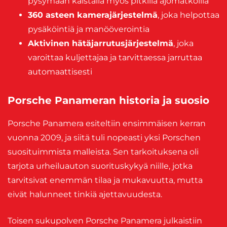
pysymään kaistalla myös pitkillä ajomatkoilla
360 asteen kamerajärjestelmä
, joka helpottaa
pysäköintiä ja manööverointia
Aktivinen hätäjarrutusjärjestelmä
, joka
varoittaa kuljettajaa ja tarvittaessa jarruttaa
automaattisesti
Porsche Panameran historia ja suosio
Porsche Panamera esiteltiin ensimmäisen kerran
vuonna 2009, ja siitä tuli nopeasti yksi Porschen
suosituimmista malleista. Sen tarkoituksena oli
tarjota urheiluauton suorituskykyä niille, jotka
tarvitsivat enemmän tilaa ja mukavuutta, mutta
eivät halunneet tinkiä ajettavuudesta.
Toisen sukupolven Porsche Panamera julkaistiin