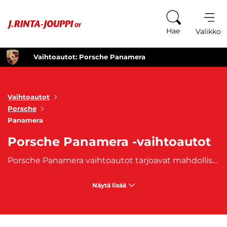
Siirry sisältöön
Hae
Valikko
Vaihtoautot: Porsche Panamera
Vaihtoautot
Porsche
Panamera
Porsche Panamera -vaihtoautot
Porsche Panamera vaihtoautot tarjoavat mahdollisuuden astua todelliseen luksusautojen maailmaan, jossa urheilullisuus ja hienostuneisuus kohtaavat saumattomasti. Panamera-mallisto on tunnettu siitä, että se yhdistää perinteisen Porschen suorituskyvyn ja ajodynamiikan ylelliseen muotoiluun ja mukavuuteen. Porsche Panamera vaihtoautot ovat täydellinen valinta niille, jotka haluavat nauttia huippuluokan ajokokemuksesta, mutta etsivät samalla kustannustehokasta ratkaisua. Porsche Panamera vaihtoautot erottuvat edukseen monella tapaa. Ne tarjoavat tilaa ja mukavuutta koko perheelle tai liikematkustukseen, tinkimättä kuitenkaan urheilullisesta suorituskyvystä, josta Porsche on tunnettu. Panamera on loistava valinta kuljettajille, jotka arvostavat niin kaupunkiajoa kuin pitkiä matkoja, sillä sen ajettavuus on erinomainen kaikissa olosuhteissa.
Näytä lisää