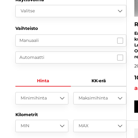
Valitse
R
Vaihteisto
E
k
Manuaali
L
O
r
Automaatti
2
1
Hinta
KK-erä
a
Minimihinta
Maksimihinta
Kilometrit
MIN
MAX