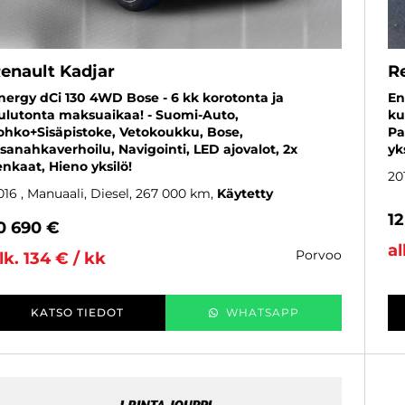
enault Kadjar
R
nergy dCi 130 4WD Bose - 6 kk korotonta ja
En
ulutonta maksuaikaa! - Suomi-Auto,
ku
ohko+Sisäpistoke, Vetokoukku, Bose,
Pa
sanahkaverhoilu, Navigointi, LED ajovalot, 2x
yk
enkaat, Hieno yksilö!
20
016
, Manuaali, Diesel, 267 000 km
Käytetty
1
0 690 €
al
porvoo
lk. 134 € / kk
KATSO TIEDOT
WHATSAPP