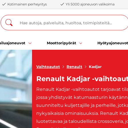
Kotimainen perheyritys
Yli 5000 ajoneuvon valikoima
iluajoneuvot
Moottoripyörät
Hyötyajoneuvo
Vaihtoautot
Renault
Kadjar
Renault Kadjar -vaihtoau
Renault Kadjar -vaihtoautot tarjoavat t
jossa yhdistyvät katumaasturin käytänn
suunniteltu kuljettajille ja perheille, jotk
nykyaikaisia ominaisuuksia. Renault Kadja
luotettavaa ja taloudellista crossoveria,