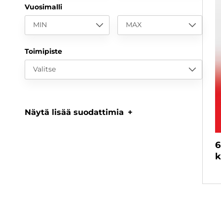
Vuosimalli
MIN
MAX
Toimipiste
Valitse
Näytä lisää suodattimia
6
k