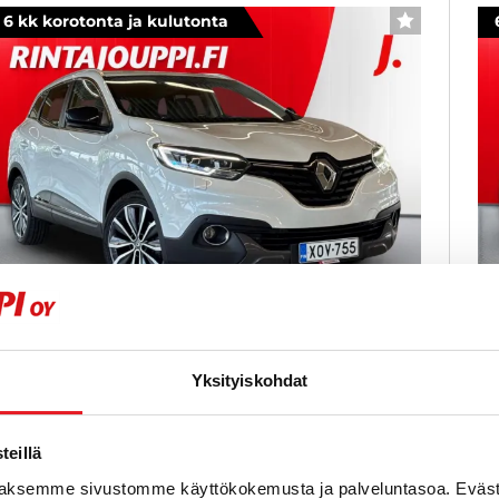
6 kk korotonta ja kulutonta
SUOSIKKI
enault Kadjar
R
Yksityiskohdat
nergy dCi 110 EDC-aut Bose - 6 kk korotonta ja
En
ulutonta maksuaikaa! - 1 omistajalta,
ku
eruutuskamera, LED-valot
Va
eillä
2.
018
, Automaatti, Diesel, 96 000 km
Käytetty
aksemme sivustomme käyttökokemusta ja palveluntasoa. Eväst
20