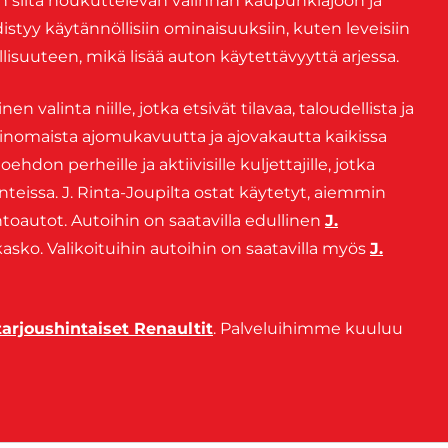
en siitä houkuttelevan valinnan kaupunkiajoon ja
yy käytännöllisiin ominaisuuksiin, kuten leveisiin
isuuteen, mikä lisää auton käytettävyyttä arjessa.
n valinta niille, jotka etsivät tilavaa, taloudellista ja
erinomaista ajomukavuutta ja ajovakautta kaikissa
ehdon perheille ja aktiivisille kuljettajille, jotka
lanteissa. J. Rinta-Joupilta ostat käytetyt, aiemmin
toautot. Autoihin on saatavilla edullinen
J.
kasko. Valikoituihin autoihin on saatavilla myös
J.
tarjoushintaiset Renaultit
. Palveluihimme kuuluu