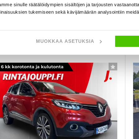
mme sinulle räätälöidympien sisältöjen ja tarjousten vastaanott
3 900 €
1
inaisuuksien tukemiseen sekä kävijämäärän analysointiin mei
seinäjoki
lk. 165 € / kk
al
KATSO TIEDOT
WHATSAPP
MUOKKAA ASETUKSIA
6 kk korotonta ja kulutonta
SUOSIKKI