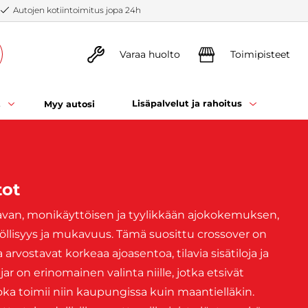
Autojen kotiintoimitus jopa 24h
Varaa huolto
Toimipisteet
t
Lisäpalvelut ja rahoitus
Myy autosi
tot
ilavan, monikäyttöisen ja tyylikkään ajokokemuksen,
öllisyys ja mukavuus. Tämä suosittu crossover on
a arvostavat korkeaa ajoasentoa, tilavia sisätiloja ja
r on erinomainen valinta niille, jotka etsivät
 joka toimii niin kaupungissa kuin maantielläkin.