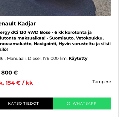
enault Kadjar
ergy dCi 130 4WD Bose - 6 kk korotonta ja
lutonta maksuaikaa! - Suomiauto, Vetokoukku,
noraamakatto, Navigointi, Hyvin varusteltu ja siisti
silö!
16
, Manuaali, Diesel, 176 000 km
Käytetty
2 800 €
tampere
k. 154 € / kk
KATSO TIEDOT
WHATSAPP