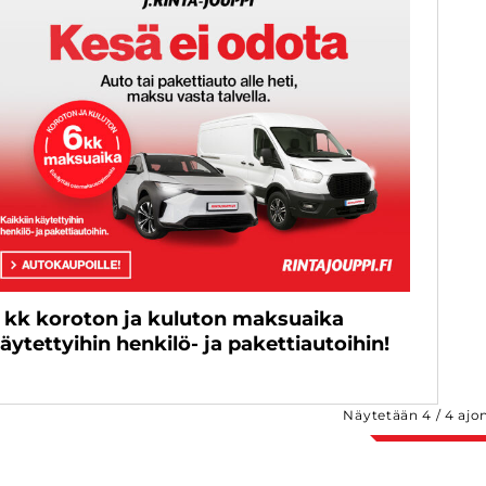
 kk koroton ja kuluton maksuaika
äytettyihin henkilö- ja pakettiautoihin!
Näytetään
4
/
4
ajo