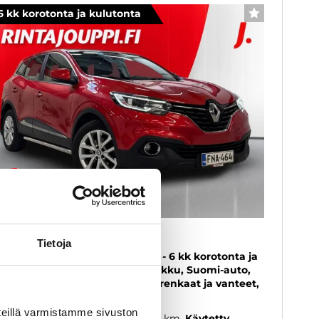
6 kk korotonta ja kulutonta
SUOSIKKI
enault Kadjar
Tietoja
ergy TCe 130 EDC7-aut Zen S17 - 6 kk korotonta ja
lutonta maksuaikaa! - Vetokoukku, Suomi-auto,
kkari, Täyd. huoltohistoria, 2 x renkaat ja vanteet,
 omistajalta
eillä varmistamme sivuston
17
, Automaatti, Bensiini, 162 000 km
Käytetty