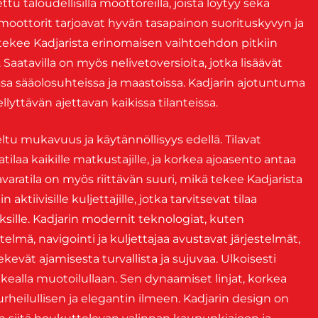
u taloudellisilla moottoreilla, joista löytyy sekä
 moottorit tarjoavat hyvän tasapainon suorituskyvyn ja
 tekee Kadjarista erinomaisen vaihtoehdon pitkiin
. Saatavilla on myös nelivetoversioita, jotka lisäävät
a sääolosuhteissa ja maastoissa. Kadjarin ajotuntuma
lyttävän ajettavan kaikissa tilanteissa.
eltu mukavuus ja käytännöllisyys edellä. Tilavat
atilaa kaikille matkustajille, ja korkea ajoasento antaa
varatila on myös riittävän suuri, mikä tekee Kadjarista
aktiivisille kuljettajille, jotka tarvitsevat tilaa
toksille. Kadjarin modernit teknologiat, kuten
elmä, navigointi ja kuljettajaa avustavat järjestelmät,
kevät ajamisesta turvallista ja sujuvaa. Ulkoisesti
kealla muotoilullaan. Sen dynaamiset linjat, korkea
 urheilullisen ja elegantin ilmeen. Kadjarin design on