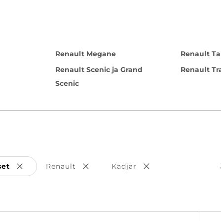
Renault Megane
Renault Ta
Renault Scenic ja Grand
Renault Tr
Scenic
set
Renault
Kadjar
Poista valinta
Poista valinta
Poista valinta