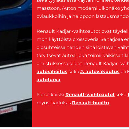
sekä tyylikäs että käytännöllinen, tehd
maastoon. Auton moderni ulkonäkö yhdist
oviaukkoihin ja helppoon lastausmahdoll
Renault Kadjar -vaihtoautot ovat täydelline
monikäyttöistä crossoveria. Se tarjoaa 
olosuhteissa, tehden siitä loistavan vaihto
tarvitsevat autoa, joka toimii kaikissa ti
omistuksessa olleet Renault Kadjar -vaih
autorahoitus
sekä
J. autovakuutus
eli 
autoturva
.
Katso kaikki
Renault-vaihtoautot
sekä
myös laadukas
Renault-huolto
.