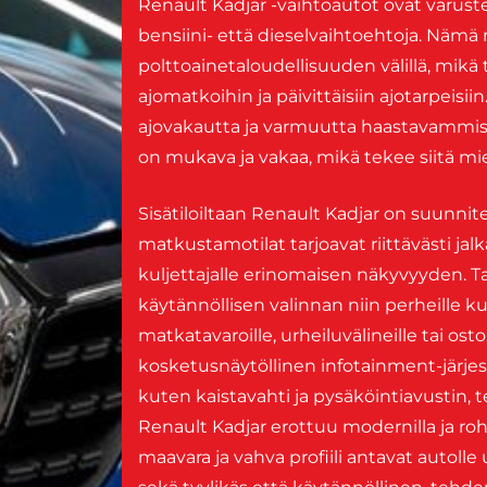
Renault Kadjar -vaihtoautot ovat varustett
bensiini- että dieselvaihtoehtoja. Nämä
polttoainetaloudellisuuden välillä, mikä
ajomatkoihin ja päivittäisiin ajotarpeisiin
ajovakautta ja varmuutta haastavammiss
on mukava ja vakaa, mikä tekee siitä miel
Sisätiloiltaan Renault Kadjar on suunnit
matkustamotilat tarjoavat riittävästi jalk
kuljettajalle erinomaisen näkyvyyden. Ta
käytännöllisen valinnan niin perheille kuin 
matkatavaroille, urheiluvälineille tai os
kosketusnäytöllinen infotainment-järjest
kuten kaistavahti ja pysäköintiavustin, te
Renault Kadjar erottuu modernilla ja roh
maavara ja vahva profiili antavat autolle