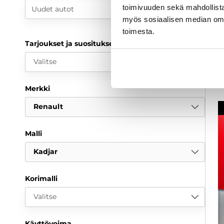
toimivuuden sekä mahdollista
Uudet autot
1
myös sosiaalisen median om
a
toimesta.
Tarjoukset ja suositukset
Valitse
Merkki
Renault
Malli
Kadjar
Korimalli
Valitse
Käyttövoima