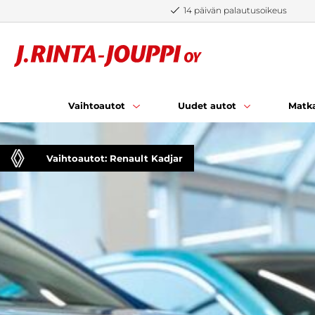
Siirry sisältöön
14 päivän palautusoikeus
Vaihtoautot
Uudet autot
Matka
Vaihtoautot: Renault Kadjar