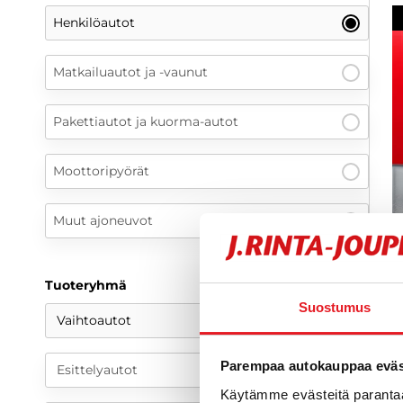
Henkilöautot
Matkailuautot ja -vaunut
Pakettiautot ja kuorma-autot
Moottoripyörät
Muut ajoneuvot
Tuoteryhmä
R
Suostumus
Vaihtoautot
E
k
P
Parempaa autokauppaa eväst
Esittelyautot
2
Käytämme evästeitä paranta