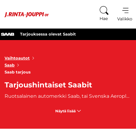
Siirry sisältöön
Hae
Valikko
Tarjouksessa olevat Saabit
Vaihtoautot
Saab
Saab tarjous
Tarjoushintaiset Saabit
Ruotsalainen automerkki Saab, tai Svenska Aeroplan AB perustettiin vuonna 1947.
Näytä lisää