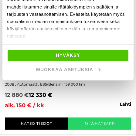
mahdollistamme sinulle räätälöidympien sisältöjen ja
tarjousten vastaanottamisen. Evästeitä käytetään myös
sosiaalisen median ominaisuuksien tukemiseen sekä
kävijämäärän analysointiin meidän ja kumppaniemme
toimesta.
Saab 9-3
HYVÄKSY
Sport Combi 1,8t Linear Autom. - 6 kk korotonta ja kulutonta
maksuaikaa! - AUTOMAATTI,PUOLINAHAT,ISOFIX,RATTIVAIHTEET
MUOKKAA ASETUKSIA
YM.. IKÄISEKSEEN SIISTI , KOHTUU VÄHÄN AJETTU JA HYVIN
HUOLLETTU 9-3 SAAB!!
2008
, Automaatti, E85/Bensiini, 139 000 km
12 880 €
12 330 €
lahti
alk. 150 € / kk
KATSO TIEDOT
WHATSAPP