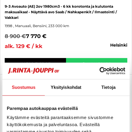
9-3 Avoauto (AE) 2ov 1980cm3 - 6 kk korotonta ja kulutonta
maksuaikaa! - Näyttävä avo Saab / Nahkapenkit / Ilmastointi /
Vakkari
1998
, Manuaali, Bensiini, 233 000 km
8 900 €
7 770 €
helsinki
alk. 129 € / kk
KATSO TIEDOT
WHATSAPP
6 kk korotonta ja kulutonta
SUO
Suostumus
Yksityiskohdat
Tietoja
Parempaa autokauppaa evästeillä
Käytämme evästeitä parantaaksemme sivustomme
käyttökokemusta ja palveluntasoa. Evästeillä
varmistamme sivuston toimivuuden sekä