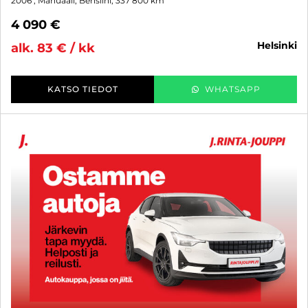
2006
, Manuaali, Bensiini, 337 800 km
4 090 €
helsinki
alk. 83 € / kk
KATSO TIEDOT
WHATSAPP