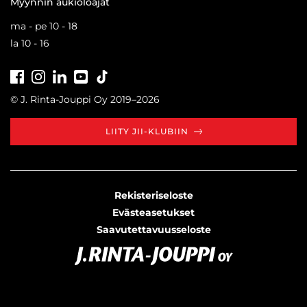
Myynnin aukioloajat
ma - pe 10 - 18
la 10 - 16
Facebook
Instagram
LinkedIn
Youtube
Tiktok
© J. Rinta-Jouppi Oy 2019–2026
LIITY JII-KLUBIIN
Rekisteriseloste
Evästeasetukset
Saavutettavuusseloste