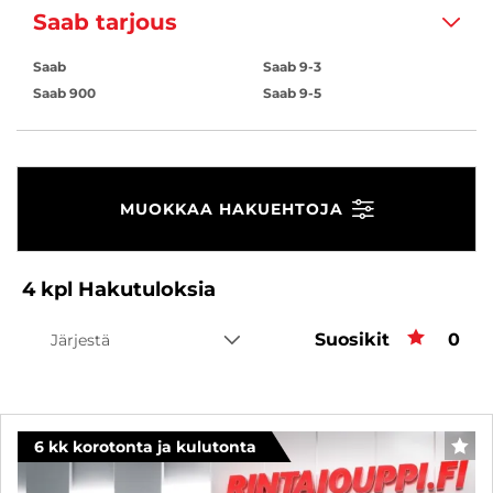
Saab tarjous
Saab
Saab 9-3
Saab 900
Saab 9-5
MUOKKAA HAKUEHTOJA
4
kpl
Hakutuloksia
Suosikit
Suos
0
Järjestä
6 kk korotonta ja kulutonta
SUO