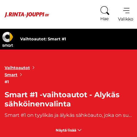
Siirry sisältöön
Hae
Valikko
Vaihtoautot: Smart #1
Vaihtoautot
Smart
#1
Smart #1 -vaihtoautot - Alykäs
sähköinenvalinta
Smart #1 on tyylikäs ja älykäs sähköauto, joka on suunniteltu nykyaikaiselle kuljettajalle. Se on kompakti crossover, joka sopii erinomaisesti kaupunkiajoon, mutta on myös valmis pidempiin matkoihin. Auton ulkonäkö on moderni ja houkutteleva, ja se tarjoaa mukavan ja tilavan sisätilan sekä hyvin suunnitellun tavaratilan.
Näytä lisää