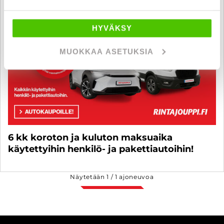
HYVÄKSY
MUOKKAA ASETUKSIA
6 kk koroton ja kuluton maksuaika
käytettyihin henkilö- ja pakettiautoihin!
Näytetään
1
/
1
ajoneuvoa