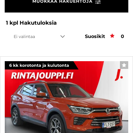
MUOKKAA HAKUEHTOJA
1
kpl
Hakutuloksia
Suosikit
Suos
0
Ei valintaa
6 kk korotonta ja kulutonta
SUO