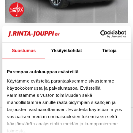
Ssangyong Korando
G1,5T 4WD 6MT QUARTZ - 6 kk korotonta ja kulutonta maksuaikaa!
- Hyvin varusteltu, Vakionopeudensäädin, Tutkat, Navi, LED-valot ja
Suostumus
Yksityiskohdat
Tietoja
Polttoainekäyttöinen lisälämmitin - J. autoturva
2020
, Manuaali, Bensiini, 75 000 km
17 900 €
16 800 €
Parempaa autokauppaa evästeillä
lappeenranta
alk. 193 € / kk
Käytämme evästeitä parantaaksemme sivustomme
käyttökokemusta ja palveluntasoa. Evästeillä
varmistamme sivuston toimivuuden sekä
KATSO TIEDOT
WHATSAPP
mahdollistamme sinulle räätälöidympien sisältöjen ja
tarjousten vastaanottamisen. Evästeitä käytetään myös
sosiaalisen median ominaisuuksien tukemiseen sekä
kävijämäärän analysointiin meidän ja kumppaniemme
toimesta.