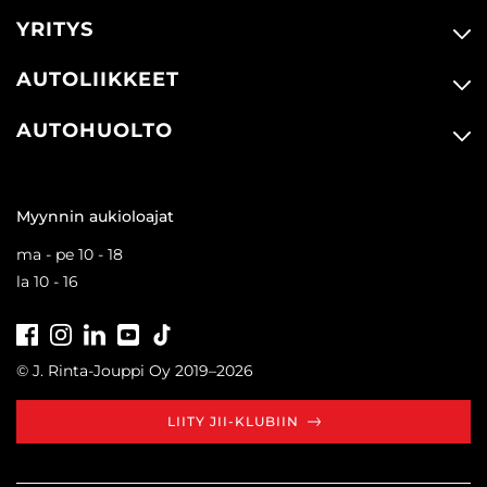
YRITYS
AUTOLIIKKEET
AUTOHUOLTO
Myynnin aukioloajat
ma - pe 10 - 18
la 10 - 16
Facebook
Instagram
LinkedIn
Youtube
Tiktok
© J. Rinta-Jouppi Oy 2019–2026
LIITY JII-KLUBIIN