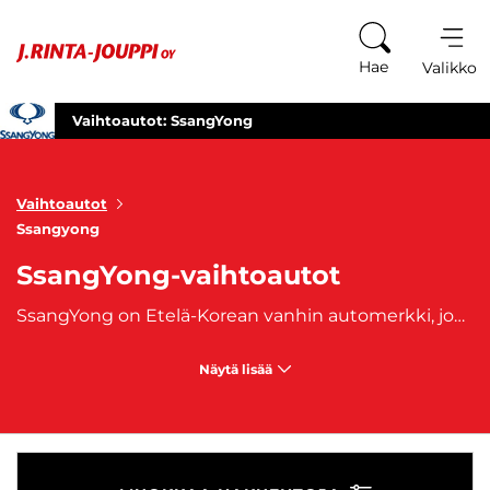
Siirry sisältöön
Hae
Valikko
Vaihtoautot: SsangYong
Vaihtoautot
Ssangyong
SsangYong-vaihtoautot
SsangYong on Etelä-Korean vanhin automerkki, jonka erikoisuutena toimii nelivetoiset citymaasturit ja maastoautot. Vahvat ja luotettavat Ssangyong-autot on tehty vaativaa käyttöä varten. Valikoimasta löytyy niin lava-autot, voimakkaat maastoautot, kuin laadukkaat citymaasturit. Voimakas ja tehokas Ssangyong tunnetaan lisäksi laadukkaasta varustetasosta ja hyvästä ajettavuudesta. Suosittuja Ssanyong-malleja ovat
Näytä lisää