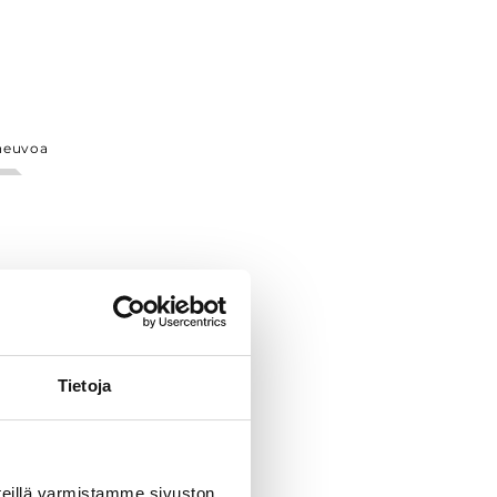
neuvoa
Tietoja
eillä varmistamme sivuston