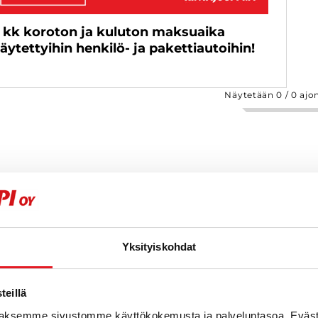
 kk koroton ja kuluton maksuaika
äytettyihin henkilö- ja pakettiautoihin!
Näytetään
0
/
0
ajo
Yksityiskohdat
eillä
aksemme sivustomme käyttökokemusta ja palveluntasoa. Eväst