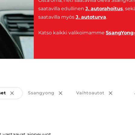
Osta oma, heti saatavilla oleva SsangYo
saatavilla edullinen
J. autorahoitus
, sek
saatavilla myös
J. autoturva
.
Katso kaikki valikoimamme
SsangYong-
set
Ssangyong
Vaihtoautot
Poista valinta
Poista valinta
Poista val
 vastaavat ajoneuvot.