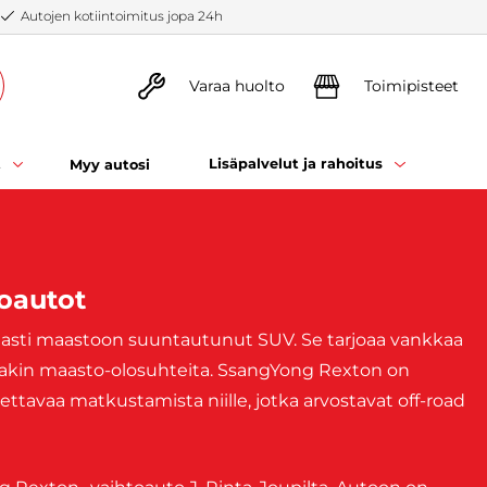
Autojen kotiintoimitus jopa 24h
Varaa huolto
Toimipisteet
t
Lisäpalvelut ja rahoitus
Myy autosi
oautot
aasti maastoon suuntautunut SUV. Se tarjoaa vankkaa
viakin maasto-olosuhteita. SsangYong Rexton on
ttavaa matkustamista niille, jotka arvostavat off-road