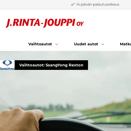
Siirry sisältöön
14 päivän palautusoikeus
Vaihtoautot
Uudet autot
Matka
Vaihtoautot: SsangYong Rexton