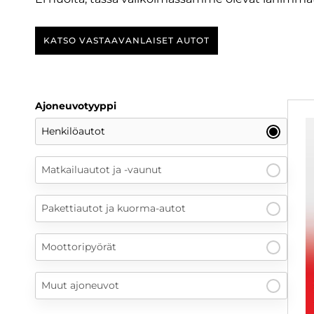
KATSO VASTAAVANLAISET AUTOT
Ajoneuvotyyppi
Henkilöautot
Matkailuautot ja -vaunut
Pakettiautot ja kuorma-autot
Moottoripyörät
Muut ajoneuvot