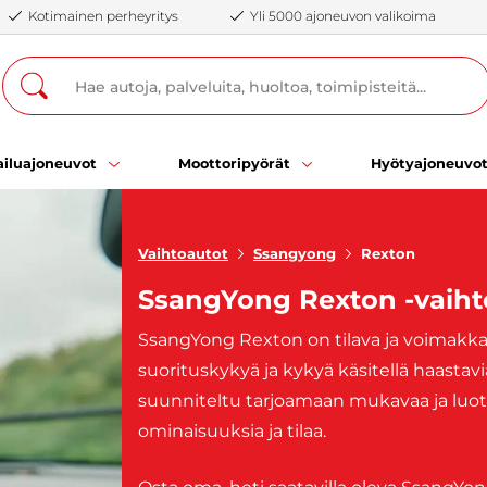
Kotimainen perheyritys
Yli 5000 ajoneuvon valikoima
iluajoneuvot
Moottoripyörät
Hyötyajoneuvo
Vaihtoautot
Ssangyong
Rexton
SsangYong Rexton -vaiht
SsangYong Rexton on tilava ja voimakk
suorituskykyä ja kykyä käsitellä haasta
suunniteltu tarjoamaan mukavaa ja luote
ominaisuuksia ja tilaa.