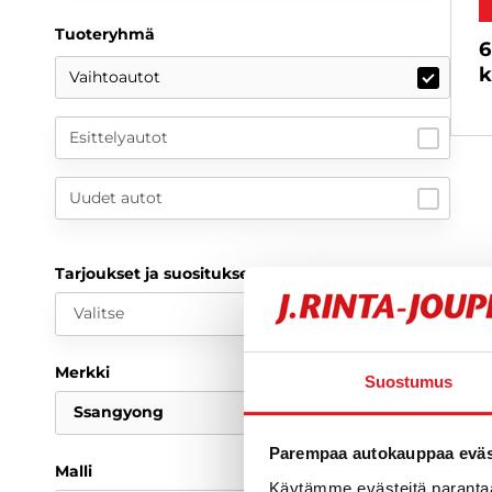
Tuoteryhmä
6
k
Vaihtoautot
Esittelyautot
Uudet autot
Tarjoukset ja suositukset
Valitse
Merkki
Suostumus
Ssangyong
Parempaa autokauppaa eväst
Malli
Käytämme evästeitä paranta