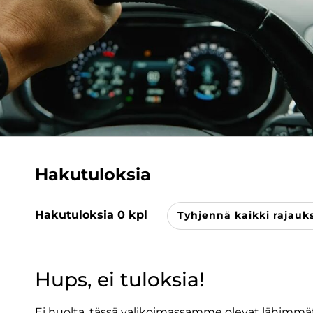
Hakutuloksia
Hakutuloksia
0
kpl
Tyhjennä kaikki rajauk
Hups, ei tuloksia!
Ei huolta, tässä valikoimassamme olevat lähimmät