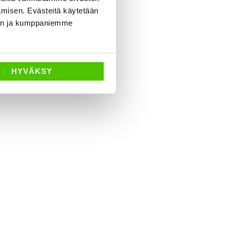
amisen. Evästeitä käytetään
dän ja kumppaniemme
HYVÄKSY