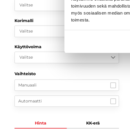
Valitse
toimivuuden sekä mahdollista
myös sosiaalisen median om
toimesta.
Korimalli
Valitse
Käyttövoima
Valitse
Vaihteisto
Manuaali
Automaatti
Hinta
KK-erä