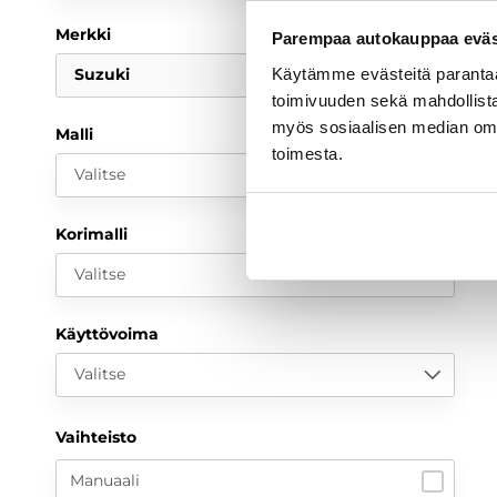
Merkki
Parempaa autokauppaa eväst
Käytämme evästeitä paranta
Suzuki
toimivuuden sekä mahdollista
myös sosiaalisen median om
Malli
toimesta.
Valitse
Korimalli
Valitse
Käyttövoima
Valitse
Vaihteisto
Manuaali