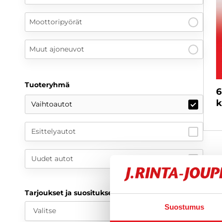
Moottoripyörät
Muut ajoneuvot
Tuoteryhmä
6
k
Vaihtoautot
Esittelyautot
Uudet autot
Tarjoukset ja suositukset
Suostumus
Valitse