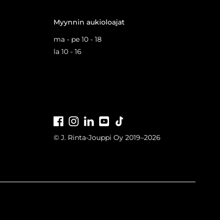
Myynnin aukioloajat
ma - pe 10 - 18
la 10 - 16
Facebook
Instagram
LinkedIn
Youtube
Tiktok
© J. Rinta-Jouppi Oy 2019–2026