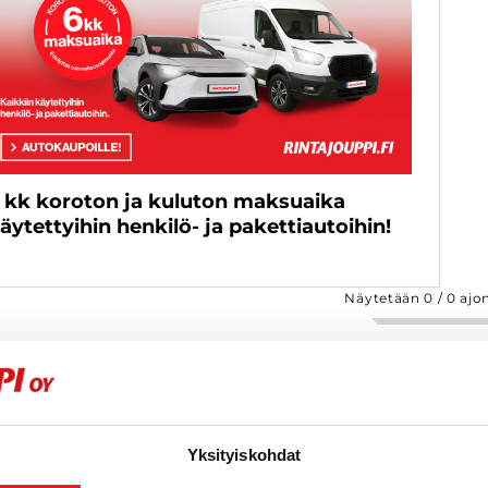
 kk koroton ja kuluton maksuaika
äytettyihin henkilö- ja pakettiautoihin!
Näytetään
0
/
0
ajo
Yksityiskohdat