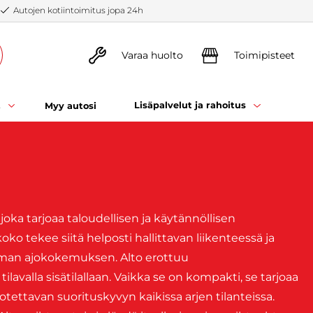
Autojen kotiintoimitus jopa 24h
Varaa huolto
Toimipisteet
t
Lisäpalvelut ja rahoitus
Myy autosi
ka tarjoaa taloudellisen ja käytännöllisen
o tekee siitä helposti hallittavan liikenteessä ja
toman ajokokemuksen. Alto erottuu
lavalla sisätilallaan. Vaikka se on kompakti, se tarjoaa
ttavan suorituskyvyn kaikissa arjen tilanteissa.