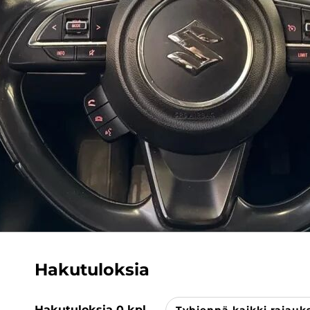
Hakutuloksia
Hakutuloksia
0
kpl