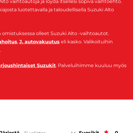
o vaihtoautoja ja löydä itsellesi sopiva vaihtoehto.
josta luotettavalla ja taloudellisella Suzuki Alto
n omistuksessa olleet Suzuki Alto -vaihtoautot.
ahoitus
,
J. autovakuutus
eli kasko. Valikoituihin
.
arjoushintaiset Suzukit
. Palveluihimme kuuluu myös
Järjestä
Suosikit
Suosiki
0