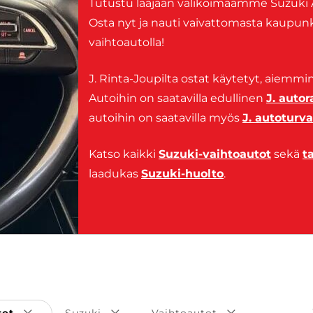
Tutustu laajaan valikoimaamme Suzuki Alt
Osta nyt ja nauti vaivattomasta kaupunkia
vaihtoautolla!
J. Rinta-Joupilta ostat käytetyt, aiemmi
Autoihin on saatavilla edullinen
J. autor
autoihin on saatavilla myös
J. autoturva
Katso kaikki
Suzuki-vaihtoautot
sekä
t
laadukas
Suzuki-huolto
.