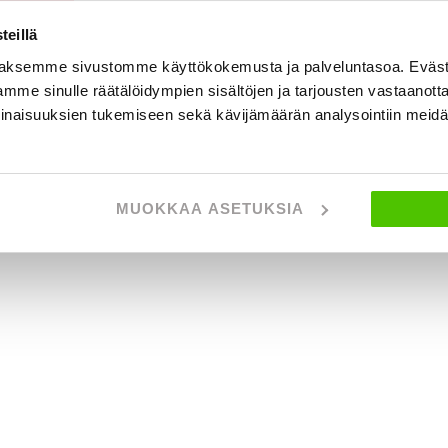
eillä
aksemme sivustomme käyttökokemusta ja palveluntasoa. Eväst
mme sinulle räätälöidympien sisältöjen ja tarjousten vastaanott
inaisuuksien tukemiseen sekä kävijämäärän analysointiin mei
MUOKKAA ASETUKSIA