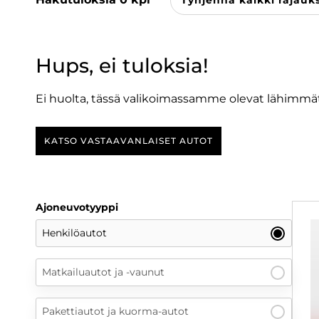
Tyhjennä kaikki rajauk
Hups, ei tuloksia!
Ei huolta, tässä valikoimassamme olevat lähimmät
KATSO VASTAAVANLAISET AUTOT
Ajoneuvotyyppi
Henkilöautot
Matkailuautot ja -vaunut
Pakettiautot ja kuorma-autot