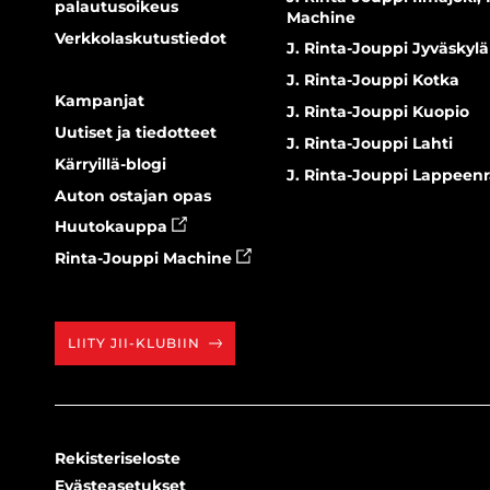
palautusoikeus
Machine
Verkkolaskutustiedot
J. Rinta-Jouppi Jyväskylä
J. Rinta-Jouppi Kotka
Kampanjat
J. Rinta-Jouppi Kuopio
Uutiset ja tiedotteet
J. Rinta-Jouppi Lahti
Kärryillä-blogi
J. Rinta-Jouppi Lappeen
Auton ostajan opas
Huutokauppa
Rinta-Jouppi Machine
LIITY JII-KLUBIIN
Rekisteriseloste
Evästeasetukset