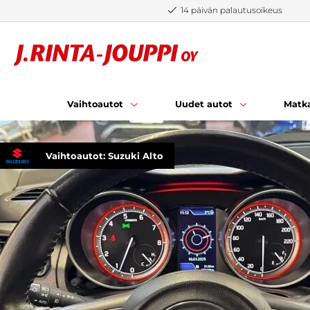
Siirry sisältöön
14 päivän palautusoikeus
Vaihtoautot
Uudet autot
Matka
Vaihtoautot: Suzuki Alto