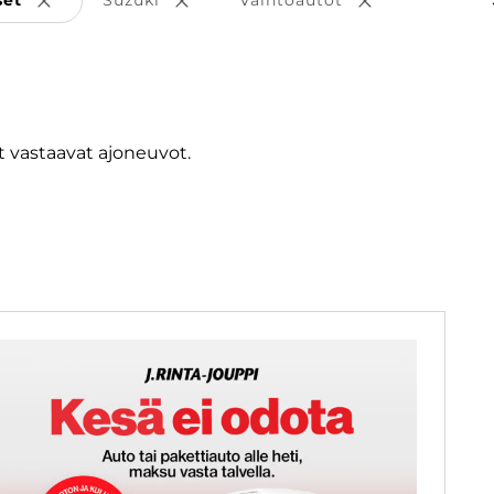
set
Suzuki
Vaihtoautot
Poista valinta
Poista valinta
Poista valinta
 vastaavat ajoneuvot.