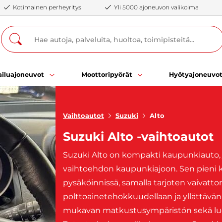
Kotimainen perheyritys
Yli 5000 ajoneuvon valikoima
iluajoneuvot
Moottoripyörät
Hyötyajoneuvo
Vaihtoautot
Suzuki
Alto
Suzuki Alto -vaihtoautot
Suzuki Alto on kompakti kaupunkiauto, jo
vaihtoehdon kaupunkiajoon. Sen pieni kok
pysäköinnissä, samalla tarjoten vaivat
polttoainetehokkuudellaan ja yllättävän ti
mukavan matkustusympäristön sekä luote