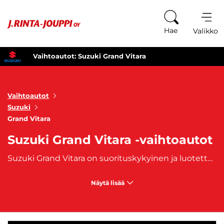
Siirry sisältöön
Hae
Valikko
Vaihtoautot: Suzuki Grand Vitara
Vaihtoautot
Suzuki
Grand Vitara
Suzuki Grand Vitara -vaihtoautot
Suzuki Grand Vitara on suorituskykyinen ja luotettava kaikissa olosuhteissa. Grand Vitaran silmiinpistävä ulkonäkö ja huolellisesti muotoiltu design tekevät siitä katseenvangitsijan missä tahansa. Suzuki Grand Vitaran voimakkaat linjat, korkeampi maavara ja tilava sisätila tarjoavat tyyliä ja mukavuutta samassa paketissa. Käytetty Suzuki Grand Vitara sopii loistavasti kaupunkiin, maanteille ja maastoon, tämä vankkarakenteinen ja voimakas SUV varmistaa, että pääset perille turvallisesti ja mukavasti.
Näytä lisää