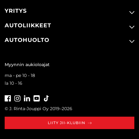
YRITYS
AUTOLIIKKEET
AUTOHUOLTO
Myynnin aukioloajat
ma - pe 10 - 18
la 10 - 16
Facebook
Instagram
LinkedIn
Youtube
Tiktok
© J. Rinta-Jouppi Oy 2019–2026
LIITY JII-KLUBIIN