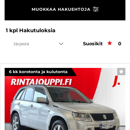
MUOKKAA HAKUEHTOJA
1
kpl
Hakutuloksia
Suosikit
Suos
0
Järjestä
6 kk korotonta ja kulutonta
SUO