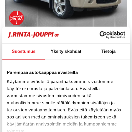
Suzuki Grand Vitara
2,0 LTD Aut. - 6 kk korotonta ja kulutonta maksuaikaa! - Ilmastointi,
Suostumus
Yksityiskohdat
Tietoja
Neliveto, Vetokoukku, Pysäköintitutkat takana
2006
, Automaatti, Bensiini, 113 000 km
10 700 €
10 300 €
Parempaa autokauppaa evästeillä
lappeenranta
alk. 130 € / kk
Käytämme evästeitä parantaaksemme sivustomme
käyttökokemusta ja palveluntasoa. Evästeillä
varmistamme sivuston toimivuuden sekä
KATSO TIEDOT
WHATSAPP
mahdollistamme sinulle räätälöidympien sisältöjen ja
tarjousten vastaanottamisen. Evästeitä käytetään myös
sosiaalisen median ominaisuuksien tukemiseen sekä
kävijämäärän analysointiin meidän ja kumppaniemme
toimesta.