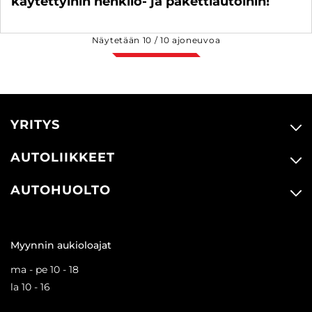
käytettyihin henkilö- ja pakettiautoihin!
Näytetään
10
/
10
ajoneuvoa
YRITYS
AUTOLIIKKEET
AUTOHUOLTO
Myynnin aukioloajat
ma - pe 10 - 18
la 10 - 16