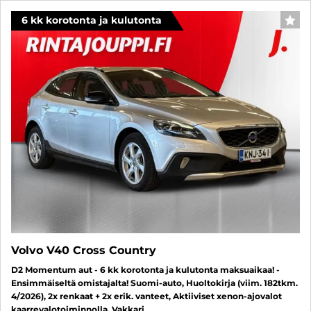
6 kk korotonta ja kulutonta
SUO
Volvo V40 Cross Country
D2 Momentum aut - 6 kk korotonta ja kulutonta maksuaikaa! -
Ensimmäiseltä omistajalta! Suomi-auto, Huoltokirja (viim. 182tkm.
4/2026), 2x renkaat + 2x erik. vanteet, Aktiiviset xenon-ajovalot
kaarrevalotoiminnolla, Vakkari