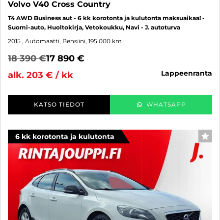
Volvo V40 Cross Country
T4 AWD Business aut - 6 kk korotonta ja kulutonta maksuaikaa! -
Suomi-auto, Huoltokirja, Vetokoukku, Navi - J. autoturva
2015
, Automaatti, Bensiini, 195 000 km
18 390 €
17 890 €
lappeenranta
alk. 203 € / kk
KATSO TIEDOT
WHATSAPP
6 kk korotonta ja kulutonta
SUO