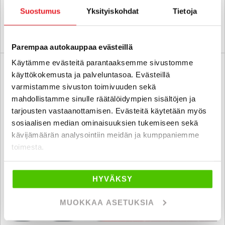
pori
alk. 151 € / kk
Suostumus
Yksityiskohdat
Tietoja
KATSO TIEDOT
WHATSAPP
Parempaa autokauppaa evästeillä
Käytämme evästeitä parantaaksemme sivustomme
6 kk korotonta ja kulutonta
SUO
käyttökokemusta ja palveluntasoa. Evästeillä
varmistamme sivuston toimivuuden sekä
mahdollistamme sinulle räätälöidympien sisältöjen ja
tarjousten vastaanottamisen. Evästeitä käytetään myös
sosiaalisen median ominaisuuksien tukemiseen sekä
kävijämäärän analysointiin meidän ja kumppaniemme
toimesta.
HYVÄKSY
MUOKKAA ASETUKSIA