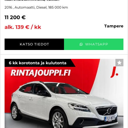
2016
, Automaatti, Diesel, 185 000 km
11 200 €
tampere
alk. 139 € / kk
KATSO TIEDOT
WHATSAPP
6 kk korotonta ja kulutonta
SUO