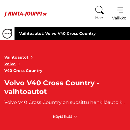
Siirry sisältöön
Hae
Valikko
Vaihtoautot: Volvo V40 Cross Country
Vaihtoautot
Volvo
V40 Cross Country
Volvo V40 Cross Country -
vaihtoautot
Volvo V40 Cross Country on suosittu henkilöauto korotetulla maavaralla. V40 Cross Country, jos haluat nauttia V40 laadukkaista, Volvolle tyypillisistä ominaisuuksista, korotetulla maavaralla. Vähäpäästöinen Volvo V40 Cross Country vaihtoauto on sisarmallinsa
Näytä lisää