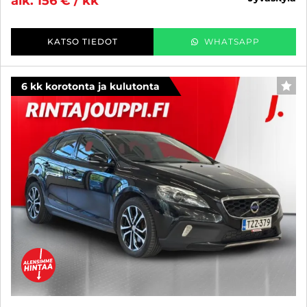
alk. 156 € / kk
KATSO TIEDOT
WHATSAPP
6 kk korotonta ja kulutonta
SUO