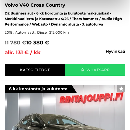
Volvo V40 Cross Country
D2 Business aut - 6 kk korotonta ja kulutonta maksuaikaa! -
Merkkihuollettu ja Katsastettu 4/26 / Thors hammer / Audio High
Performance / Webasto / Dynamic alusta - J. autoturva
2018
, Automaatti, Diesel, 212 000 km
11 780 €
10 380 €
hyvinkää
alk. 131 € / kk
KATSO TIEDOT
WHATSAPP
6 kk korotonta ja kulutonta
SUO