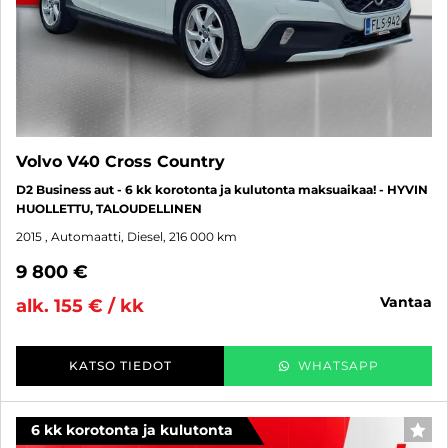
Volvo V40 Cross Country
D2 Business aut - 6 kk korotonta ja kulutonta maksuaikaa! - HYVIN
HUOLLETTU, TALOUDELLINEN
2015
, Automaatti, Diesel, 216 000 km
9 800 €
vantaa
alk. 155 € / kk
KATSO TIEDOT
WHATSAPP
6 kk korotonta ja kulutonta
SUO