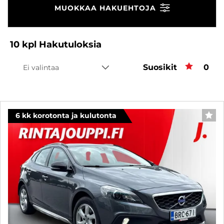
MUOKKAA HAKUEHTOJA
10
kpl
Hakutuloksia
Suosikit
Suos
0
Ei valintaa
6 kk korotonta ja kulutonta
SUO