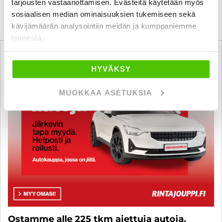
tarjousten vastaanottamisen. Evästeitä käytetään myös
sosiaalisen median ominaisuuksien tukemiseen sekä
kävijämäärän analysointiin meidän ja kumppaniemme
toimesta.
HYVÄKSY
MUOKKAA ASETUKSIA
Ostamme alle 225 tkm ajettuja autoja.