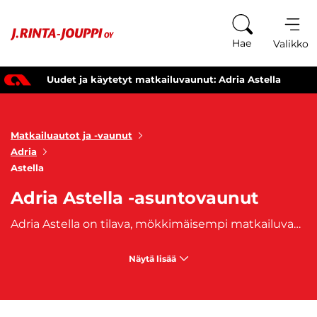
Siirry sisältöön
Hae
Valikko
Uudet ja käytetyt matkailuvaunut: Adria Astella
Matkailuautot ja -vaunut
Adria
Astella
Adria Astella -asuntovaunut
Adria Astella on tilava, mökkimäisempi matkailuvaunu. Turvallinen Alpina matkailuvaunu on tunnettu hienosta designistaan. Alpina asuntovaunu on kattavasti varusteltu ja täydellinen matkustusvaihtoehto pidemmällekin matkalle. Osta oma, heti saatavilla oleva Adria Astella -matkailuvaunusi J. Rinta-joupilta. Vaunuun on saatavilla myös edullinen
Näytä lisää