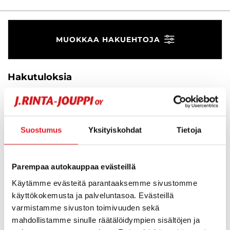
MUOKKAA HAKUEHTOJA
Hakutuloksia
Suosikit
Suos
0
Järjestä
Suostumus
Yksityiskohdat
Tietoja
Hups, ei tuloksia!
Parempaa autokauppaa evästeillä
Käytämme evästeitä parantaaksemme sivustomme
Ei huolta, tässä valikoimassamme olevat lähimmät
käyttökokemusta ja palveluntasoa. Evästeillä
vastaavat ajoneuvot.
varmistamme sivuston toimivuuden sekä
mahdollistamme sinulle räätälöidympien sisältöjen ja
KATSO VASTAAVANLAISET AUTOT