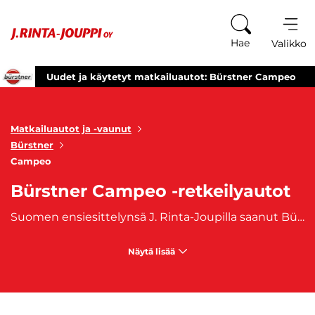
Siirry sisältöön
Hae
Valikko
Uudet ja käytetyt matkailuautot: Bürstner Campeo
Matkailuautot ja -vaunut
Bürstner
Campeo
Bürstner Campeo -retkeilyautot
Suomen ensiesittelynsä J. Rinta-Joupilla saanut Bürstner Campeo on näyttävä retkeilyauto. Campeo omaa neljä istuinpaikkaa ja sen hyväksytyt vuodepaikat vaihtelevat kahden ja viiden välillä. Campeo-retkeilyauto ovat tunnettu hienosta designistaan. Tilava retkeilyauto on ketterä ja turvallinen matkustusvaihtoehto pidemmällekkin matkalle. Osta oma, heti saatavilla oleva Bürstner Campeo -retkeilyautosi J. Rinta-joupilta. Autoon on saatavilla myös edullinen
Näytä lisää