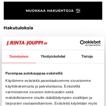
MUOKKAA HAKUEHTOJA
Hakutuloksia
Suosikit
Suos
0
Ei valintaa
Suostumus
Yksityiskohdat
Tietoja
Hups, ei tuloksia!
Parempaa autokauppaa evästeillä
Ei huolta, tässä valikoimassamme olevat lähimmät
Käytämme evästeitä parantaaksemme sivustomme
vastaavat ajoneuvot.
käyttökokemusta ja palveluntasoa. Evästeillä
varmistamme sivuston toimivuuden sekä
mahdollistamme sinulle räätälöidympien sisältöjen ja
KATSO VASTAAVANLAISET AUTOT
tarjousten vastaanottamisen. Evästeitä käytetään myös