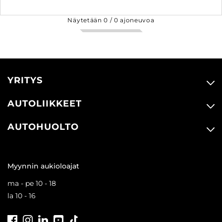
Näytetään
0
/
0
ajoneuvoa
YRITYS
AUTOLIIKKEET
AUTOHUOLTO
Myynnin aukioloajat
ma - pe 10 - 18
la 10 - 16
Facebook
Instagram
LinkedIn
Youtube
Tiktok