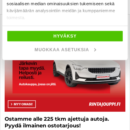
sosiaalisen median ominaisuuksien tukemiseen sekä
kävijämäärän analysointiin meidän ja kumppaniemme
toimesta.
HYVÄKSY
MUOKKAA ASETUKSIA
Ostamme alle 225 tkm ajettuja autoja.
Pyydä ilmainen ostotarjous!