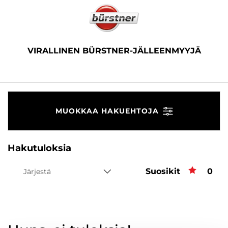
VIRALLINEN BÜRSTNER-JÄLLEENMYYJÄ
MUOKKAA HAKUEHTOJA
Hakutuloksia
Suosikit
Suos
0
Järjestä