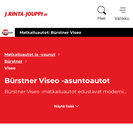
Siirry sisältöön
Hae
Valikko
Matkailuautot: Bürstner Viseo
Matkailuautot ja -vaunut
Bürstner
Viseo
Bürstner Viseo -asuntoautot
Bürstner Viseo -matkailuautot edustavat modernia matkailuajoneuvojen suunnittelua, jossa yhdistyvät saksalainen laatu, harkitut tilaratkaisut ja elegantti muotoilu. Täysin integroidut mallit tarjoavat avaran ohjaamonäkymän, erinomaisen ajettavuuden ja viihtyisät asuintilat – täydellinen valinta niille, jotka haluavat tehdä matkustamisesta elämyksen. Valikoimaan kuuluvat muun muassa suositut mallit
Näytä lisää