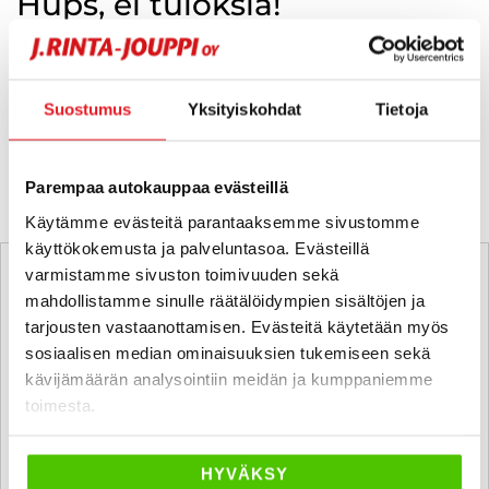
Hups, ei tuloksia!
Ei huolta, tässä valikoimassamme olevat lähimmät
vastaavat ajoneuvot.
Suostumus
Yksityiskohdat
Tietoja
KATSO VASTAAVANLAISET AUTOT
Parempaa autokauppaa evästeillä
Käytämme evästeitä parantaaksemme sivustomme
käyttökokemusta ja palveluntasoa. Evästeillä
varmistamme sivuston toimivuuden sekä
mahdollistamme sinulle räätälöidympien sisältöjen ja
tarjousten vastaanottamisen. Evästeitä käytetään myös
sosiaalisen median ominaisuuksien tukemiseen sekä
kävijämäärän analysointiin meidän ja kumppaniemme
toimesta.
HYVÄKSY