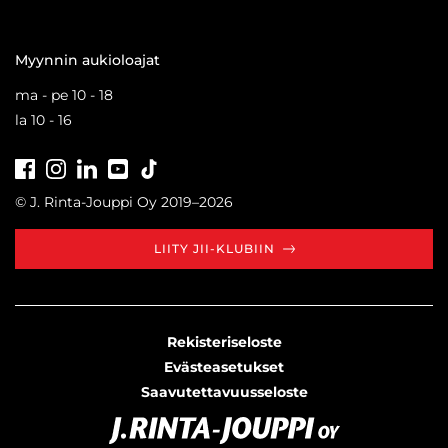
Myynnin aukioloajat
ma - pe 10 - 18
la 10 - 16
Facebook
Instagram
LinkedIn
Youtube
Tiktok
© J. Rinta-Jouppi Oy 2019–2026
LIITY JII-KLUBIIN
Rekisteriseloste
Evästeasetukset
Saavutettavuusseloste