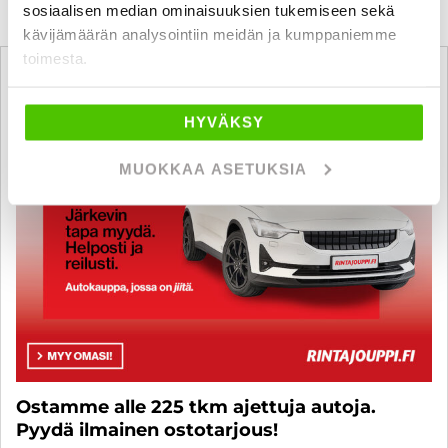
sosiaalisen median ominaisuuksien tukemiseen sekä
kävijämäärän analysointiin meidän ja kumppaniemme
toimesta.
HYVÄKSY
MUOKKAA ASETUKSIA
Ostamme alle 225 tkm ajettuja autoja.
Pyydä ilmainen ostotarjous!