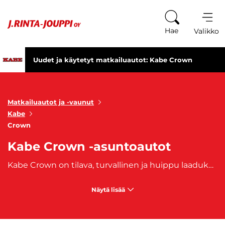
Siirry sisältöön
Hae
Valikko
Uudet ja käytetyt matkailuautot: Kabe Crown
Matkailuautot ja -vaunut
Kabe
Crown
Kabe Crown -asuntoautot
Kabe Crown on tilava, turvallinen ja huippu laadukas asuntoauto. Travel Master omaa hyväksyttyjä vuodepaikkoja kahden ja kuuden välillä. Travel Master -asuntoauto on tyylikäs ratkaisu laatua ja mukavuutta arvostavalle matkailijalle. Osta oma, heti saatavilla oleva Kabe Crown -asuntoautosi J. Rinta-joupilta. Autoon on saatavilla myös edullinen
Näytä lisää