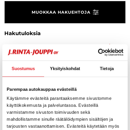
MUOKKAA HAKUEHTOJA
Hakutuloksia
Suosikit
Suos
0
Järjestä
Suostumus
Yksityiskohdat
Tietoja
Hups, ei tuloksia!
Parempaa autokauppaa evästeillä
Ei huolta, tässä valikoimassamme olevat lähimmät
Käytämme evästeitä parantaaksemme sivustomme
vastaavat ajoneuvot.
käyttökokemusta ja palveluntasoa. Evästeillä
varmistamme sivuston toimivuuden sekä
mahdollistamme sinulle räätälöidympien sisältöjen ja
KATSO VASTAAVANLAISET AUTOT
tarjousten vastaanottamisen. Evästeitä käytetään myös