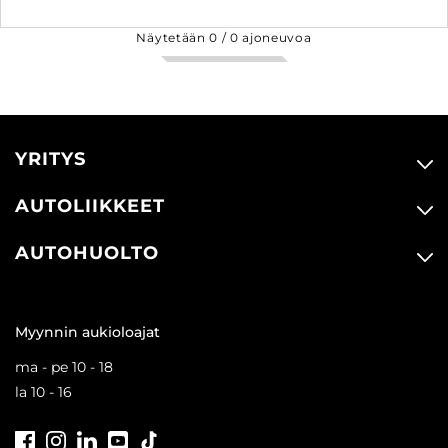
Näytetään
0
/
0
ajoneuvoa
YRITYS
AUTOLIIKKEET
AUTOHUOLTO
Myynnin aukioloajat
ma - pe 10 - 18
la 10 - 16
Facebook
Instagram
LinkedIn
Youtube
Tiktok