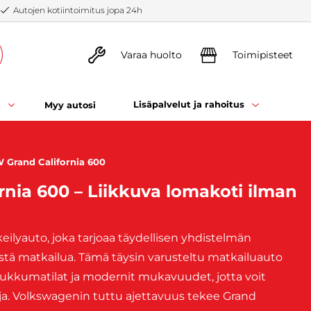
Autojen kotiintoimitus jopa 24h
Varaa huolto
Toimipisteet
t
Lisäpalvelut ja rahoitus
Myy autosi
 Grand California 600
nia 600 – Liikkuva lomakoti ilman
eilyauto, joka tarjoaa täydellisen yhdistelmän
istä matkailua. Tämä täysin varusteltu matkailuauto
 nukkumatilat ja modernit mukavuudet, jotta voit
a. Volkswagenin tuttu ajettavuus tekee Grand