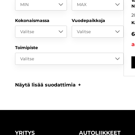
V
MIN
MAX
N
2
Kokonaismassa
Vuodepaikkoja
K
Valitse
Valitse
6
a
Toimipiste
Valitse
Näytä lisää suodattimia
YRITYS
AUTOLIIKKEET