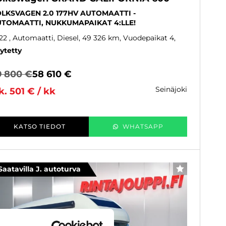
LKSVAGEN 2.0 177HV AUTOMAATTI -
TOMAATTI, NUKKUMAPAIKAT 4:LLE!
22
, Automaatti, Diesel, 49 326 km, Vuodepaikat 4
ytetty
9 800 €
58 610 €
seinäjoki
k. 501 € / kk
KATSO TIEDOT
WHATSAPP
Saatavilla J. autoturva
SUOSIKKI