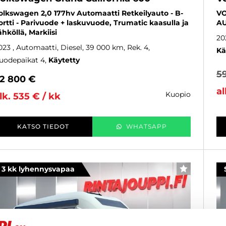
olkswagen 2,0 177hv Automaatti Retkeilyauto - B-
VO
ortti - Parivuode + laskuvuode, Trumatic kaasulla ja
AU
ähköllä, Markiisi
20
023
, Automaatti, Diesel, 39 000 km, Rek. 4,
Kä
uodepaikat 4
Käytetty
5
2 800 €
al
kuopio
lk. 535 € / kk
KATSO TIEDOT
WHATSAPP
3 kk lyhennysvapaa
SUOSIKKI