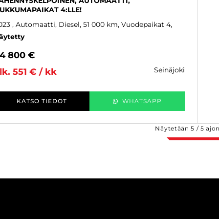
ÄHENNYSKELPOINEN, AUTOMAATTI,
UKKUMAPAIKAT 4:LLE!
023
, Automaatti, Diesel, 51 000 km, Vuodepaikat 4
äytetty
4 800 €
seinäjoki
lk. 551 € / kk
KATSO TIEDOT
WHATSAPP
Näytetään
5
/
5
ajo