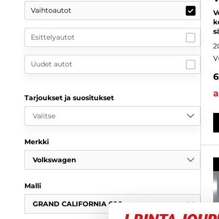
Vaihtoautot
V
k
s
Esittelyautot
2
V
Uudet autot
6
a
Tarjoukset ja suositukset
Valitse
Merkki
Volkswagen
Malli
GRAND CALIFORNIA 600