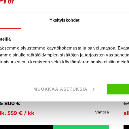
Yksityiskohdat
eillä
aksemme sivustomme käyttökokemusta ja palveluntasoa. Eväst
mme sinulle räätälöidympien sisältöjen ja tarjousten vastaanott
olkswagen GRAND CALIFORNIA 600
V
inaisuuksien tukemiseen sekä kävijämäärän analysointiin mei
W 2.0 TDI 130 kW (177 hv) Automaatti Retkeilyauto
VW
 B-kortti - MARKIISI, PP-TELINE, KOUKKU, NÄYTTÄVÄ
- 
UOSIKKIMALLI, KOHTUU KILSAT - J. autoturva
KI
023
, Automaatti, Diesel, 46 000 km, Rek. 4,
20
MUOKKAA ASETUKSIA
uodepaikat 4
Käytetty
Vu
5 800 €
6
vantaa
lk. 559 € / kk
al