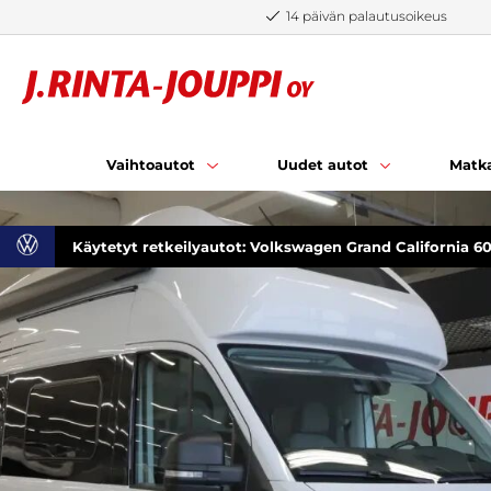
Siirry sisältöön
14 päivän palautusoikeus
Vaihtoautot
Uudet autot
Matka
Käytetyt retkeilyautot: Volkswagen Grand California 6