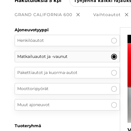
Hakutuloksia
5
kpl
Tyhjennä kaikki rajauk
GRAND CALIFORNIA 600
Vaihtoautot
Poista valinta
P
Ajoneuvotyyppi
Henkilöautot
Matkailuautot ja -vaunut
Pakettiautot ja kuorma-autot
Moottoripyörät
Muut ajoneuvot
Tuoteryhmä
V