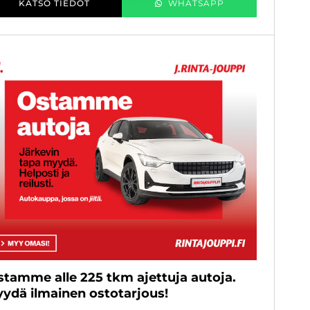
KATSO TIEDOT
WHATSAPP
stamme alle 225 tkm ajettuja autoja.
yydä ilmainen ostotarjous!