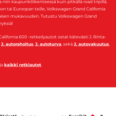
a niin kaupunkiliikenteessä kuin pitkällä road tripillä.
on tai Euroopan teille, Volkswagen Grand California
maisen mukavuuden. Tutustu Volkswagen Grand
myksiä!
lifornia 600 -retkeilyautot ostat kätevästi J. Rinta-
n
J. autorahoitus
,
J. autoturva
, sekä
J. autovakuutus
,
ja
kaikki retkiautot
.