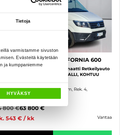
Tietoja
eillä varmistamme sivuston
amisen. Evästeitä käytetään
olkswagen GRAND CALIFORNIA 600
dän ja kumppaniemme
 2.0 TDI 130 kW (177 hv) Automaatti Retkeilyauto
B-kortti - NÄYTTÄVÄ SUOSIKKIMALLI, KOHTUU
LSAT - J. autoturva
23
, Automaatti, Diesel, 39 000 km, Rek. 4,
HYVÄKSY
odepaikat 4
Käytetty
4 800 €
63 800 €
vantaa
k. 543 € / kk