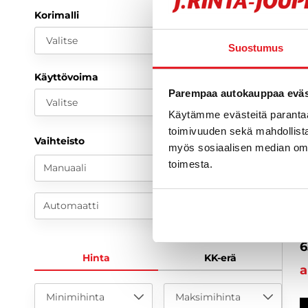
Korimalli
Valitse
Suostumus
Käyttövoima
Parempaa autokauppaa eväst
Valitse
Käytämme evästeitä paranta
toimivuuden sekä mahdollista
V
Vaihteisto
myös sosiaalisen median om
V
toimesta.
Manuaali
-
S
2
Automaatti
V
6
Hinta
KK-erä
a
Minimihinta
Maksimihinta