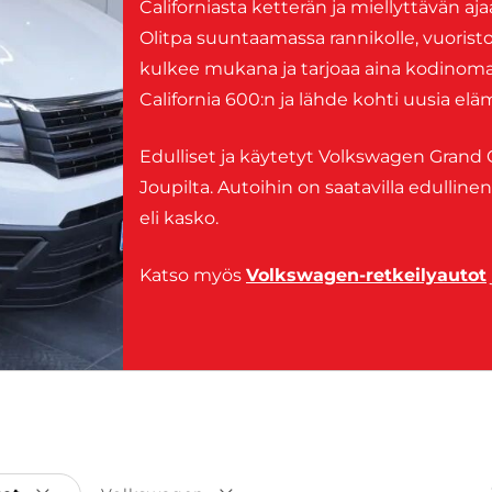
Californiasta ketterän ja miellyttävän aja
Olitpa suuntaamassa rannikolle, vuoristo
kulkee mukana ja tarjoaa aina kodino
California 600:n ja lähde kohti uusia elä
Edulliset ja käytetyt Volkswagen Grand Ca
Joupilta. Autoihin on saatavilla edulline
eli kasko.
Katso myös
Volkswagen-retkeilyautot