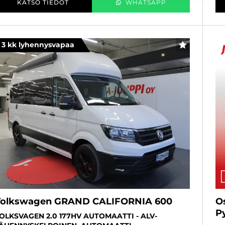
KATSO TIEDOT
WHATSAPP
3 kk lyhennysvapaa
SUOSIKKI
olkswagen GRAND CALIFORNIA 600
O
P
OLKSVAGEN 2.0 177HV AUTOMAATTI - ALV-