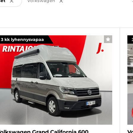
set
Volkswagen
Poista valinta
Poista valinta
oista valinta
3 kk lyhennysvapaa
SUOSIKKI
olkswagen Grand California 600
V