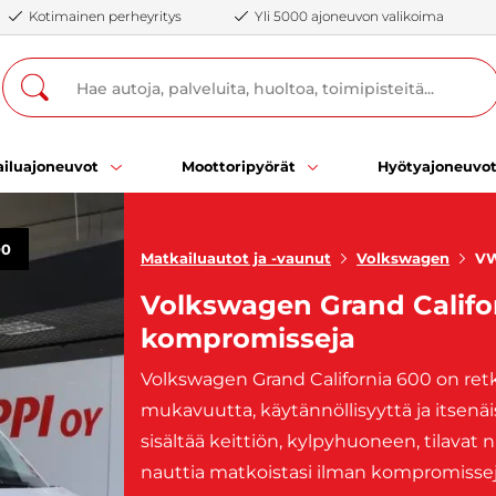
Kotimainen perheyritys
Yli 5000 ajoneuvon valikoima
iluajoneuvot
Moottoripyörät
Hyötyajoneuvo
00
Matkailuautot ja -vaunut
Volkswagen
VW
Volkswagen Grand Califor
kompromisseja
Volkswagen Grand California 600 on retk
mukavuutta, käytännöllisyyttä ja itsenä
sisältää keittiön, kylpyhuoneen, tilavat
nauttia matkoistasi ilman kompromissej