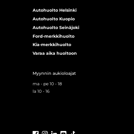
Autohuolto Helsinki
Autohuolto Kuopio
Autohuolto Seinäjoki
Ford-merkkihuolto
Kia-merkkihuolto
Varaa aika huoltoon
Myynnin aukioloajat
ma - pe 10 - 18
la 10 - 16
Facebook
Instagram
LinkedIn
Youtube
Tiktok