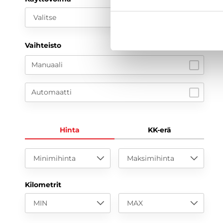
Valitse
Vaihteisto
Manuaali
Automaatti
Hinta
KK-erä
Minimihinta
Maksimihinta
Kilometrit
MIN
MAX