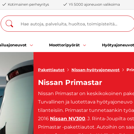
Kotimainen perheyritys
Yli 5000 ajoneuvon valikoima
iluajoneuvot
Moottoripyörät
Hyötyajoneuvo
Pakettiautot
Nissan-hyötyajoneuvot
Pri
Nissan Primastar
Nissan Primastar on keskikokoinen paket
Turvallinen ja luotettava hyötyajoneuvo 
tilanteisiin. Primastar tunnetaankin työa
2016
Nissan NV300
. J. Rinta-Joupilta 
Primastar -pakettiautot. Autoihin on saa