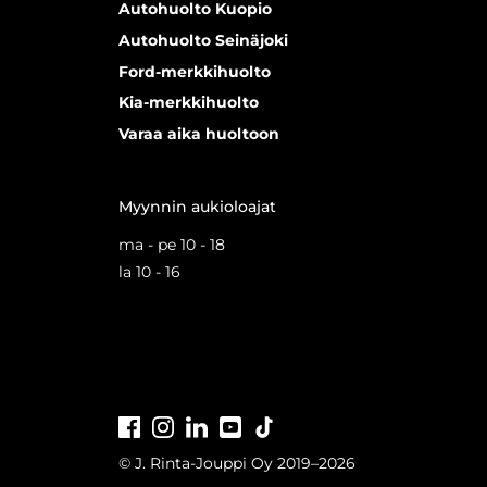
Autohuolto Kuopio
Autohuolto Seinäjoki
Ford-merkkihuolto
Kia-merkkihuolto
Varaa aika huoltoon
Myynnin aukioloajat
ma - pe 10 - 18
la 10 - 16
Facebook
Instagram
LinkedIn
Youtube
Tiktok
© J. Rinta-Jouppi Oy 2019–2026