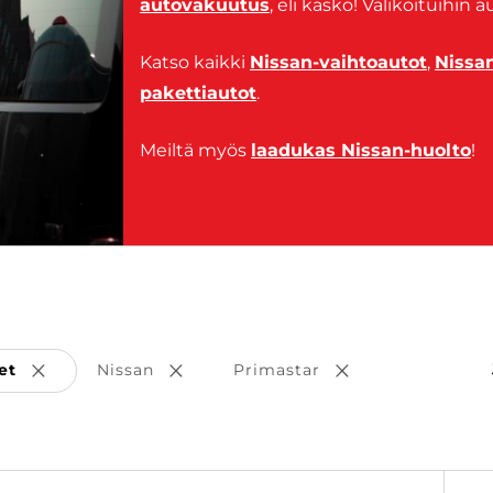
autovakuutus
, eli kasko! Valikoituihin
Katso kaikki
Nissan-vaihtoautot
,
Nissa
pakettiautot
.
Meiltä myös
laadukas Nissan-huolto
!
et
Nissan
Primastar
Poista valinta
Poista valinta
Poista valinta