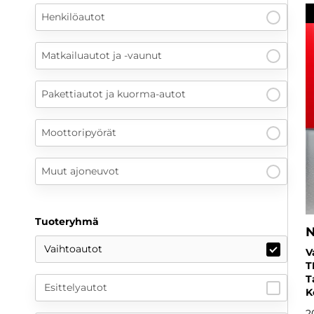
Henkilöautot
Matkailuautot ja -vaunut
Pakettiautot ja kuorma-autot
Moottoripyörät
Muut ajoneuvot
Tuoteryhmä
N
Vaihtoautot
V
T
T
Esittelyautot
K
2