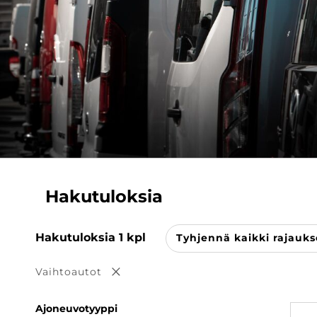
Hakutuloksia
Hakutuloksia
1
kpl
Tyhjennä kaikki rajauks
Vaihtoautot
Poista valinta
Ajoneuvotyyppi