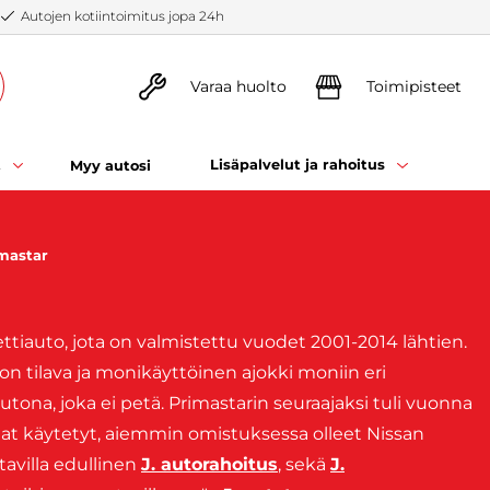
Autojen kotiintoimitus jopa 24h
Varaa huolto
Toimipisteet
t
Lisäpalvelut ja rahoitus
Myy autosi
mastar
tiauto, jota on valmistettu vuodet 2001-2014 lähtien.
on tilava ja monikäyttöinen ajokki moniin eri
utona, joka ei petä. Primastarin seuraajaksi tuli vuonna
ostat käytetyt, aiemmin omistuksessa olleet Nissan
tavilla edullinen
J. autorahoitus
, sekä
J.