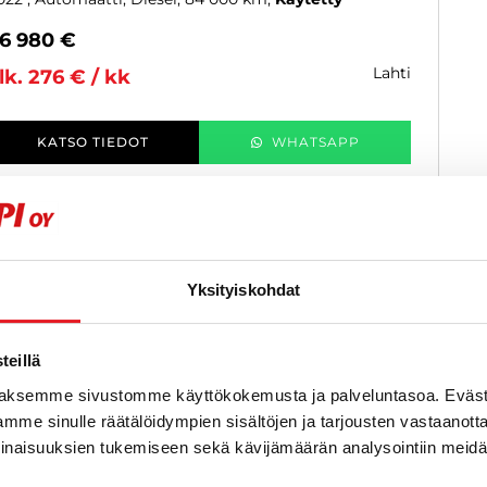
6 980 €
lahti
lk. 276 € / kk
KATSO TIEDOT
WHATSAPP
Näytetään
1
/
1
ajon
Yksityiskohdat
eillä
aksemme sivustomme käyttökokemusta ja palveluntasoa. Eväst
mme sinulle räätälöidympien sisältöjen ja tarjousten vastaanott
inaisuuksien tukemiseen sekä kävijämäärän analysointiin mei