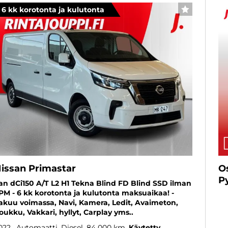
6 kk korotonta ja kulutonta
SUOSIKKI
issan Primastar
O
P
an dCi150 A/T L2 H1 Tekna Blind FD Blind SSD ilman
PM - 6 kk korotonta ja kulutonta maksuaikaa! -
akuu voimassa, Navi, Kamera, Ledit, Avaimeton,
oukku, Vakkari, hyllyt, Carplay yms..
022
, Automaatti, Diesel, 84 000 km
Käytetty