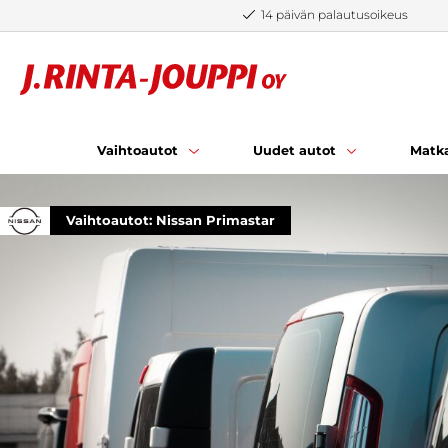
Siirry sisältöön
14 päivän palautusoikeus
Vaihtoautot
Uudet autot
Matka
Vaihtoautot: Nissan Primastar