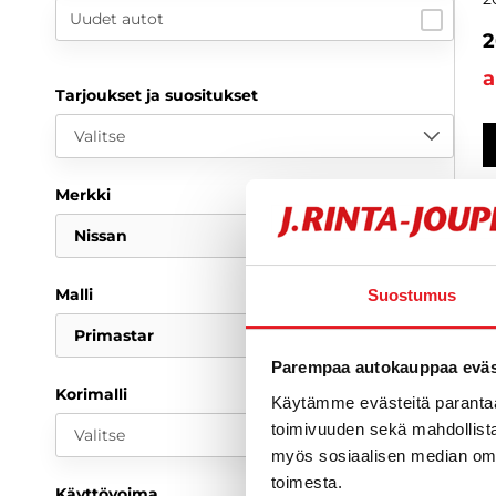
Uudet autot
2
a
Tarjoukset ja suositukset
Valitse
Merkki
Nissan
Malli
Suostumus
Primastar
Parempaa autokauppaa eväst
Korimalli
Käytämme evästeitä paranta
toimivuuden sekä mahdollista
Valitse
myös sosiaalisen median om
toimesta.
Käyttövoima