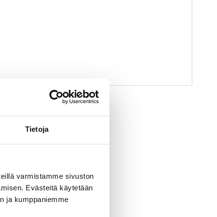
euvoa
Tietoja
eillä varmistamme sivuston
amisen. Evästeitä käytetään
dän ja kumppaniemme