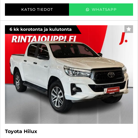
KATSO TIEDOT
WHATSAPP
6 kk korotonta ja kulutonta
SUO
Toyota Hilux