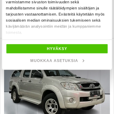
varmistamme sivuston toimivuuden sekä
32 900 €
32 700 €
mahdollistamme sinulle räätälöidympien sisältöjen ja
lappeenranta
alk. 294 € / kk
tarjousten vastaanottamisen. Evästeitä käytetään myös
sosiaalisen median ominaisuuksien tukemiseen sekä
kävijämäärän analysointiin meidän ja kumppaniemme
KATSO TIEDOT
WHATSAPP
toimesta.
6 kk korotonta ja kulutonta
SUO
HYVÄKSY
MUOKKAA ASETUKSIA