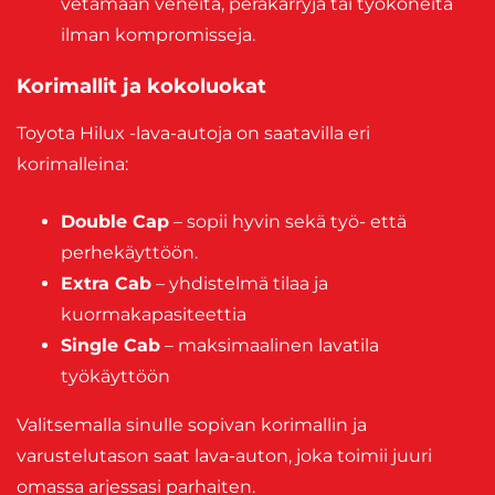
vetämään veneitä, peräkärryjä tai työkoneita
ilman kompromisseja.
Korimallit ja kokoluokat
Toyota Hilux -lava-autoja on saatavilla eri
korimalleina:
Double Cap
– sopii hyvin sekä työ- että
perhekäyttöön.
Extra Cab
– yhdistelmä tilaa ja
kuormakapasiteettia
Single Cab
– maksimaalinen lavatila
työkäyttöön
Valitsemalla sinulle sopivan korimallin ja
varustelutason saat lava-auton, joka toimii juuri
omassa arjessasi parhaiten.