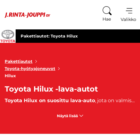
Siirry sisältöön
Hae
Valikko
Pakettiautot: Toyota Hilux
Pakettiautot
Toyota-hyötyajoneuvot
Hilux
Toyota Hilux -lava-autot
Toyota Hilux on suosittu lava-auto
, jota on valmistettu vuodesta 1968 lähtien. Se on turvallinen, luotettava, monikäyttöinen ja tilava hyötyajoneuvo. Nelivetoinen Hilux tunnetaan laadukkaana työautona, joka ei petä!
Näytä lisää