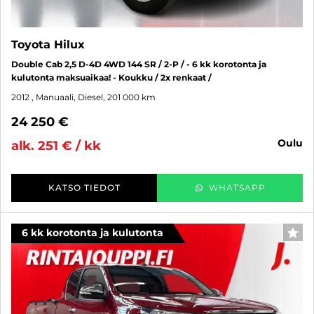
Toyota Hilux
Double Cab 2,5 D-4D 4WD 144 SR / 2-P / - 6 kk korotonta ja
kulutonta maksuaikaa! - Koukku / 2x renkaat /
2012
, Manuaali, Diesel, 201 000 km
24 250 €
oulu
alk. 251 € / kk
KATSO TIEDOT
WHATSAPP
6 kk korotonta ja kulutonta
SUO