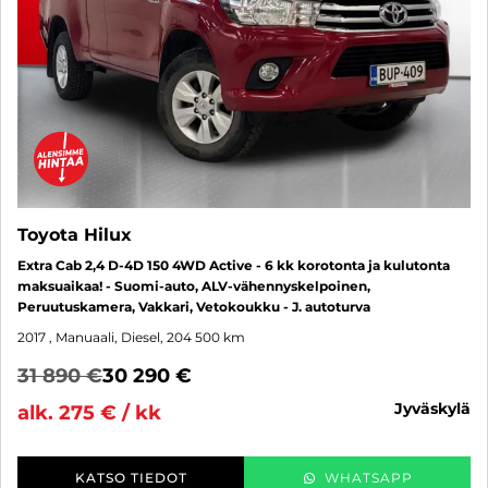
Toyota Hilux
Extra Cab 2,4 D-4D 150 4WD Active - 6 kk korotonta ja kulutonta
maksuaikaa! - Suomi-auto, ALV-vähennyskelpoinen,
Peruutuskamera, Vakkari, Vetokoukku - J. autoturva
2017
, Manuaali, Diesel, 204 500 km
31 890 €
30 290 €
jyväskylä
alk. 275 € / kk
KATSO TIEDOT
WHATSAPP