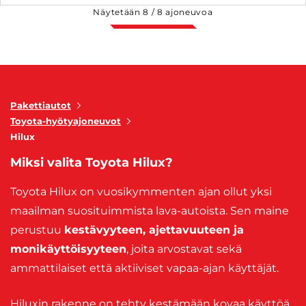
Näytetään
8
/
8
ajoneuvoa
Pakettiautot
Toyota-hyötyajoneuvot
Hilux
Miksi valita Toyota Hilux?
Toyota Hilux on vuosikymmenten ajan ollut yksi
maailman suosituimmista lava-autoista. Sen maine
perustuu
kestävyyteen, ajettavuuteen ja
monikäyttöisyyteen
, joita arvostavat sekä
ammattilaiset että aktiiviset vapaa-ajan käyttäjät.
Hiluxin rakenne on tehty kestämään kovaa käyttöä,