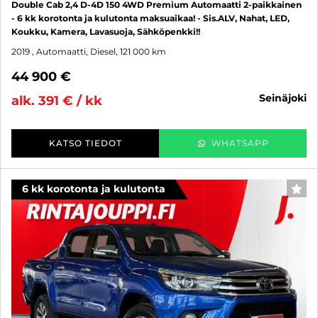
Double Cab 2,4 D-4D 150 4WD Premium Automaatti 2-paikkainen
- 6 kk korotonta ja kulutonta maksuaikaa! - Sis.ALV, Nahat, LED,
Koukku, Kamera, Lavasuoja, Sähköpenkki!!
2019
, Automaatti, Diesel, 121 000 km
44 900 €
seinäjoki
alk. 391 € / kk
KATSO TIEDOT
WHATSAPP
6 kk korotonta ja kulutonta
SUO