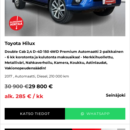
Toyota Hilux
Double Cab 2,4 D-4D 150 4WD Premium Automaatti 2-paikkainen
- 6 kk korotonta ja kulutonta maksuaikaa! - Merkkihuollettu,
Metalliväri, Nahkaverhoilu, Kamera, Koukku, Astinlaudat,
Vakionopeudensäädin!
2017
, Automaatti, Diesel, 210 000 km
30 900 €
29 800 €
seinäjoki
alk. 285 € / kk
KATSO TIEDOT
WHATSAPP