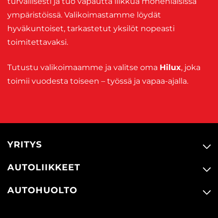
turvallisesti ja tuo vapautta liikkua monenlaisissa
ympäristöissä. Valikoimastamme löydät
hyväkuntoiset, tarkastetut yksilöt nopeasti
toimitettavaksi.
Tutustu valikoimaamme ja valitse oma
Hilux
, joka
toimii vuodesta toiseen – työssä ja vapaa-ajalla.
YRITYS
AUTOLIIKKEET
AUTOHUOLTO