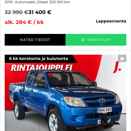
2019
, Automaatti, Diesel, 303 300 km
32 990 €
31 400 €
lappeenranta
alk. 284 € / kk
KATSO TIEDOT
WHATSAPP
6 kk korotonta ja kulutonta
SUO