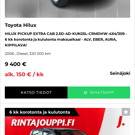
Toyota Hilux
HILUX PICKUP EXTRA CAB 2.5D-4D-KUN25L-CRMDHW-4X4/309 -
6 kk korotonta ja kulutonta maksuaikaa! - ALV, EBER, AURA,
KIPPILAVA!
2006
, Diesel, 320 000 km
9 400 €
seinäjoki
alk. 150 € / kk
KATSO TIEDOT
WHATSAPP
6 kk korotonta ja kulutonta
SUO