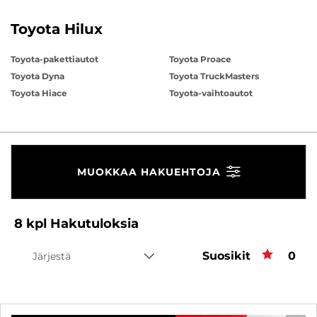
Toyota Hilux
Toyota-pakettiautot
Toyota Proace
Toyota Dyna
Toyota TruckMasters
Toyota Hiace
Toyota-vaihtoautot
MUOKKAA HAKUEHTOJA
8
kpl
Hakutuloksia
Suosikit
Suos
0
Järjestä