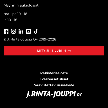
Myynnin aukioloajat
ma - pe 10 - 18
la 10 - 16
Facebook
Instagram
LinkedIn
Youtube
Tiktok
© J. Rinta-Jouppi Oy 2019–2026
LIITY JII-KLUBIIN
Rekisteriseloste
Evästeasetukset
Saavutettavuusseloste