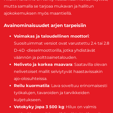
mutta samalla se tarjoaa mukavan ja hallitun
ajokokemuksen myös maantiellä.
Avainominaisuudet arjen tarpeisiin
Voimakas ja taloudellinen moottori
:
Suosituimmat versiot ovat varustettu 2.4 tai 2.8
D-4D -dieselmoottorilla, jotka yhdistävät
väännön ja polttoainetalouden.
Neliveto ja korkea maavara
: Saatavilla olevan
nelivetoiset mallit selviytyvät haastavissakin
ajo-olosuhteissa.
Reilu kuormatila
: Lava soveltuu erinomaisesti
työkalujen, tavaroiden ja tarvikkeiden
kuljetukseen.
Vetokyky jopa 3 500 kg
: Hilux on valmis