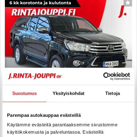
6 kk korotonta ja kulutonta
SUO
Suostumus
Yksityiskohdat
Tietoja
Toyota Hilux
Extra Cab 2,4 D-4D 150 4WD Active - 6 kk korotonta ja kulutonta
Parempaa autokauppaa evästeillä
maksuaikaa! - ALV- vähennyskelpoinen Suomi-auto, Vetokoukku,
Peruutus kamera, Ilmastointi - J. autoturva
Käytämme evästeitä parantaaksemme sivustomme
käyttökokemusta ja palveluntasoa. Evästeillä
2018
, Manuaali, Diesel, 184 000 km