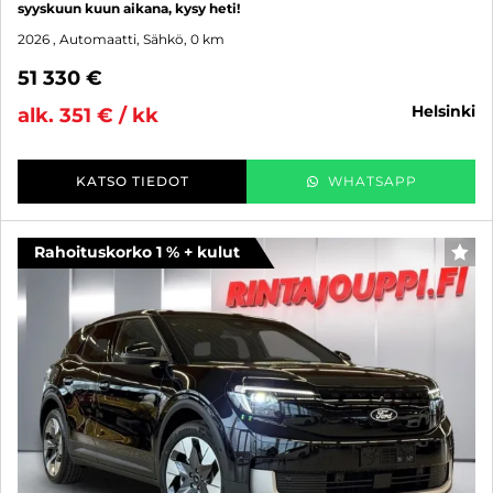
syyskuun kuun aikana, kysy heti!
2026
, Automaatti, Sähkö, 0 km
51 330 €
helsinki
alk. 351 € / kk
KATSO TIEDOT
WHATSAPP
Rahoituskorko 1 % + kulut
SUO