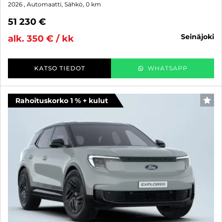
2026
, Automaatti, Sähkö, 0 km
51 230 €
seinäjoki
alk. 350 € / kk
KATSO TIEDOT
WHATSAPP
Rahoituskorko 1 % + kulut
SUO