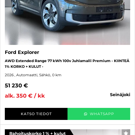
Ford Explorer
AWD Extended Range 77 kWh 100v Juhlamalli Premium - KIINTEÄ
1% KORKO + KULUT -
2026
, Automaatti, Sähkö, 0 km
51 230 €
seinäjoki
alk. 350 € / kk
KATSO TIEDOT
WHATSAPP
Rahoituskorko 1 % + kulut