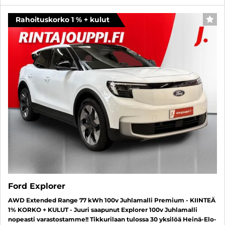
Rahoituskorko 1 % + kulut
SUO
Ford Explorer
AWD Extended Range 77 kWh 100v Juhlamalli Premium - KIINTEÄ
1% KORKO + KULUT - Juuri saapunut Explorer 100v Juhlamalli
nopeasti varastostamme!! Tikkurilaan tulossa 30 yksilöä Heinä-Elo-