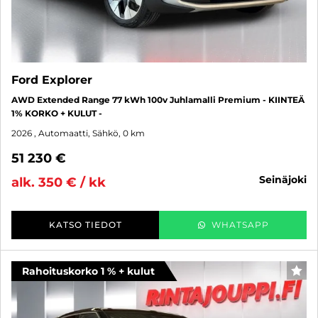
Ford Explorer
AWD Extended Range 77 kWh 100v Juhlamalli Premium - KIINTEÄ
1% KORKO + KULUT -
2026
, Automaatti, Sähkö, 0 km
51 230 €
seinäjoki
alk. 350 € / kk
KATSO TIEDOT
WHATSAPP
Rahoituskorko 1 % + kulut
SUO