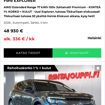
Ford EXPLORER
AWD Extended Range 77 kWh 100v Juhlamalli Premium - KIINTEÄ
1% KORKO + KULUT - Uusi Explorer, tulossa Tikkurilaan elokuussa!!
Tikkurilaan tulossa 30 yksilöä Heinä-Elokuun aikana, kysy heti!
2026
, Automaatti, Sähkö, 0 km
48 930 €
helsinki
alk. 336 € / kk
KATSO TIEDOT
WHATSAPP
Rahoituskorko 1 % + kulut
SUO