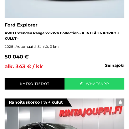
Ford Explorer
AWD Extended Range 77 kWh Collection - KIINTEÄ 1% KORKO +
KULUT -
2026
, Automaatti, Sähkö, 0 km
50 040 €
seinäjoki
alk. 343 € / kk
KATSO TIEDOT
WHATSAPP
Rahoituskorko 1 % + kulut
SUO