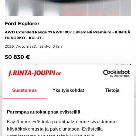
Ford Explorer
AWD Extended Range 77 kWh 100v Juhlamalli Premium - KIINTEÄ
1% KORKO + KULUT -
2026
, Automaatti, Sähkö, 0 km
50 830 €
seinäjoki
alk. 348 € / kk
KATSO TIEDOT
WHATSAPP
Suostumus
Yksityiskohdat
Tietoja
Rahoituskorko 1 % + kulut
SUO
Parempaa autokauppaa evästeillä
Käytämme evästeitä parantaaksemme sivustomme
käyttökokemusta ja palveluntasoa. Evästeillä
varmistamme sivuston toimivuuden sekä