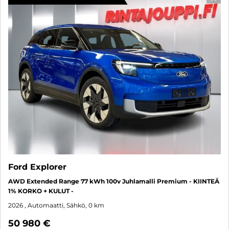
SUO
Ford Explorer
AWD Extended Range 77 kWh 100v Juhlamalli Premium - KIINTEÄ
1% KORKO + KULUT -
2026
, Automaatti, Sähkö, 0 km
50 980 €