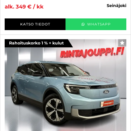
seinäjoki
alk. 349 € / kk
KATSO TIEDOT
WHATSAPP
Rahoituskorko 1 % + kulut
SUO