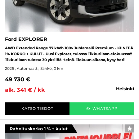
Ford EXPLORER
AWD Extended Range 77 kWh 100v Juhlamalli Premium - KIINTEÄ
1% KORKO + KULUT - Uusi Explorer, tulossa Tikkurilaan elokuussa!!
Tikkurilaan tulossa 30 yksilöä Heinä-Elokuun aikana, kysy heti!
2026
, Automaatti, Sähkö, 0 km
49 730 €
helsinki
alk. 341 € / kk
KATSO TIEDOT
WHATSAPP
Rahoituskorko 1 % + kulut
SUO