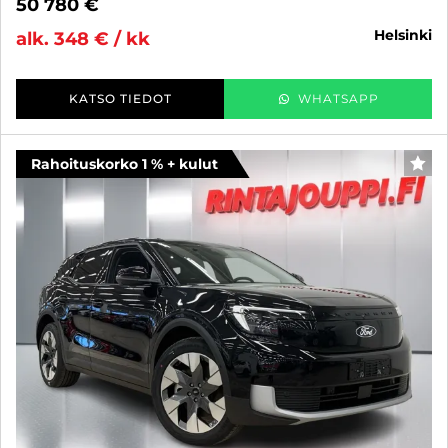
50 780 €
helsinki
alk. 348 € / kk
KATSO TIEDOT
WHATSAPP
Rahoituskorko 1 % + kulut
SUO