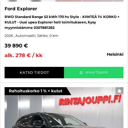
Ford Explorer
RWD Standard Range 52 kWh 170 hv Style - KIINTEÄ 1% KORKO +
KULUT - Uusi upea Explorer heti toimitukseen, Kysy
myynnistämme 0207881282
2026
, Automaatti, Sähkö, 0 km
39 890 €
helsinki
alk. 278 € / kk
KATSO TIEDOT
WHATSAPP
Rahoituskorko 1 % + kulut
SUO