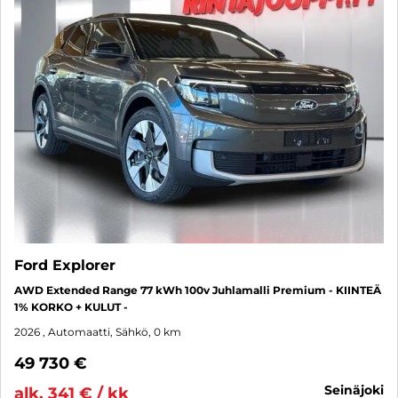
Ford Explorer
AWD Extended Range 77 kWh 100v Juhlamalli Premium - KIINTEÄ
1% KORKO + KULUT -
2026
, Automaatti, Sähkö, 0 km
49 730 €
seinäjoki
alk. 341 € / kk