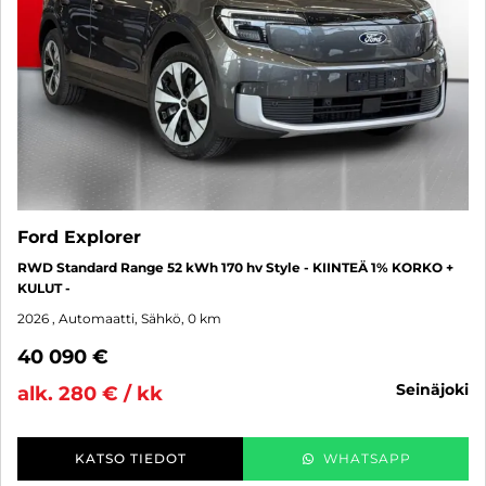
Ford Explorer
RWD Standard Range 52 kWh 170 hv Style - KIINTEÄ 1% KORKO +
KULUT -
2026
, Automaatti, Sähkö, 0 km
40 090 €
seinäjoki
alk. 280 € / kk
KATSO TIEDOT
WHATSAPP