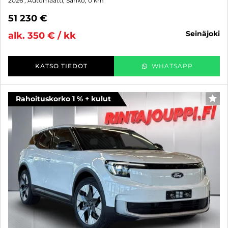
2026
, Automaatti, Sähkö, 0 km
51 230 €
seinäjoki
alk. 350 € / kk
KATSO TIEDOT
WHATSAPP
Rahoituskorko 1 % + kulut
SUO