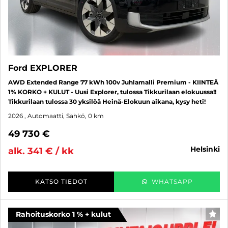
Ford EXPLORER
AWD Extended Range 77 kWh 100v Juhlamalli Premium - KIINTEÄ
1% KORKO + KULUT - Uusi Explorer, tulossa Tikkurilaan elokuussa!!
Tikkurilaan tulossa 30 yksilöä Heinä-Elokuun aikana, kysy heti!
2026
, Automaatti, Sähkö, 0 km
49 730 €
helsinki
alk. 341 € / kk
KATSO TIEDOT
WHATSAPP
Rahoituskorko 1 % + kulut
SUO