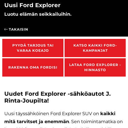
Uusi Ford Explorer
Luotu elämän seikkailuihin.
TAKAISIN
PYYDÄ TARJOUS TAI
KATSO KAIKKI FORD-
VARAA KOEAJO
KAMPANJAT
LATAA FORD EXPLORER -
RAKENNA OMA FORDISI
HINNASTO
Uudet Ford Explorer -sähköautot J.
Rinta-Joupilta!
Uusi täyssähköinen Ford Explorer SUV on
kaikki
mitä tarvitset ja enemmän
. Sen toimintamatka on