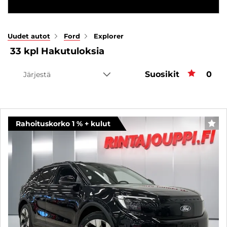
Uudet autot
Ford
Explorer
33
kpl
Hakutuloksia
Suosikit
Suos
0
Järjestä
Rahoituskorko 1 % + kulut
SUO