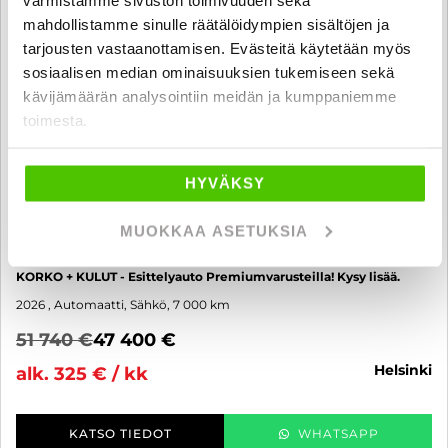
mahdollistamme sinulle räätälöidympien sisältöjen ja
tarjousten vastaanottamisen. Evästeitä käytetään myös
sosiaalisen median ominaisuuksien tukemiseen sekä
kävijämäärän analysointiin meidän ja kumppaniemme
toimesta.
HYVÄKSY
Ford Explorer
MUOKKAA ASETUKSIA
AWD Extended Range 79 kWh 340 hv Premium - KIINTEÄ 1%
KORKO + KULUT - Esittelyauto Premiumvarusteilla! Kysy lisää.
2026
, Automaatti, Sähkö, 7 000 km
51 740 €
47 400 €
helsinki
alk. 325 € / kk
KATSO TIEDOT
WHATSAPP