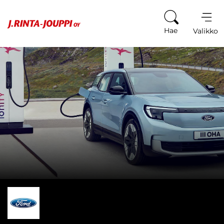
Siirry sisältöön
Hae
Valikko