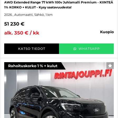
AWD Extended Range 77 kWh 100v Juhlamalli Premium - KIINTEÄ
1% KORKO + KULUT - Kysy saatavuudesta!
2026
, Automaatti, Sähkö, 1 km
51 230 €
kuopio
alk. 350 € / kk
KATSO TIEDOT
WHATSAPP
Rahoituskorko 1 % + kulut
SUO