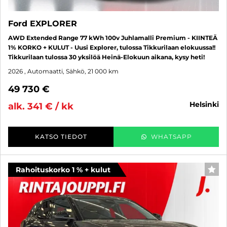
Ford EXPLORER
AWD Extended Range 77 kWh 100v Juhlamalli Premium - KIINTEÄ
1% KORKO + KULUT - Uusi Explorer, tulossa Tikkurilaan elokuussa!!
Tikkurilaan tulossa 30 yksilöä Heinä-Elokuun aikana, kysy heti!
2026
, Automaatti, Sähkö, 21 000 km
49 730 €
helsinki
alk. 341 € / kk
KATSO TIEDOT
WHATSAPP
Rahoituskorko 1 % + kulut
SUO