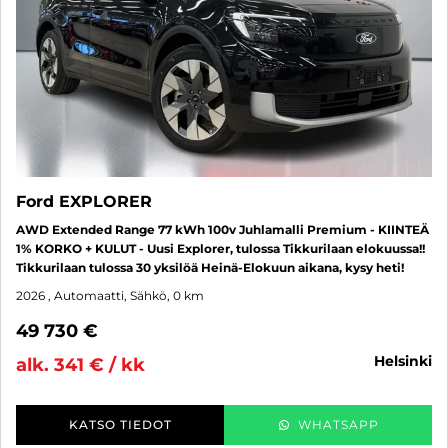
Ford EXPLORER
AWD Extended Range 77 kWh 100v Juhlamalli Premium - KIINTEÄ
1% KORKO + KULUT - Uusi Explorer, tulossa Tikkurilaan elokuussa!!
Tikkurilaan tulossa 30 yksilöä Heinä-Elokuun aikana, kysy heti!
2026
, Automaatti, Sähkö, 0 km
49 730 €
helsinki
alk. 341 € / kk
KATSO TIEDOT
WHATSAPP