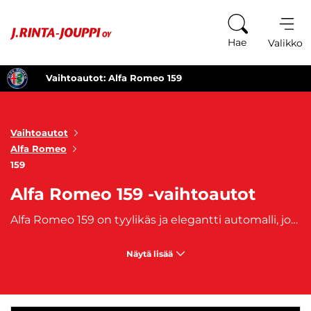
Siirry sisältöön
Hae
Valikko
Vaihtoautot: Alfa Romeo 159
Vaihtoautot
Alfa Romeo
159
Alfa Romeo 159 -vaihtoautot
Alfa Romeo 159 on tyylikäs ja elegantti automalli, joka tarjoaa urheilullista suorituskykyä ja hienostunutta muotoilua. Alfa Romeo 159 -vaihtoautot ovat houkutteleva vaihtoehto niille, jotka etsivät luotettavaa ja tyylikästä autoa. Alfa Romeo 159 yhdistää ajonautinnon ja italialaisen tyylin, ja niistä löytyy monia houkuttelevia ominaisuuksia. Tutustu Alfa Romeo 159 -vaihtoautojen valikoimaan ja löydä itsellesi sopiva vaihtoehto jo tänään!
Näytä lisää