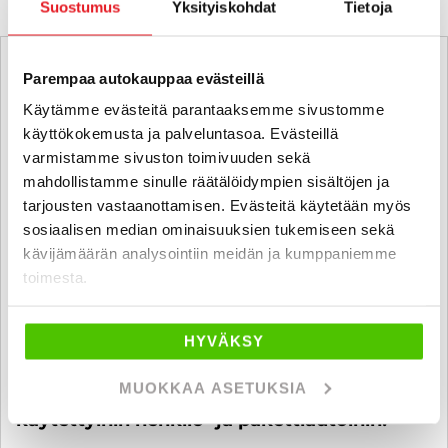
Suostumus
Yksityiskohdat
Tietoja
Parempaa autokauppaa evästeillä
Käytämme evästeitä parantaaksemme sivustomme
käyttökokemusta ja palveluntasoa. Evästeillä
varmistamme sivuston toimivuuden sekä
mahdollistamme sinulle räätälöidympien sisältöjen ja
tarjousten vastaanottamisen. Evästeitä käytetään myös
sosiaalisen median ominaisuuksien tukemiseen sekä
kävijämäärän analysointiin meidän ja kumppaniemme
toimesta.
HYVÄKSY
MUOKKAA ASETUKSIA
6 kk koroton ja kuluton maksuaika
käytettyihin henkilö- ja pakettiautoihin!