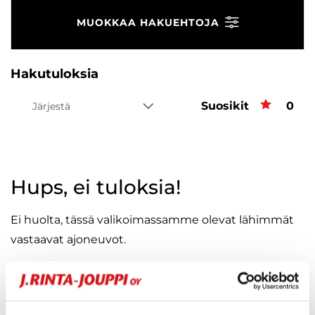
MUOKKAA HAKUEHTOJA
Hakutuloksia
Suosikit
Suos
0
Järjestä
Hups, ei tuloksia!
Ei huolta, tässä valikoimassamme olevat lähimmät
vastaavat ajoneuvot.
KATSO VASTAAVANLAISET AUTOT