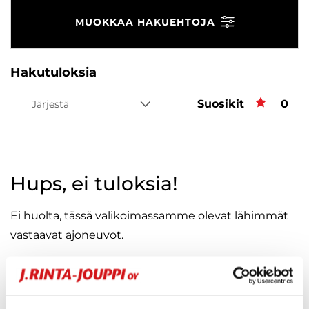
MUOKKAA HAKUEHTOJA
Hakutuloksia
Suosikit
Suos
0
Järjestä
Hups, ei tuloksia!
Ei huolta, tässä valikoimassamme olevat lähimmät
vastaavat ajoneuvot.
KATSO VASTAAVANLAISET AUTOT