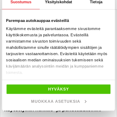
Suostumus
Yksityiskohdat
Tietoja
Parempaa autokauppaa evästeillä
Käytämme evästeitä parantaaksemme sivustomme
käyttökokemusta ja palveluntasoa. Evästeillä
varmistamme sivuston toimivuuden sekä
mahdollistamme sinulle räätälöidympien sisältöjen ja
tarjousten vastaanottamisen. Evästeitä käytetään myös
sosiaalisen median ominaisuuksien tukemiseen sekä
kävijämäärän analysointiin meidän ja kumppaniemme
toimesta.
HYVÄKSY
MUOKKAA ASETUKSIA
6 kk koroton ja kuluton maksuaika
käytettyihin henkilö- ja pakettiautoihin!