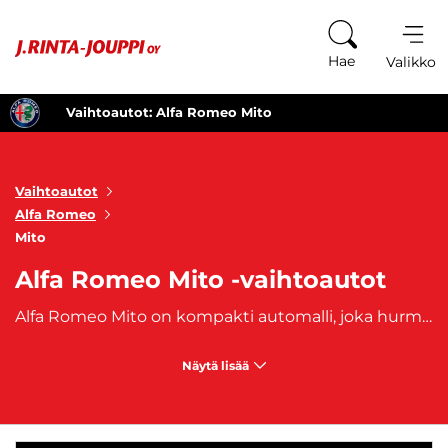
Siirry sisältöön
Hae
Valikko
Vaihtoautot: Alfa Romeo Mito
Vaihtoautot
Alfa Romeo
Mito
Alfa Romeo Mito -vaihtoautot
Alfa Romeo Mito on kompakti automalli, joka hurmaa dynaamisella muotoilullaan ja urheilullisella suorituskyvyllään. Mito-malliston vaihtoautot tarjoavat tehokasta voimaa, tarkkaa ohjausta ja jännittävää ajodynamiikkaa. Alfa Romeo Mito on suunniteltu tarjoamaan iloa ja mukavuutta jokaiselle matkalle. Sen tyylikkäästi muotoillut sisätilat tarjoavat korkealaatuiset materiaalit, ergonomisen istuinasennon ja edistykselliset teknologiaratkaisut. Alfa Romeo Mito -vaihtoautojen linjakkaat muodot, terävät yksityiskohdat ja tyylikkäät design-elementit tekevät niistä todellisia katseenvangitsijoita. Tutustu Alfa Romeo Mito -vaihtoautojen valikoimaan ja osta omasi jo tänään!
Näytä lisää