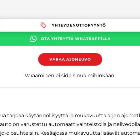
YHTEYDENOTTOPYYNTÖ
OTA YHTEYTTÄ WHATSAPPILLA
VARAA AJONEUVO
Varaaminen ei sido sinua mihinkään.
perä tarjoaa käytännöllisyyttä ja mukavuutta arjen ajoma
uto on varustettu automaattivaihteistolla ja nelivedolla,
jo-olosuhteisiin. Kesäajossa mukavuutta lisäävät automaa