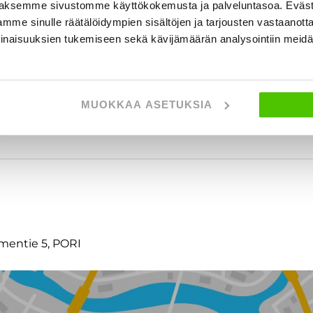
aksemme sivustomme käyttökokemusta ja palveluntasoa. Eväst
mme sinulle räätälöidympien sisältöjen ja tarjousten vastaanott
inaisuuksien tukemiseen sekä kävijämäärän analysointiin mei
MUOKKAA ASETUKSIA
t
lmentie 5, PORI