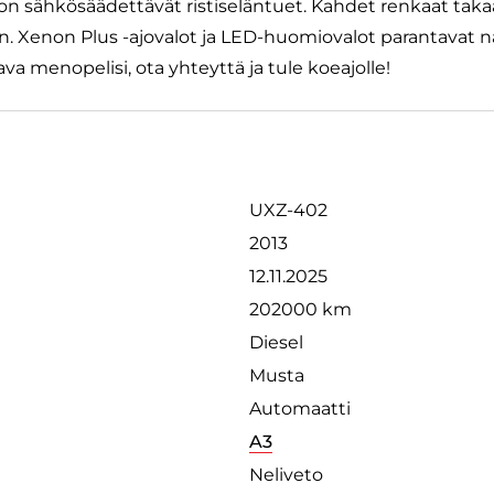
 on sähkösäädettävät ristiseläntuet. Kahdet renkaat takaa
n. Xenon Plus -ajovalot ja LED-huomiovalot parantavat n
ava menopelisi, ota yhteyttä ja tule koeajolle!
UXZ-402
2013
12.11.2025
202000 km
Diesel
Musta
Automaatti
A3
Neliveto