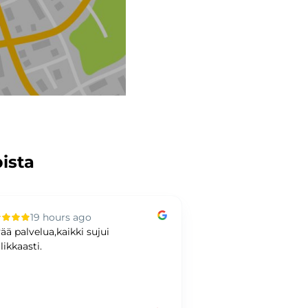
pista
19 hours ago
2 days ag
ää palvelua,kaikki sujui
Hyvää kaupankäynti
likkaasti.