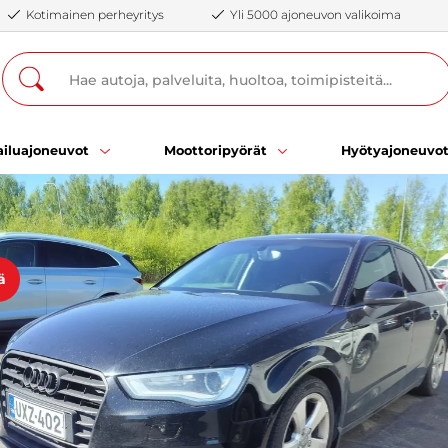
Kotimainen perheyritys
Yli 5000 ajoneuvon valikoima
iluajoneuvot
Moottoripyörät
Hyötyajoneuvo
ä