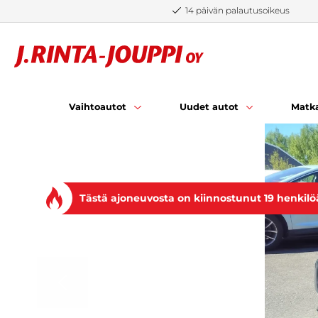
Siirry sisältöön
14 päivän palautusoikeus
Vaihtoautot
Uudet autot
Matka
Tästä ajoneuvosta on kiinnostunut 19 henkilö
EDELLINEN