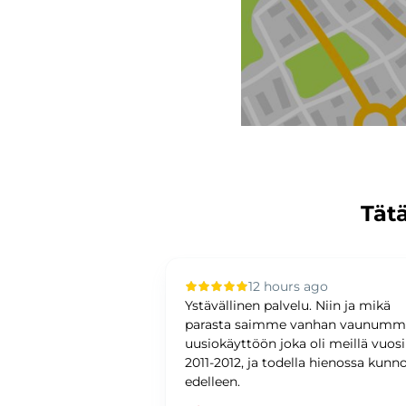
Tätä
 ago
12 hours ago
upilla oli sujuvaa ja
Ystävällinen palvelu. Niin ja mikä
ystävällinen ja
parasta saimme vanhan vaunum
antunteva. Asiat
uusiokäyttöön joka oli meillä vuos
ti ja
2011-2012, ja todella hienossa kunn
edelleen.