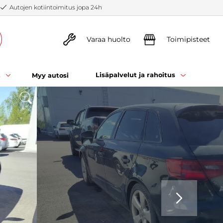
Autojen kotiintoimitus jopa 24h
Varaa huolto
Toimipisteet
t
Lisäpalvelut ja rahoitus
Myy autosi
SEURAAVA