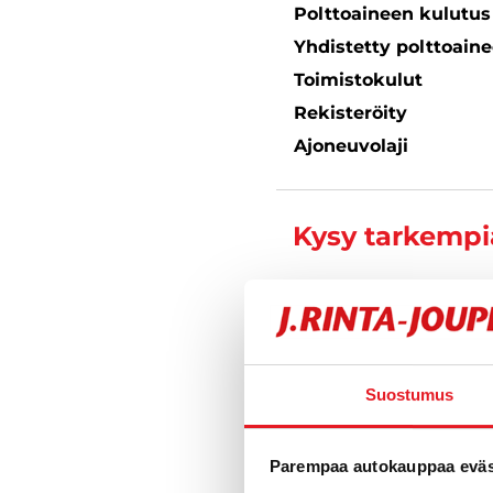
Polttoaineen kulutu
Yhdistetty polttoain
Toimistokulut
Rekisteröity
Ajoneuvolaji
Kysy tarkempia
Jan Heino
Automyyjä FI
040 711 3
Suostumus
Parempaa autokauppaa eväst