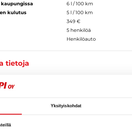
s kaupungissa
6 l / 100 km
een kulutus
5 l / 100 km
349 €
5 henkilöä
Henkilöauto
 tietoja
923
Yksityiskohdat
eillä