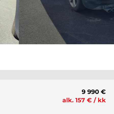
9 990 €
alk. 157 € / kk