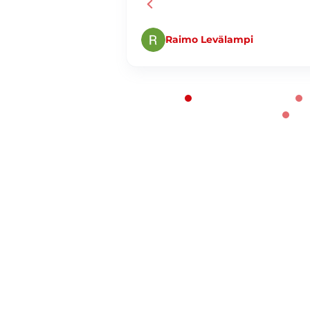
Raimo Levälampi
Page 1 of 60