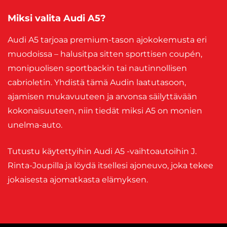
Miksi valita Audi A5?
Audi A5 tarjoaa premium-tason ajokokemusta eri
muodoissa – halusitpa sitten sporttisen coupén,
monipuolisen sportbackin tai nautinnollisen
cabrioletin. Yhdistä tämä Audin laatutasoon,
ajamisen mukavuuteen ja arvonsa säilyttävään
kokonaisuuteen, niin tiedät miksi A5 on monien
unelma-auto.
Tutustu käytettyihin Audi A5 -vaihtoautoihin J.
Rinta-Joupilla ja löydä itsellesi ajoneuvo, joka tekee
jokaisesta ajomatkasta elämyksen.