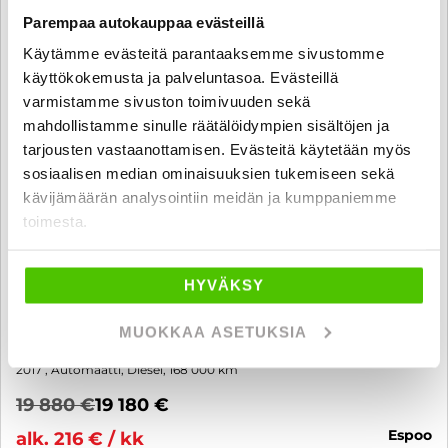
Parempaa autokauppaa evästeillä
Käytämme evästeitä parantaaksemme sivustomme
käyttökokemusta ja palveluntasoa. Evästeillä
varmistamme sivuston toimivuuden sekä
mahdollistamme sinulle räätälöidympien sisältöjen ja
tarjousten vastaanottamisen. Evästeitä käytetään myös
sosiaalisen median ominaisuuksien tukemiseen sekä
kävijämäärän analysointiin meidän ja kumppaniemme
toimesta.
Audi A5
HYVÄKSY
Sportback Business Sport Comfort Edition 2,0 TDI 140 kW quattro
S tronic - 6 kk korotonta ja kulutonta maksuaikaa! - Vetokoukku,
Webasto, LED- ajovalot, Sportpenkit, Tutkat, Vakkari, Suomi-auto -
MUOKKAA ASETUKSIA
J. autoturva
2017
, Automaatti, Diesel, 168 000 km
19 880 €
19 180 €
espoo
alk. 216 € / kk