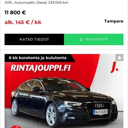
2015
, Automaatti, Diesel, 239 000 km
11 800 €
tampere
alk. 145 € / kk
KATSO TIEDOT
WHATSAPP
6 kk korotonta ja kulutonta
SUO