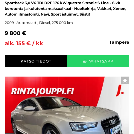
Sportback 3,0 V6 TDI DPF 176 kW quattro S tronic S Line - 6 kk
korotonta ja kulutonta maksuaikaa! - Huoltokirja, Vakkari, Xenon,
Autom ilmastointi, Navi, Sport istuimet. Siisti!
2009
, Automaatti, Diesel, 275 000 km
9 800 €
tampere
alk. 155 € / kk
KATSO TIEDOT
WHATSAPP
SUO