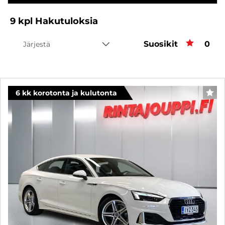
9
kpl
Hakutuloksia
Suosikit
Suos
0
Järjestä
6 kk korotonta ja kulutonta
SUO