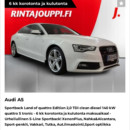
6 kk korotonta ja kulutonta
SUO
Audi A5
Sportback Land of quattro Edition 2,0 TDI clean diesel 140 kW
quattro S tronic - 6 kk korotonta ja kulutonta maksuaikaa! -
Urheilullinen S-Line Sportback! XenonPlus, Nahka&Alcantara,
Sport-penkit, Vakkari, Tutka, Aut.ilmastointi,Sport optiikka