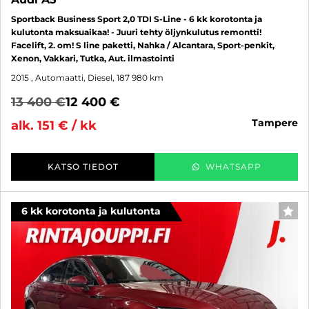
Sportback Business Sport 2,0 TDI S-Line - 6 kk korotonta ja
kulutonta maksuaikaa! - Juuri tehty öljynkulutus remontti!
Facelift, 2. om! S line paketti, Nahka / Alcantara, Sport-penkit,
Xenon, Vakkari, Tutka, Aut. ilmastointi
2015
, Automaatti, Diesel, 187 980 km
13 400 €
12 400 €
tampere
alk. 151 € / kk
KATSO TIEDOT
WHATSAPP
6 kk korotonta ja kulutonta
SUO