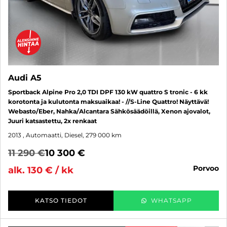
Audi A5
Sportback Alpine Pro 2,0 TDI DPF 130 kW quattro S tronic - 6 kk
korotonta ja kulutonta maksuaikaa! - //S-Line Quattro! Näyttävä!
Webasto/Eber, Nahka/Alcantara Sähkösäädöillä, Xenon ajovalot,
Juuri katsastettu, 2x renkaat
2013
, Automaatti, Diesel, 279 000 km
11 290 €
10 300 €
porvoo
alk. 130 € / kk
KATSO TIEDOT
WHATSAPP