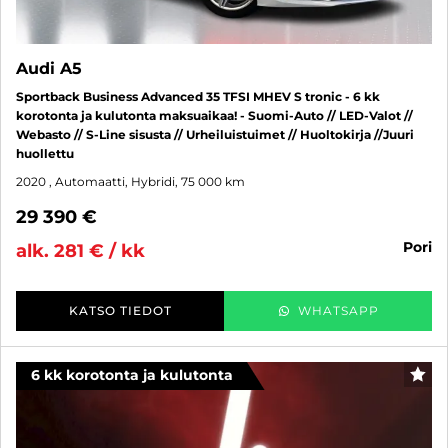
Audi A5
Sportback Business Advanced 35 TFSI MHEV S tronic - 6 kk
korotonta ja kulutonta maksuaikaa! - Suomi-Auto // LED-Valot //
Webasto // S-Line sisusta // Urheiluistuimet // Huoltokirja //Juuri
huollettu
2020
, Automaatti, Hybridi, 75 000 km
29 390 €
pori
alk. 281 € / kk
KATSO TIEDOT
WHATSAPP
6 kk korotonta ja kulutonta
SUO