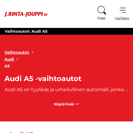
Siirry sisältöön
Hae
Valikko
Vaihtoautot: Audi A5
Vaihtoautot
Audi
A5
Audi A5 -vaihtoautot
Audi A5 on tyylikäs ja urheilullinen automalli, jonka valmistus alkoi vuonna 2007. Audi A5:ssä yhdistyy elegantti muotoilu, korkealuokkaiset sisätilat ja voimakas suorituskyky. Audi A5-mallin hienostunut ulkonäkö ja laadukas sisustus tekevät siitä erottuvat vaihtoehdon. Audi A5 -vaihtoautot tarjoavat ylellisyyttä, tyylikkyyttä ja dynaamista ajonautintoa. Tutustu Audi A5 -vaihtoautojen valikoimaan ja löydä oma Audi A5, joka hehkuu luksusta ja tarjoaa tinkimätöntä suorituskykyä jokaisella matkalla.
Näytä lisää