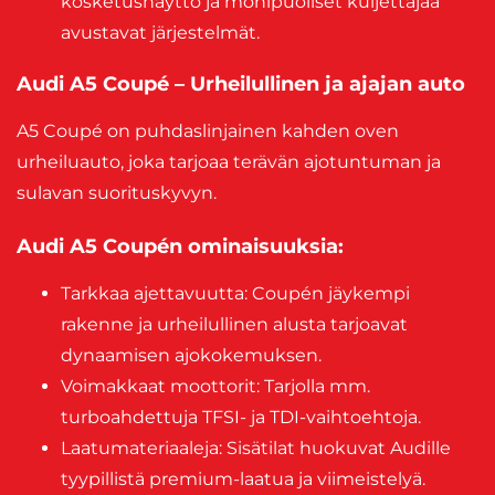
kosketusnäyttö ja monipuoliset kuljettajaa
avustavat järjestelmät.
Audi A5 Coupé – Urheilullinen ja ajajan auto
A5 Coupé on puhdaslinjainen kahden oven
urheiluauto, joka tarjoaa terävän ajotuntuman ja
sulavan suorituskyvyn.
Audi A5 Coupén ominaisuuksia:
Tarkkaa ajettavuutta: Coupén jäykempi
rakenne ja urheilullinen alusta tarjoavat
dynaamisen ajokokemuksen.
Voimakkaat moottorit: Tarjolla mm.
turboahdettuja TFSI- ja TDI-vaihtoehtoja.
Laatumateriaaleja: Sisätilat huokuvat Audille
tyypillistä premium-laatua ja viimeistelyä.