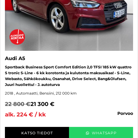
Audi A5
Sportback Business Sport Comfort Edition 2,0 TFSI 185 kW quattro
S tronic S-Line - 6 kk korotonta ja kulutonta maksuaikaa! - S-Line,
Webasto, Sähkökoukku, Osanahat, Drive Select, Bang&Olufsen,
Juuri huollettu! - J. autoturva
2018
, Automaatti, Bensiini, 212 000 km
22 800 €
21 300 €
porvoo
alk. 224 € / kk
KATSO TIEDOT
WHATSAPP