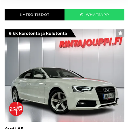
KATSO TIEDOT
WHATSAPP
6 kk korotonta ja kulutonta
SUO
Audi A5