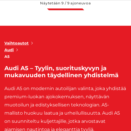
Näytetään
9
/
9
ajoneuvoa
Vaihtoautot
Audi
A5
Audi A5 – Tyylin, suorituskyvyn ja
mukavuuden täydellinen yhdistelmä
Audi A5 on modernin autoilijan valinta, joka yhdistää
premium-luokan ajokokemuksen, näyttävän
muotoilun ja edistyksellisen teknologian. A5-
mallisto huokuu laatua ja urheilullisuutta. Audi A5
on suunniteltu kuljettajille, jotka arvostavat
ajamisen nautintoa ja eleganttia tyyliä.