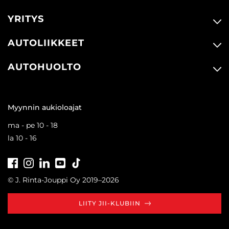
YRITYS
AUTOLIIKKEET
AUTOHUOLTO
Myynnin aukioloajat
ma - pe 10 - 18
la 10 - 16
Facebook
Instagram
LinkedIn
Youtube
Tiktok
© J. Rinta-Jouppi Oy 2019–2026
LIITY JII-KLUBIIN