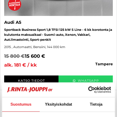
Audi A5
Sportback Business Sport 1,8 TFSI 125 kW S Line - 6 kk korotonta ja
kulutonta maksuaikaa! - Suomi-auto, Xenon, Vakkari,
Aut.ilmastointi, Sport-penkit
2015
, Automaatti, Bensiini, 144 000 km
15 800 €
15 600 €
tampere
alk. 181 € / kk
KATSO TIEDOT
WHATSAPP
6 kk korotonta ja kulutonta
SUO
Suostumus
Yksityiskohdat
Tietoja