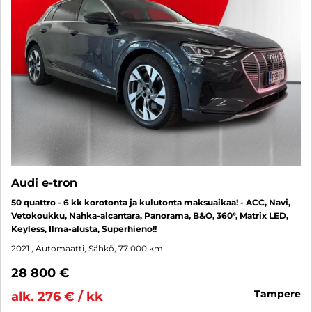
Audi e-tron
50 quattro - 6 kk korotonta ja kulutonta maksuaikaa! - ACC, Navi,
Vetokoukku, Nahka-alcantara, Panorama, B&O, 360°, Matrix LED,
Keyless, Ilma-alusta, Superhieno!!
2021
, Automaatti, Sähkö, 77 000 km
28 800 €
tampere
alk. 276 € / kk