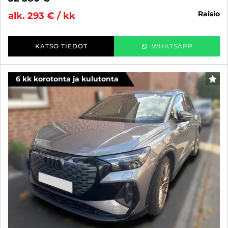
raisio
alk. 293 € / kk
KATSO TIEDOT
WHATSAPP
6 kk korotonta ja kulutonta
SUO