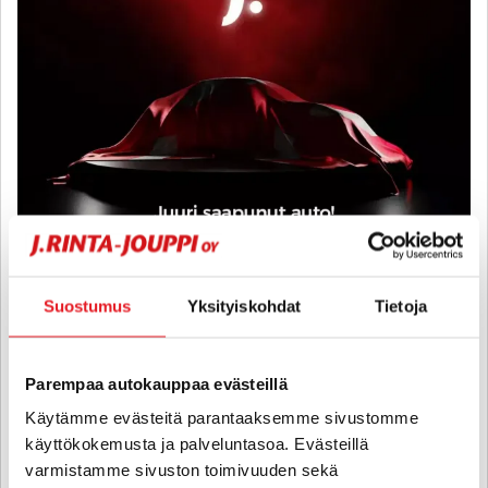
Audi Q4 e-tron
Suostumus
Yksityiskohdat
Tietoja
45 e-tron quattro - 6 kk korotonta ja kulutonta maksuaikaa! -
Tulossa! - J. autoturva
2023
, Automaatti, Sähkö, 58 000 km
Parempaa autokauppaa evästeillä
35 900 €
Käytämme evästeitä parantaaksemme sivustomme
käyttökokemusta ja palveluntasoa. Evästeillä
kuopio
alk. 320 € / kk
varmistamme sivuston toimivuuden sekä