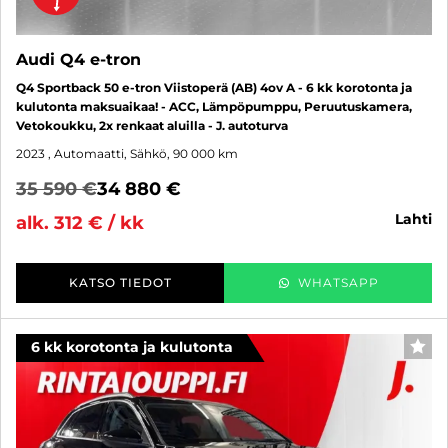
Audi Q4 e-tron
Q4 Sportback 50 e-tron Viistoperä (AB) 4ov A - 6 kk korotonta ja
kulutonta maksuaikaa! - ACC, Lämpöpumppu, Peruutuskamera,
Vetokoukku, 2x renkaat aluilla - J. autoturva
2023
, Automaatti, Sähkö, 90 000 km
35 590 €
34 880 €
lahti
alk. 312 € / kk
KATSO TIEDOT
WHATSAPP
6 kk korotonta ja kulutonta
SUO