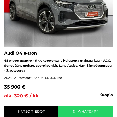
Audi Q4 e-tron
45 e-tron quattro - 6 kk korotonta ja kulutonta maksuaikaa! - ACC,
Sonos äänentoisto, sporttipenkit, Lane Assist, Navi, lämpöpumppu
- J. autoturva
2023
, Automaatti, Sähkö, 60 000 km
35 900 €
kuopio
alk. 320 € / kk
KATSO TIEDOT
WHATSAPP