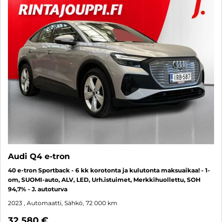
Audi Q4 e-tron
40 e-tron Sportback - 6 kk korotonta ja kulutonta maksuaikaa! - 1-
om, SUOMI-auto, ALV, LED, Urh.istuimet, Merkkihuollettu, SOH
94,7% - J. autoturva
2023
, Automaatti, Sähkö, 72 000 km
32 580 €