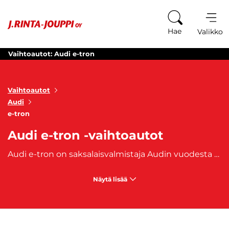
Siirry sisältöön
Hae
Valikko
Vaihtoautot: Audi e-tron
Vaihtoautot
Audi
e-tron
Audi e-tron -vaihtoautot
Audi e-tron on saksalaisvalmistaja Audin vuodesta 2018 lähtien valmistama innovatiivinen sähköautomalli, joka edustaa kestävää ja tulevaisuuteen suuntautunutta ajamista. Se on suuri ja tilava SUV-malli, joka tarjoaa urheilullista suorituskykyä ja pitkän toimintamatkan. Audi e-tron on ulkonäöltään tyylikäs ja moderni, ja auton sisätilat ovat laadukkaat ja tilavat. Audi e-tron -vaihtoautot sopivat erinomaisesti niille, jotka etsivät ympäristöystävällistä vaihtoehtoa SUV-autoille.
Näytä lisää