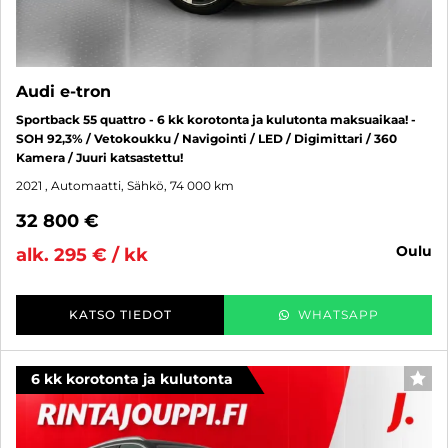
Audi e-tron
Sportback 55 quattro - 6 kk korotonta ja kulutonta maksuaikaa! -
SOH 92,3% / Vetokoukku / Navigointi / LED / Digimittari / 360
Kamera / Juuri katsastettu!
2021
, Automaatti, Sähkö, 74 000 km
32 800 €
oulu
alk. 295 € / kk
KATSO TIEDOT
WHATSAPP
6 kk korotonta ja kulutonta
SUO