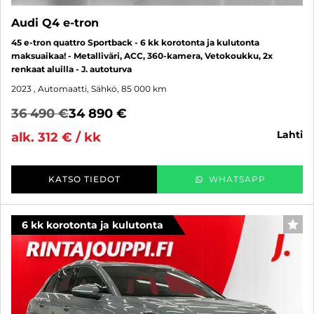
Audi Q4 e-tron
45 e-tron quattro Sportback - 6 kk korotonta ja kulutonta
maksuaikaa! - Metalliväri, ACC, 360-kamera, Vetokoukku, 2x
renkaat aluilla - J. autoturva
2023
, Automaatti, Sähkö, 85 000 km
36 490 €
34 890 €
lahti
alk. 312 € / kk
KATSO TIEDOT
WHATSAPP
6 kk korotonta ja kulutonta
SUO