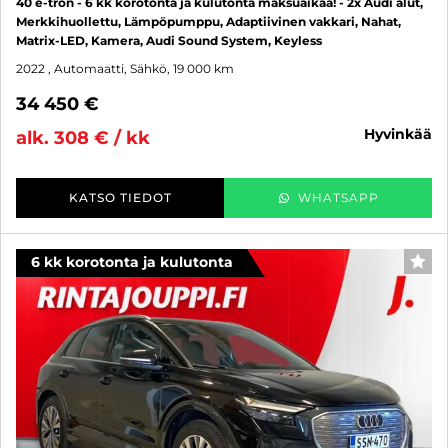
40 e-tron - 6 kk korotonta ja kulutonta maksuaikaa! - 2x Audi alut,
Merkkihuollettu, Lämpöpumppu, Adaptiivinen vakkari, Nahat,
Matrix-LED, Kamera, Audi Sound System, Keyless
2022
, Automaatti, Sähkö, 19 000 km
34 450 €
hyvinkää
alk. 308 € / kk
KATSO TIEDOT
WHATSAPP
6 kk korotonta ja kulutonta
SUO