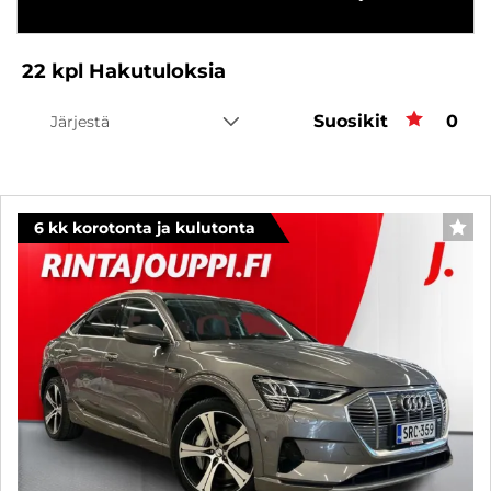
22
kpl
Hakutuloksia
Suosikit
Suos
0
Järjestä
6 kk korotonta ja kulutonta
SUO