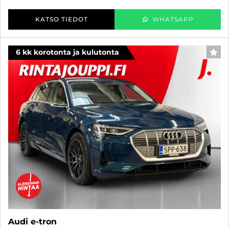
KATSO TIEDOT
WHATSAPP
6 kk korotonta ja kulutonta
SUO
Audi e-tron