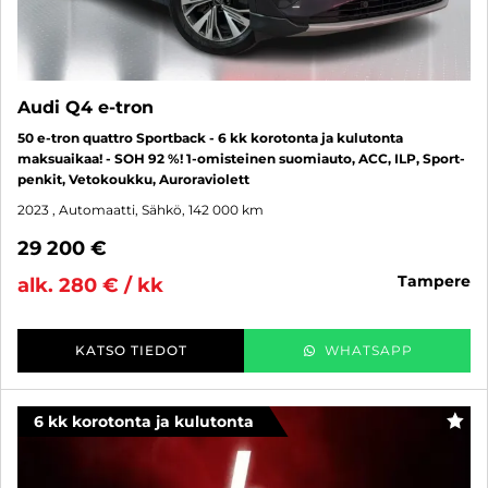
Audi Q4 e-tron
50 e-tron quattro Sportback - 6 kk korotonta ja kulutonta
maksuaikaa! - SOH 92 %! 1-omisteinen suomiauto, ACC, ILP, Sport-
penkit, Vetokoukku, Auroraviolett
2023
, Automaatti, Sähkö, 142 000 km
29 200 €
tampere
alk. 280 € / kk
KATSO TIEDOT
WHATSAPP
6 kk korotonta ja kulutonta
SUO