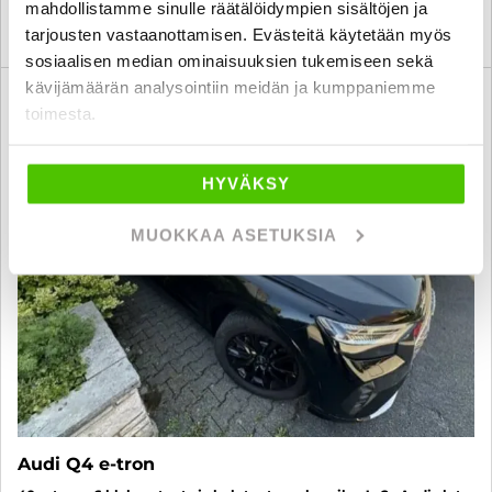
mahdollistamme sinulle räätälöidympien sisältöjen ja
KATSO TIEDOT
WHATSAPP
tarjousten vastaanottamisen. Evästeitä käytetään myös
sosiaalisen median ominaisuuksien tukemiseen sekä
kävijämäärän analysointiin meidän ja kumppaniemme
6 kk korotonta ja kulutonta
SUO
toimesta.
HYVÄKSY
MUOKKAA ASETUKSIA
Audi Q4 e-tron