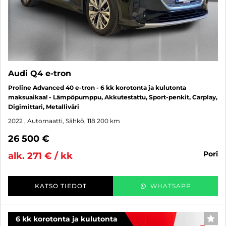
Audi Q4 e-tron
Proline Advanced 40 e-tron - 6 kk korotonta ja kulutonta
maksuaikaa! - Lämpöpumppu, Akkutestattu, Sport-penkit, Carplay,
Digimittari, Metalliväri
2022
, Automaatti, Sähkö, 118 200 km
26 500 €
pori
alk. 271 € / kk
KATSO TIEDOT
WHATSAPP
6 kk korotonta ja kulutonta
SUO