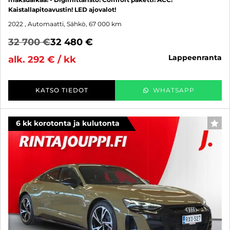
Kaistallapitoavustin! LED ajovalot!
2022
, Automaatti, Sähkö, 67 000 km
32 700 €
32 480 €
lappeenranta
alk. 292 € / kk
KATSO TIEDOT
WHATSAPP
6 kk korotonta ja kulutonta
SUO