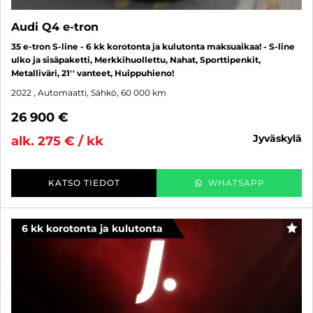
Audi Q4 e-tron
35 e-tron S-line - 6 kk korotonta ja kulutonta maksuaikaa! - S-line
ulko ja sisäpaketti, Merkkihuollettu, Nahat, Sporttipenkit,
Metalliväri, 21'' vanteet, Huippuhieno!
2022
, Automaatti, Sähkö, 60 000 km
26 900 €
jyväskylä
alk. 275 € / kk
KATSO TIEDOT
WHATSAPP
6 kk korotonta ja kulutonta
SUO