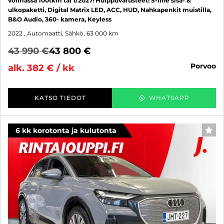
voimassa 100tkm tai 1/2027! Huippuvarusteet! S-line sisä- &
ulkopaketti, Digital Matrix LED, ACC, HUD, Nahkapenkit muistilla,
B&O Audio, 360- kamera, Keyless
2022
, Automaatti, Sähkö, 63 000 km
43 990 €
43 800 €
porvoo
alk. 382 € / kk
KATSO TIEDOT
WHATSAPP
6 kk korotonta ja kulutonta
SUO