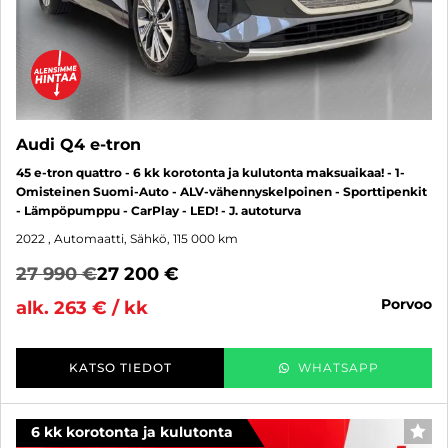
Audi Q4 e-tron
45 e-tron quattro - 6 kk korotonta ja kulutonta maksuaikaa! - 1-
Omisteinen Suomi-Auto - ALV-vähennyskelpoinen - Sporttipenkit
- Lämpöpumppu - CarPlay - LED! - J. autoturva
2022
, Automaatti, Sähkö, 115 000 km
27 990 €
27 200 €
porvoo
alk. 263 € / kk
KATSO TIEDOT
WHATSAPP
6 kk korotonta ja kulutonta
SUO