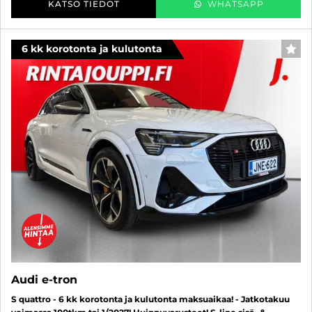
KATSO TIEDOT
WHATSAPP
6 kk korotonta ja kulutonta
SUO
Audi e-tron
S quattro - 6 kk korotonta ja kulutonta maksuaikaa! - Jatkotakuu