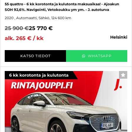
55 quattro - 6 kk korotonta ja kulutonta maksuaikaa! - Ajoakun
SOH 92,6%. Navigointi, Vetokoukku ym ym. - J. autoturva
2020
, Automaatti, Sähkö, 124 600 km
25 900 €
25 770 €
helsinki
alk. 265 € / kk
KATSO TIEDOT
WHATSAPP
6 kk korotonta ja kulutonta
SUO