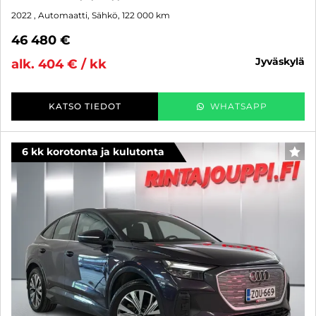
2022
, Automaatti, Sähkö, 122 000 km
46 480 €
jyväskylä
alk. 404 € / kk
KATSO TIEDOT
WHATSAPP
6 kk korotonta ja kulutonta
SUO