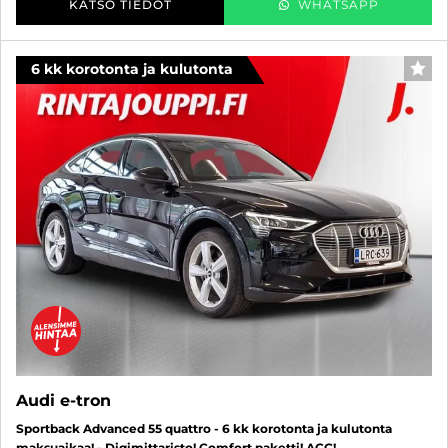
KATSO TIEDOT
WHATSAPP
6 kk korotonta ja kulutonta
SUO
Audi e-tron
Sportback Advanced 55 quattro - 6 kk korotonta ja kulutonta
maksuaikaa! - Digimittaristo! Comfort paketti! ACC!