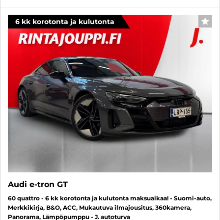
6 kk korotonta ja kulutonta
SUO
Audi e-tron GT
60 quattro - 6 kk korotonta ja kulutonta maksuaikaa! - Suomi-auto,
Merkkikirja, B&O, ACC, Mukautuva ilmajousitus, 360kamera,
Panorama, Lämpöpumppu - J. autoturva