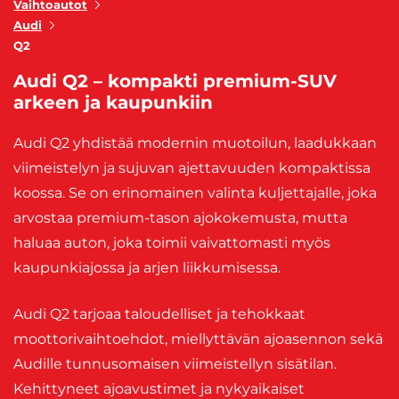
Vaihtoautot
Audi
Q2
Audi Q2 – kompakti premium-SUV
arkeen ja kaupunkiin
Audi Q2 yhdistää modernin muotoilun, laadukkaan
viimeistelyn ja sujuvan ajettavuuden kompaktissa
koossa. Se on erinomainen valinta kuljettajalle, joka
arvostaa premium-tason ajokokemusta, mutta
haluaa auton, joka toimii vaivattomasti myös
kaupunkiajossa ja arjen liikkumisessa.
Audi Q2 tarjoaa taloudelliset ja tehokkaat
moottorivaihtoehdot, miellyttävän ajoasennon sekä
Audille tunnusomaisen viimeistellyn sisätilan.
Kehittyneet ajoavustimet ja nykyaikaiset