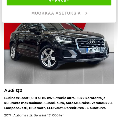
HYVÄKSY
6 kk korotonta ja kulutonta
SUO
MUOKKAA ASETUKSIA
Audi Q2
Business Sport 1,0 TFSI 85 kW S tronic ultra - 6 kk korotonta ja
kulutonta maksuaikaa! - Suomi-auto, AutoAc, Cruise, Vetokoukku,
Lämpöpaketti, Bluetooth, LED valot, Parkkitutka - J. autoturva
2017
, Automaatti, Bensiini, 131 000 km