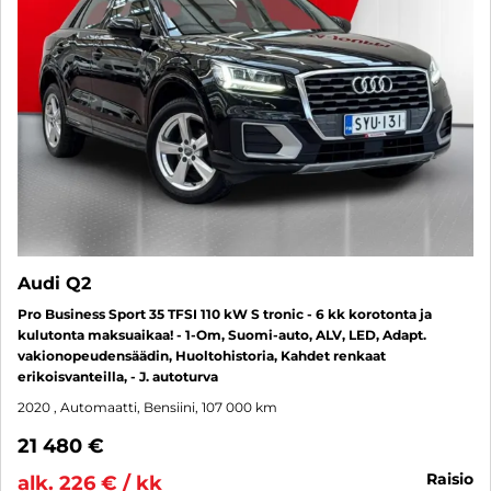
Audi Q2
Pro Business Sport 35 TFSI 110 kW S tronic - 6 kk korotonta ja
kulutonta maksuaikaa! - 1-Om, Suomi-auto, ALV, LED, Adapt.
vakionopeudensäädin, Huoltohistoria, Kahdet renkaat
erikoisvanteilla, - J. autoturva
2020
, Automaatti, Bensiini, 107 000 km
21 480 €
raisio
alk. 226 € / kk