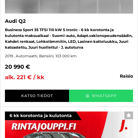
Audi Q2
Business Sport 35 TFSI 110 kW S tronic - 6 kk korotonta ja
kulutonta maksuaikaa! - Suomi-auto, Adapt.vakionopeudensäädin,
Kahdet renkaat, Lohkolämmitin, LED, Lasinen kattoluukku, Juuri
katsastettu, Juuri huollettu! - J. autoturva
2019
, Automaatti, Bensiini, 103 000 km
20 990 €
raisio
alk. 221 € / kk
KATSO TIEDOT
WHATSAPP
6 kk korotonta ja kulutonta
SUO