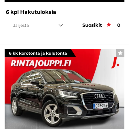
6
kpl
Hakutuloksia
Suosikit
Suos
0
Järjestä
6 kk korotonta ja kulutonta
SUO