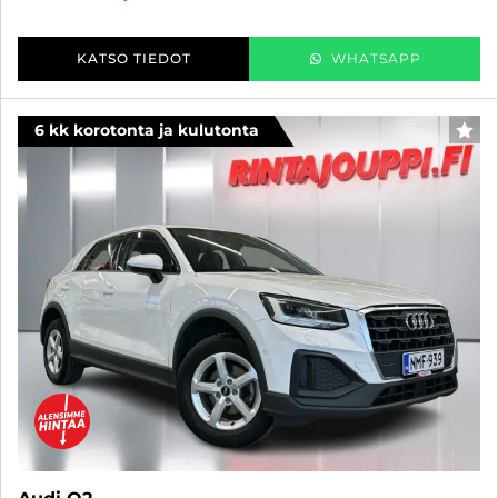
KATSO TIEDOT
WHATSAPP
6 kk korotonta ja kulutonta
SUO