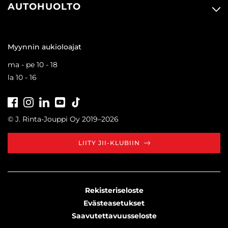
AUTOHUOLTO
Myynnin aukioloajat
ma - pe 10 - 18
la 10 - 16
Facebook
Instagram
LinkedIn
Youtube
Tiktok
© J. Rinta-Jouppi Oy 2019–2026
LIITY JII-KLUBIIN
Rekisteriseloste
Evästeasetukset
Saavutettavuusseloste