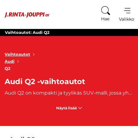
Siirry sisältöön
Hae
Valikko
Vaihtoautot: Audi Q2
Vaihtoautot
Audi
Q2
Audi Q2 -vaihtoautot
Audi Q2 on kompakti ja tyylikäs SUV-malli, jossa yhdistyvät sporttinen muotoilu, innovatiivinen teknologia ja kompakti koko. Sen valmistus alkoi vuonna 2016. Audi Q2 -vaihtoautot sopivat niin kaupunkiseikkailuihin kuin pidemmille matkoille. Audi Q2 -vaihtoautot ovat ihanteellinen valinta niille, jotka etsivät kätevää ja urheilullista SUV-mallia. Tutustu Audi Q2 -vaihtoautojen valikoimaan ja löydä sinulle sopiva Q2-maasturi täynnä tyyliä, käytännöllisyyttä ja ajonautintoa.
Näytä lisää