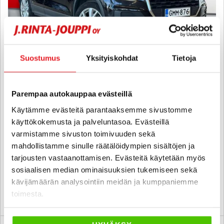
Suostumus
Yksityiskohdat
Tietoja
Audi Q2
Parempaa autokauppaa evästeillä
Business 1,0 TFSI 85 kW S tronic ultra - 6 kk korotonta ja kulutonta
Käytämme evästeitä parantaaksemme sivustomme
maksuaikaa! - SUOMIAUTO, LOHKO, VAKKARI, KAMERA, TUTKAT,
LED!!
käyttökokemusta ja palveluntasoa. Evästeillä
varmistamme sivuston toimivuuden sekä
2017
, Automaatti, Bensiini, 163 000 km
mahdollistamme sinulle räätälöidympien sisältöjen ja
14 200 €
tarjousten vastaanottamisen. Evästeitä käytetään myös
seinäjoki
alk. 168 € / kk
sosiaalisen median ominaisuuksien tukemiseen sekä
kävijämäärän analysointiin meidän ja kumppaniemme
toimesta.
KATSO TIEDOT
WHATSAPP