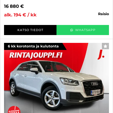
16 880 €
raisio
alk. 194 € / kk
KATSO TIEDOT
WHATSAPP
6 kk korotonta ja kulutonta
SUO