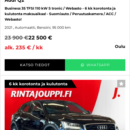
Audi Q2
Business 35 TFSI 110 kW S tronic / Webasto - 6 kk korotonta ja
kulutonta maksuaikaa! - Suomiauto / Peruutuskamera / ACC /
Webasto!
2021
, Automaatti, Bensiini, 95 000 km
23 900 €
22 500 €
oulu
alk. 235 € / kk
KATSO TIEDOT
WHATSAPP
6 kk korotonta ja kulutonta
SUO