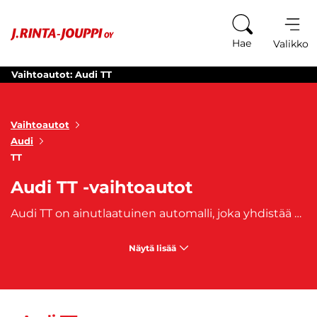
Siirry sisältöön
Hae
Valikko
Vaihtoautot: Audi TT
Vaihtoautot
Audi
TT
Audi TT -vaihtoautot
Audi TT on ainutlaatuinen automalli, joka yhdistää upean designin, urheilullisen suorituskyvyn ja ensiluokkaisen ajonautinnon. TT-malliston vaihtoautot tarjoavat vauhdikasta ajokokemusta ja huippuluokan teknologiaa. Audi TT -vaihtoautojen sulavalinjainen ja aerodynaaminen muotoilu herättää huomiota ja henkii urheilullista eleganssia. Lisäksi niiden virtaviivainen siluetti ja aggressiiviset yksityiskohdat tekevät vaikutuksen jokaiselle katseelle. Valitse Audi TT -vaihtoauto ja löydä itsesi uudenlaisen ajokokemuksen ääreltä. Tutustu valikoimaan ja osta omasi jo tänään!
Näytä lisää