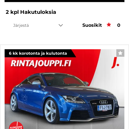
2
kpl
Hakutuloksia
Suosikit
Suos
0
Järjestä
6 kk korotonta ja kulutonta
SUO