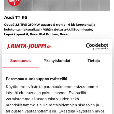
Audi TT RS
Coupé 2,5 TFSI 250 kW quattro S tronic - 6 kk korotonta ja
kulutonta maksuaikaa! - Vähän ajettu tykki! Suomi-auto,
Lepakkopenkit, Bose, Flat Bottom, Bose
2013
, Automaatti, Bensiini, 83 000 km
33 130 €
31 260 €
tampere
alk. 283 € / kk
Suostumus
Yksityiskohdat
Tietoja
KATSO TIEDOT
WHATSAPP
Parempaa autokauppaa evästeillä
Käytämme evästeitä parantaaksemme sivustomme
6 kk korotonta ja kulutonta
SUO
käyttökokemusta ja palveluntasoa. Evästeillä
varmistamme sivuston toimivuuden sekä
mahdollistamme sinulle räätälöidympien sisältöjen ja
tarjousten vastaanottamisen. Evästeitä käytetään myös