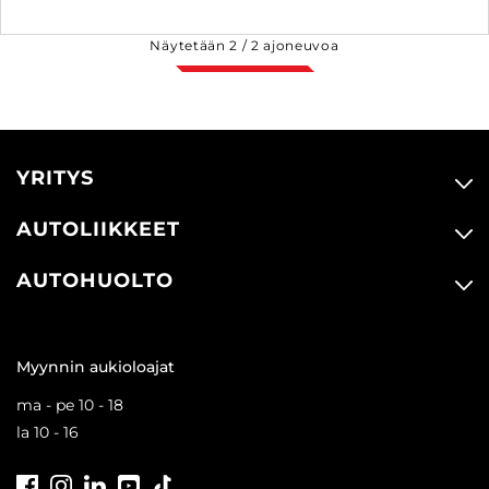
Näytetään
2
/
2
ajoneuvoa
YRITYS
AUTOLIIKKEET
AUTOHUOLTO
Myynnin aukioloajat
ma - pe 10 - 18
la 10 - 16
Facebook
Instagram
LinkedIn
Youtube
Tiktok