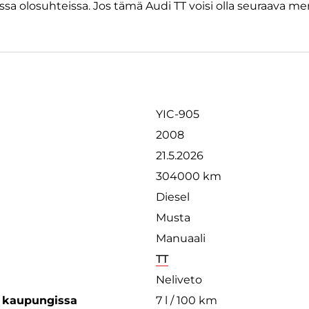
ssa olosuhteissa. Jos tämä Audi TT voisi olla seuraava men
YIC-905
2008
21.5.2026
304000 km
Diesel
Musta
Manuaali
TT
Neliveto
s kaupungissa
7 l / 100 km