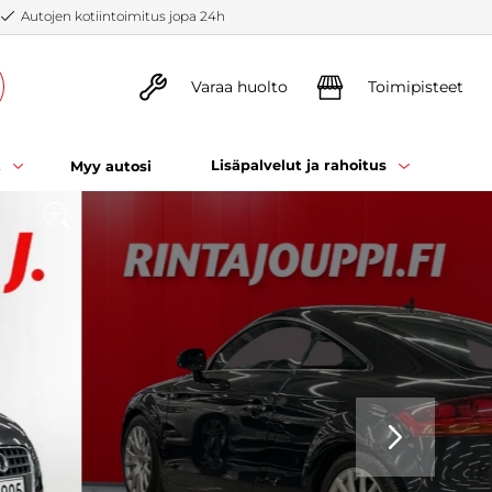
Autojen kotiintoimitus jopa 24h
Varaa huolto
Toimipisteet
t
Lisäpalvelut ja rahoitus
Myy autosi
SEURAAVA