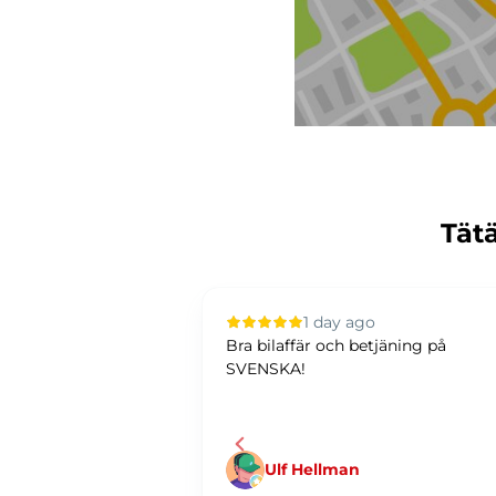
Tätä
 ago
1 day ago
elut. Tarjotaan
Bra bilaffär och betjäning på
ttä jne. Hoidetaan
SVENSKA!
.
Ulf Hellman