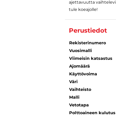
ajettavuutta vaihtelevi
tule koeajolle!
Perustiedot
Rekisterinumero
Vuosimalli
Viimeisin katsastus
Ajomäärä
Käyttövoima
Väri
Vaihteisto
Malli
Vetotapa
Polttoaineen kulutu