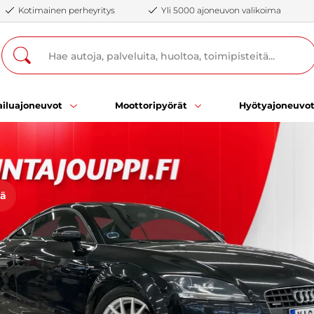
Kotimainen perheyritys
Yli 5000 ajoneuvon valikoima
iluajoneuvot
Moottoripyörät
Hyötyajoneuvo
öä