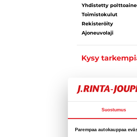
Yhdistetty polttoain
Toimistokulut
Rekisteröity
Ajoneuvolaji
Kysy tarkempia
Jesse Män
Automyyjä FI 
040 711 6
Suostumus
Parempaa autokauppaa eväst