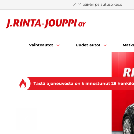
Siirry sisältöön
14 päivän palautusoikeus
Vaihtoautot
Uudet autot
Matka
Tästä ajoneuvosta on kiinnostunut 28 henkil
EDELLINEN