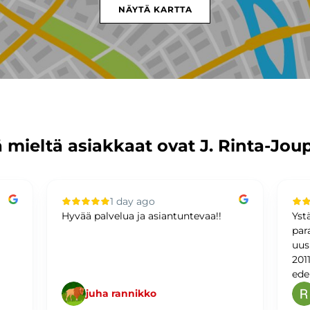
NÄYTÄ KARTTA
 mieltä asiakkaat ovat J. Rinta-Jou
1 day ago
Hyvää palvelua ja asiantuntevaa!!
Yst
par
uus
201
ede
juha rannikko