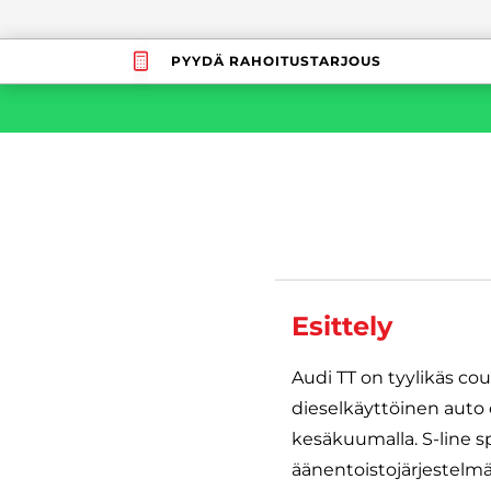
PYYDÄ RAHOITUSTARJOUS
Esittely
Audi TT on tyylikäs co
dieselkäyttöinen auto o
kesäkuumalla. S-line sp
äänentoistojärjestelm