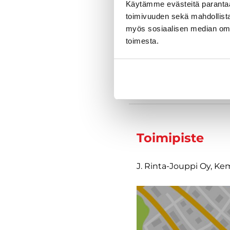
Käytämme evästeitä paranta
toimivuuden sekä mahdollista
myös sosiaalisen median om
Varustelu
toimesta.
Tekniset tiedo
Toimipiste
J. Rinta-Jouppi Oy, K