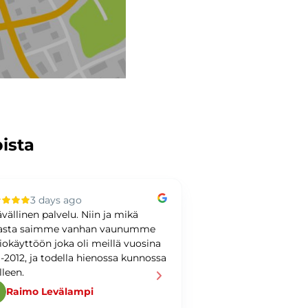
pista
3 days ago
3 days ag
ävällinen palvelu. Niin ja mikä
Kiitoksia kaupoista! 
asta saimme vanhan vaunumme
loistavasta palvelus
iokäyttöön joka oli meillä vuosina
Pylkkäselle! Suosit
1-2012, ja todella hienossa kunnossa
asiointia täällä!
lleen.
Raimo Levälampi
Ahmed Nader