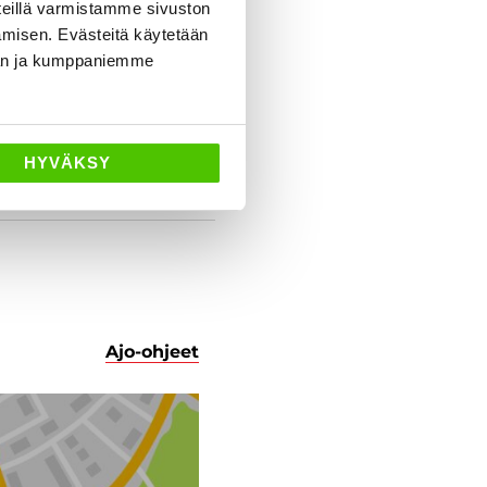
eillä varmistamme sivuston
amisen. Evästeitä käytetään
dän ja kumppaniemme
HYVÄKSY
Ajo-ohjeet