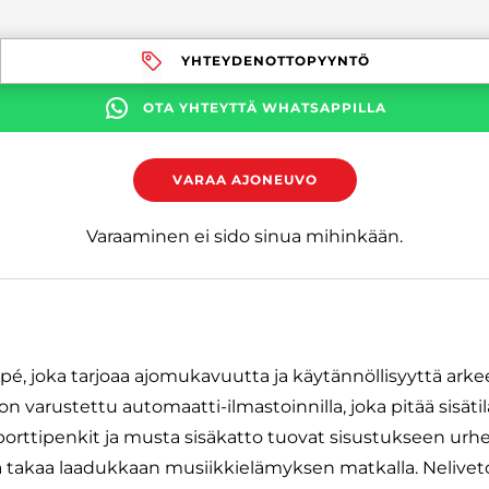
YHTEYDENOTTOPYYNTÖ
OTA YHTEYTTÄ WHATSAPPILLA
VARAA AJONEUVO
Varaaminen ei sido sinua mihinkään.
upé, joka tarjoaa ajomukavuutta ja käytännöllisyyttä ark
n varustettu automaatti-ilmastoinnilla, joka pitää sisätila
orttipenkit ja musta sisäkatto tuovat sisustukseen urheil
ä takaa laadukkaan musiikkielämyksen matkalla. Nelivet