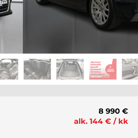
8 990 €
alk. 144 € / kk