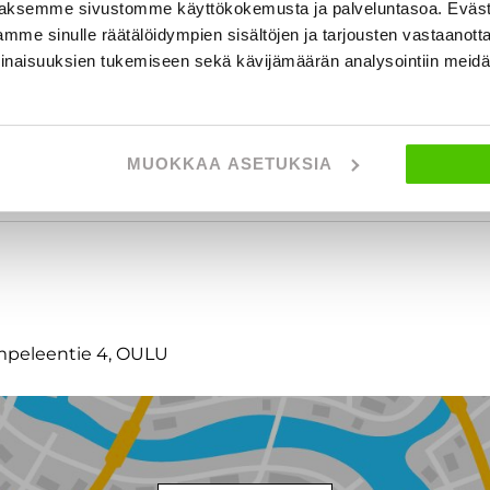
aksemme sivustomme käyttökokemusta ja palveluntasoa. Eväst
mme sinulle räätälöidympien sisältöjen ja tarjousten vastaanott
inaisuuksien tukemiseen sekä kävijämäärän analysointiin mei
MUOKKAA ASETUKSIA
t
empeleentie 4, OULU