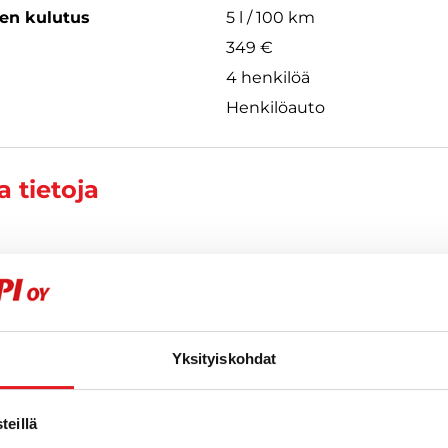
een kulutus
5 l / 100 km
349 €
4 henkilöä
Henkilöauto
 tietoja
tylä
| EN
180
Yksityiskohdat
eillä