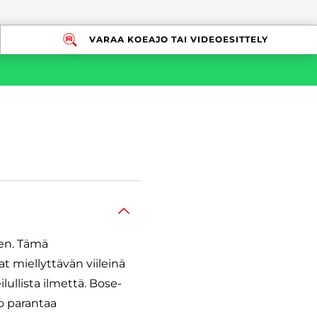
VARAA KOEAJO TAI VIDEOESITTELY
een. Tämä
t miellyttävän viileinä
ullista ilmettä. Bose-
o parantaa