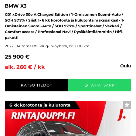
BMW X3
G01 xDrive 30e A Charged Edition / 1-Omisteinen Suomi-Auto /
SOH 97.7% / Siisti! - 6 kk korotonta ja kulutonta maksuaikaa! - 1-
Omisteinen Suomi-Auto / SOH 97.7% / Sporttinahat / Vakkari /
Comfort access / Professional Navi / Pysäköintilämmitin / Hifi-
paketti
2022
, Automaatti, Plug-in-hybridi, 175 000 km
25 900 €
oulu
alk. 266 € / kk
KATSO TIEDOT
WHATSAPP
6 kk korotonta ja kulutonta
SUO