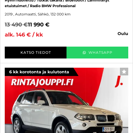
Hyvin huollettu / Tutkat takana / Bluetooth / Lämmitetyt
etuistuimet / Radio BMW Professional
2019
, Automaatti, Sähkö, 132 000 km
13 490 €
11 990 €
oulu
alk. 146 € / kk
KATSO TIEDOT
WHATSAPP
6 kk korotonta ja kulutonta
SUO