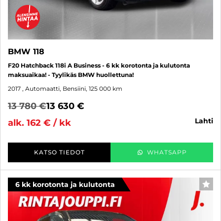
BMW 118
F20 Hatchback 118i A Business - 6 kk korotonta ja kulutonta
maksuaikaa! - Tyylikäs BMW huollettuna!
2017
, Automaatti, Bensiini, 125 000 km
13 780 €
13 630 €
lahti
alk. 162 € / kk
KATSO TIEDOT
WHATSAPP
6 kk korotonta ja kulutonta
SUO