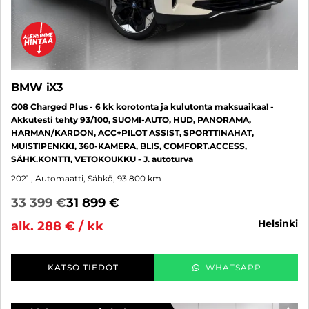
BMW iX3
G08 Charged Plus - 6 kk korotonta ja kulutonta maksuaikaa! -
Akkutesti tehty 93/100, SUOMI-AUTO, HUD, PANORAMA,
HARMAN/KARDON, ACC+PILOT ASSIST, SPORTTINAHAT,
MUISTIPENKKI, 360-KAMERA, BLIS, COMFORT.ACCESS,
SÄHK.KONTTI, VETOKOUKKU - J. autoturva
2021
, Automaatti, Sähkö, 93 800 km
33 399 €
31 899 €
helsinki
alk. 288 € / kk
KATSO TIEDOT
WHATSAPP