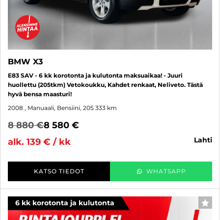
BMW X3
E83 SAV - 6 kk korotonta ja kulutonta maksuaikaa! - Juuri
huollettu (205tkm) Vetokoukku, Kahdet renkaat, Neliveto. Tästä
hyvä bensa maasturi!
2008
, Manuaali, Bensiini, 205 333 km
8 880 €
8 580 €
lahti
alk. 139 € / kk
KATSO TIEDOT
WHATSAPP
6 kk korotonta ja kulutonta
SUO