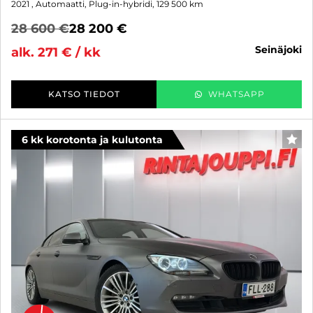
2021
, Automaatti, Plug-in-hybridi, 129 500 km
28 600 €
28 200 €
seinäjoki
alk. 271 € / kk
KATSO TIEDOT
WHATSAPP
6 kk korotonta ja kulutonta
SUO