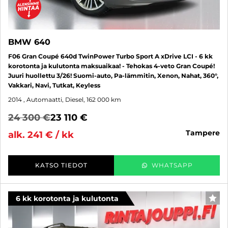
BMW 640
F06 Gran Coupé 640d TwinPower Turbo Sport A xDrive LCI - 6 kk
korotonta ja kulutonta maksuaikaa! - Tehokas 4-veto Gran Coupé!
Juuri huollettu 3/26! Suomi-auto, Pa-lämmitin, Xenon, Nahat, 360°,
Vakkari, Navi, Tutkat, Keyless
2014
, Automaatti, Diesel, 162 000 km
24 300 €
23 110 €
tampere
alk. 241 € / kk
KATSO TIEDOT
WHATSAPP
6 kk korotonta ja kulutonta
SUO