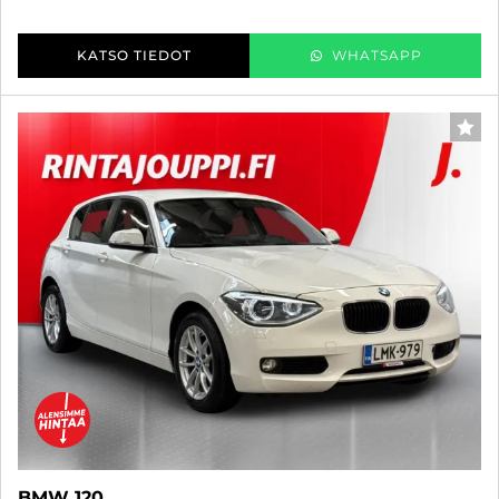
KATSO TIEDOT
WHATSAPP
SUO
BMW 120