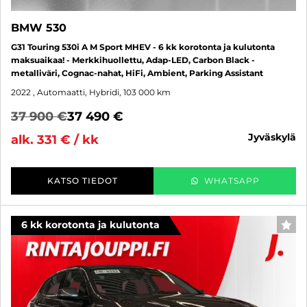
BMW 530
G31 Touring 530i A M Sport MHEV - 6 kk korotonta ja kulutonta
maksuaikaa! - Merkkihuollettu, Adap-LED, Carbon Black -
metalliväri, Cognac-nahat, HiFi, Ambient, Parking Assistant
2022
, Automaatti, Hybridi, 103 000 km
37 900 €
37 490 €
jyväskylä
alk. 331 € / kk
KATSO TIEDOT
WHATSAPP
6 kk korotonta ja kulutonta
SUO