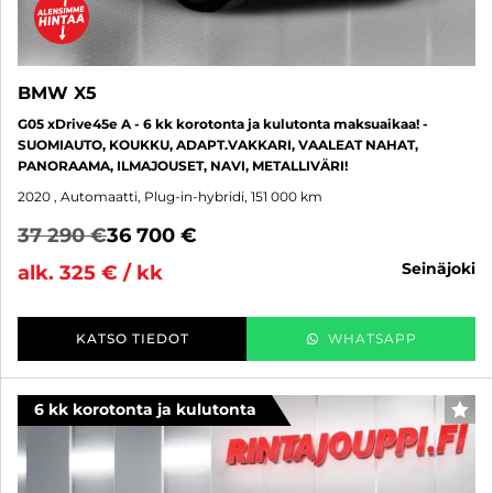
BMW X5
G05 xDrive45e A - 6 kk korotonta ja kulutonta maksuaikaa! -
SUOMIAUTO, KOUKKU, ADAPT.VAKKARI, VAALEAT NAHAT,
PANORAAMA, ILMAJOUSET, NAVI, METALLIVÄRI!
2020
, Automaatti, Plug-in-hybridi, 151 000 km
37 290 €
36 700 €
seinäjoki
alk. 325 € / kk
KATSO TIEDOT
WHATSAPP
6 kk korotonta ja kulutonta
SUO