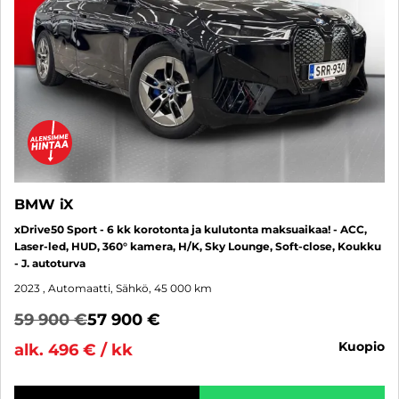
BMW iX
xDrive50 Sport - 6 kk korotonta ja kulutonta maksuaikaa! - ACC,
Laser-led, HUD, 360° kamera, H/K, Sky Lounge, Soft-close, Koukku
- J. autoturva
2023
, Automaatti, Sähkö, 45 000 km
59 900 €
57 900 €
kuopio
alk. 496 € / kk