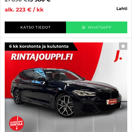
lahti
alk. 223 € / kk
KATSO TIEDOT
WHATSAPP
6 kk korotonta ja kulutonta
SUO