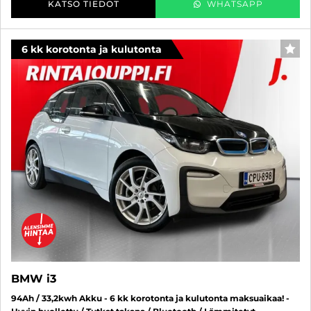
KATSO TIEDOT
WHATSAPP
6 kk korotonta ja kulutonta
SUO
BMW i3
94Ah / 33,2kwh Akku - 6 kk korotonta ja kulutonta maksuaikaa! -