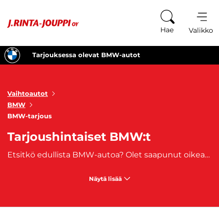
Siirry sisältöön
Hae
Valikko
Tarjouksessa olevat BMW-autot
Vaihtoautot
BMW
BMW-tarjous
Tarjoushintaiset BMW:t
Etsitkö edullista BMW-autoa? Olet saapunut oikeaan paikkaan, sillä täältä niitä löytyy. Tutustu tarjoushintaisiin BMW-malleihin ja tee unelmiesi autolöytö. Olipa sinulla mielessäsi urheilullinen coupé, tilava farmari tai kompakti kaupunkiauto, löydät varmasti sopivan vaihtoehdon tarjouksessa olevien BMW-autojen joukosta. Älä missaa tätä tilaisuutta, vaan hanki laadukas BMW-auto edulliseen hintaan, ennen kuin muut ehtivät. Suosituimpia BMW-malleja ovat
Näytä lisää