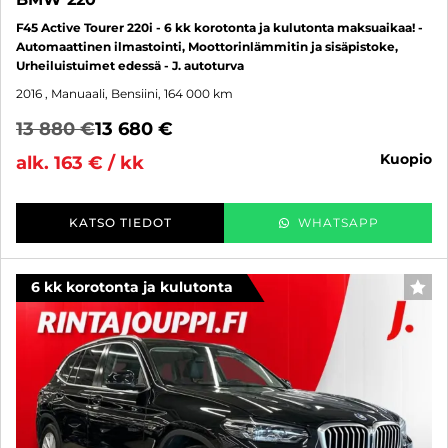
F45 Active Tourer 220i - 6 kk korotonta ja kulutonta maksuaikaa! -
Automaattinen ilmastointi, Moottorinlämmitin ja sisäpistoke,
Urheiluistuimet edessä - J. autoturva
2016
, Manuaali, Bensiini, 164 000 km
13 880 €
13 680 €
kuopio
alk. 163 € / kk
KATSO TIEDOT
WHATSAPP
6 kk korotonta ja kulutonta
SUO