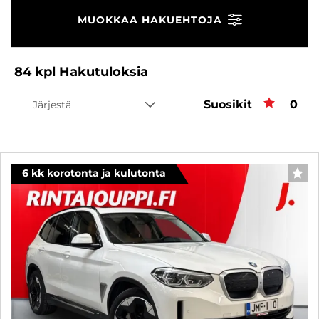
MUOKKAA HAKUEHTOJA
84
kpl
Hakutuloksia
Suosikit
Suos
0
Järjestä
6 kk korotonta ja kulutonta
SUO