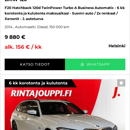
F20 Hatchback 120d TwinPower Turbo A Business Automatic - 6 kk
korotonta ja kulutonta maksuaikaa! - Suomi-auto / 2x renkaat /
Xenonit - J. autoturva
2014
, Automaatti, Diesel, 150 000 km
9 880 €
helsinki
alk. 156 € / kk
KATSO TIEDOT
WHATSAPP
6 kk korotonta ja kulutonta
SUO