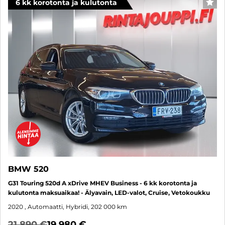
6 kk korotonta ja kulutonta
SUO
BMW 520
G31 Touring 520d A xDrive MHEV Business - 6 kk korotonta ja
kulutonta maksuaikaa! - Älyavain, LED-valot, Cruise, Vetokoukku
2020
, Automaatti, Hybridi, 202 000 km
21 890 €
19 980 €