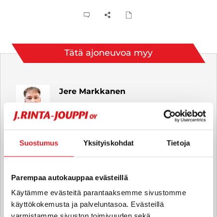
Tätä ajoneuvoa myy
Jere Markkanen
Automyyjä FI
jere.markkanen
@rintajouppi.fi
Suostumus
Yksityiskohdat
Tietoja
040 711 3920
Parempaa autokauppaa evästeillä
Alex Hintsa
Käytämme evästeitä parantaaksemme sivustomme
Automyyjä FI
käyttökokemusta ja palveluntasoa. Evästeillä
alex.hintsa
@rintajouppi.fi
varmistamme sivuston toimivuuden sekä