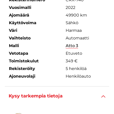
Vuosimalli
2022
Ajomäärä
49900 km
Käyttövoima
Sähkö
Väri
Harmaa
Vaihteisto
Automaatti
Malli
Atto 3
Vetotapa
Etuveto
Toimistokulut
349 €
Rekisteröity
5 henkilöä
Ajoneuvolaji
Henkilöauto
Kysy tarkempia tietoja