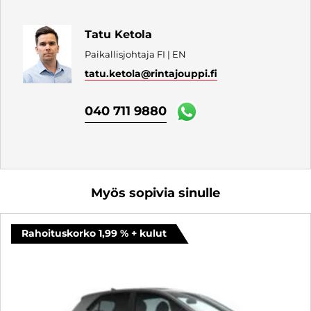
Tatu Ketola
Paikallisjohtaja FI | EN
tatu.ketola
@rintajouppi.fi
040 711 9880
Myös sopivia sinulle
Rahoituskorko 1,99 % + kulut