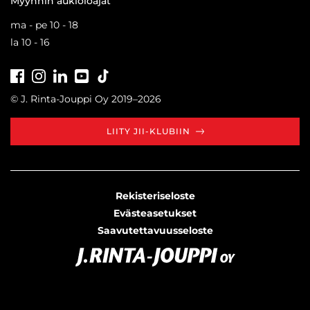
Myynnin aukioloajat
ma - pe 10 - 18
la 10 - 16
Facebook
Instagram
LinkedIn
Youtube
Tiktok
© J. Rinta-Jouppi Oy 2019–2026
LIITY JII-KLUBIIN
Rekisteriseloste
Evästeasetukset
Saavutettavuusseloste