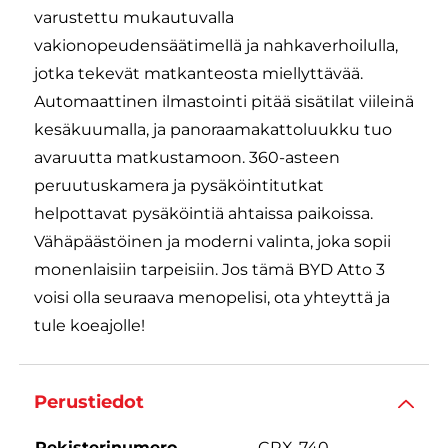
varustettu mukautuvalla
vakionopeudensäätimellä ja nahkaverhoilulla,
jotka tekevät matkanteosta miellyttävää.
Automaattinen ilmastointi pitää sisätilat viileinä
kesäkuumalla, ja panoraamakattoluukku tuo
avaruutta matkustamoon. 360-asteen
peruutuskamera ja pysäköintitutkat
helpottavat pysäköintiä ahtaissa paikoissa.
Vähäpäästöinen ja moderni valinta, joka sopii
monenlaisiin tarpeisiin. Jos tämä BYD Atto 3
voisi olla seuraava menopelisi, ota yhteyttä ja
tule koeajolle!
Perustiedot
Rekisterinumero
CRX-740