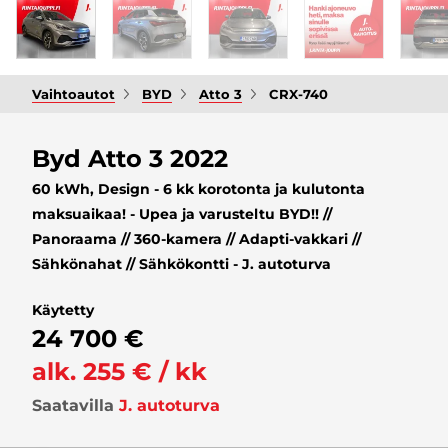
Vaihtoautot
BYD
Atto 3
CRX-740
Byd Atto 3 2022
60 kWh, Design - 6 kk korotonta ja kulutonta
maksuaikaa! - Upea ja varusteltu BYD!! //
Panoraama // 360-kamera // Adapti-vakkari //
Sähkönahat // Sähkökontti - J. autoturva
Käytetty
24 700 €
alk. 255 € / kk
Saatavilla
J. autoturva