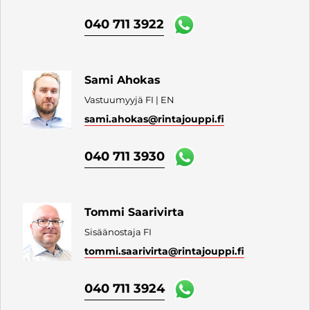
040 711 3922
Sami Ahokas
Vastuumyyjä FI | EN
sami.ahokas
@rintajouppi.fi
040 711 3930
Tommi Saarivirta
Sisäänostaja FI
tommi.saarivirta
@rintajouppi.fi
040 711 3924