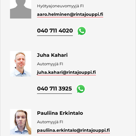
Hyötyajoneuvomyyjä FI
aaro.helminen
@rintajouppi.fi
040 711 4020
Juha Kahari
Automyyjä FI
juha.kahari
@rintajouppi.fi
040 711 3925
Pauliina Erkintalo
Automyyjä FI
pauliina.erkintalo
@rintajouppi.fi