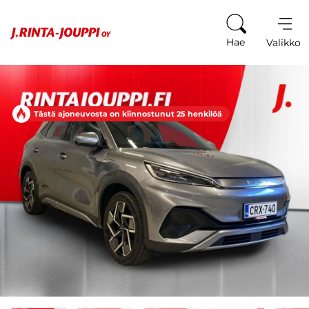
Siirry sisältöön
Hae
Valikko
Tästä ajoneuvosta on kiinnostunut 25 henkilöä