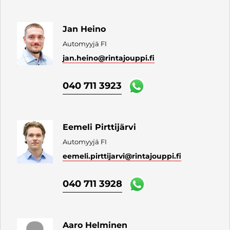
Jan Heino
Automyyjä FI
jan.heino
@rintajouppi.fi
040 711 3923
Eemeli Pirttijärvi
Automyyjä FI
eemeli.pirttijarvi
@rintajouppi.fi
040 711 3928
Aaro Helminen