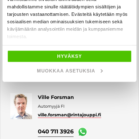
mahdollistamme sinulle räätälöidympien sisältöjen ja
040 711 3933
tarjousten vastaanottamisen. Evästeitä käytetään myös
sosiaalisen median ominaisuuksien tukemiseen sekä
kävijämäärän analysointiin meidän ja kumppaniemme
toimesta.
Patrik Kuusisto
Automyyjä FI | EN
patrik.kuusisto
@rintajouppi.fi
HYVÄKSY
MUOKKAA ASETUKSIA
040 711 3932
Ville Forsman
Automyyjä FI
ville.forsman
@rintajouppi.fi
040 711 3926