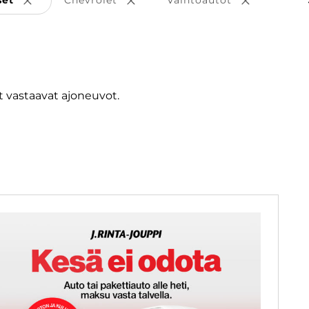
set
Chevrolet
Vaihtoautot
Poista valinta
Poista valinta
Poista vali
 vastaavat ajoneuvot.