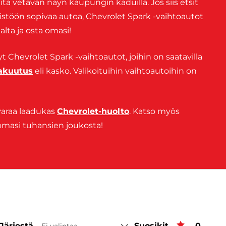
itä vetävän näyn kaupungin kaduilla. Jos siis etsit
stöön sopivaa autoa, Chevrolet Spark -vaihtoautot
alta ja osta omasi!
yt Chevrolet Spark -vaihtoautot, joihin on saatavilla
vakuutus
eli kasko. Valikoituihin vaihtoautoihin on
varaa laadukas
Chevrolet-huolto
. Katso myös
omasi tuhansien joukosta!
Järjestä
Suosikit
Suosiki
0