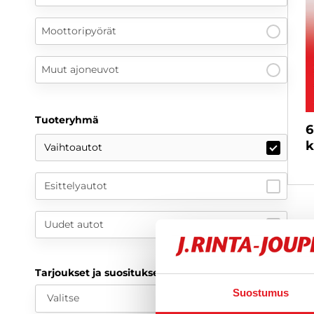
Moottoripyörät
Muut ajoneuvot
Tuoteryhmä
6
k
Vaihtoautot
Esittelyautot
Uudet autot
Tarjoukset ja suositukset
Suostumus
Valitse