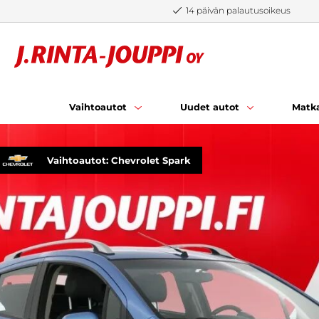
Siirry sisältöön
14 päivän palautusoikeus
Vaihtoautot
Uudet autot
Matka
Vaihtoautot: Chevrolet Spark