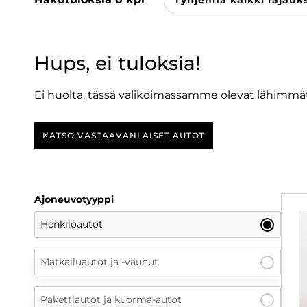
Tyhjennä kaikki rajauk
Hups, ei tuloksia!
Ei huolta, tässä valikoimassamme olevat lähimmät
KATSO VASTAAVANLAISET AUTOT
Ajoneuvotyyppi
Henkilöautot
Matkailuautot ja -vaunut
Pakettiautot ja kuorma-autot