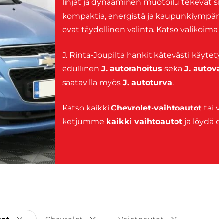
linjat ja dynaaminen muotoilu tekevät si
kompaktia, energistä ja kaupunkiympäri
ovat täydellinen valinta. Katso valikoima 
J. Rinta-Joupilta hankit kätevästi käytet
edullinen
J. autorahoitus
sekä
J. auto
saatavilla myös
J. autoturva
.
Katso kaikki
Chevrolet-vaihtoautot
tai 
ketjumme
kaikki vaihtoautot
ja löydä 