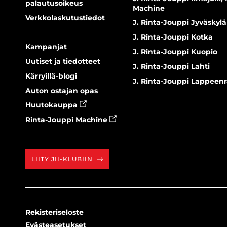
palautusoikeus
Machine
Verkkolaskutustiedot
J. Rinta-Jouppi Jyväskylä
J. Rinta-Jouppi Kotka
Kampanjat
J. Rinta-Jouppi Kuopio
Uutiset ja tiedotteet
J. Rinta-Jouppi Lahti
Kärryillä-blogi
J. Rinta-Jouppi Lappeen
Auton ostajan opas
Huutokauppa
Rinta-Jouppi Machine
LIITY JII-KLUBIIN
Rekisteriseloste
Evästeasetukset