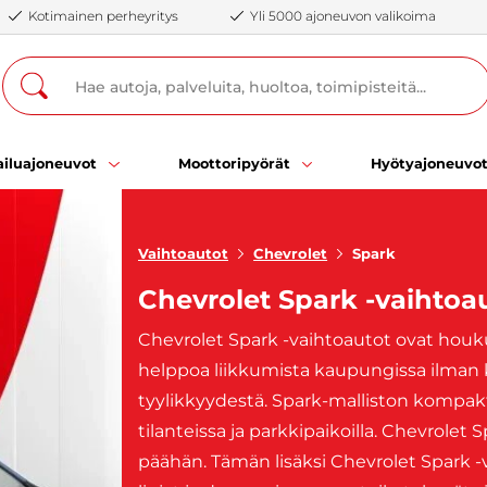
Kotimainen perheyritys
Yli 5000 ajoneuvon valikoima
iluajoneuvot
Moottoripyörät
Hyötyajoneuvo
Vaihtoautot
Chevrolet
Spark
Chevrolet Spark -vaihtoa
Chevrolet Spark -vaihtoautot ovat houkut
helppoa liikkumista kaupungissa ilma
tyylikkyydestä. Spark-malliston kompakt
tilanteissa ja parkkipaikoilla. Chevrole
päähän. Tämän lisäksi Chevrolet Spark -