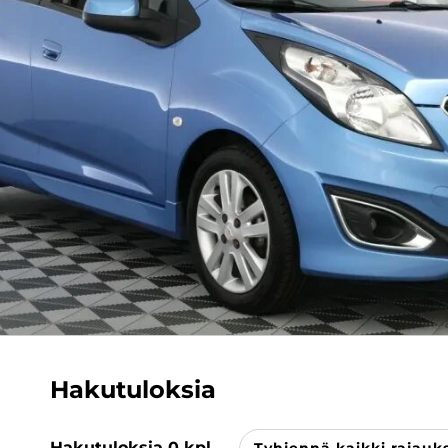
Hakutuloksia
Hakutuloksia
0
kpl