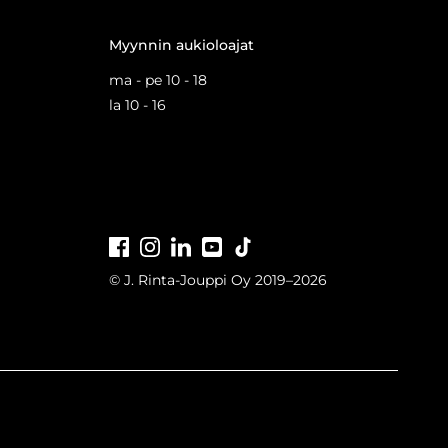
Myynnin aukioloajat
ma - pe 10 - 18
la 10 - 16
Facebook
Instagram
LinkedIn
Youtube
Tiktok
© J. Rinta-Jouppi Oy 2019–2026