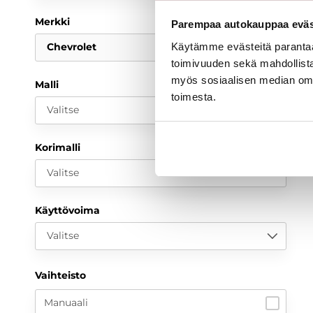
Merkki
Parempaa autokauppaa eväst
Käytämme evästeitä paranta
Chevrolet
toimivuuden sekä mahdollista
myös sosiaalisen median om
Malli
toimesta.
Valitse
Korimalli
Valitse
Käyttövoima
Valitse
Vaihteisto
Manuaali