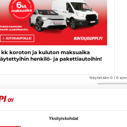
 kk koroton ja kuluton maksuaika
äytettyihin henkilö- ja pakettiautoihin!
Näytetään
0
/
0
ajo
Yksityiskohdat