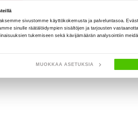
eillä
aksemme sivustomme käyttökokemusta ja palveluntasoa. Eväst
mme sinulle räätälöidympien sisältöjen ja tarjousten vastaanott
inaisuuksien tukemiseen sekä kävijämäärän analysointiin mei
MUOKKAA ASETUKSIA