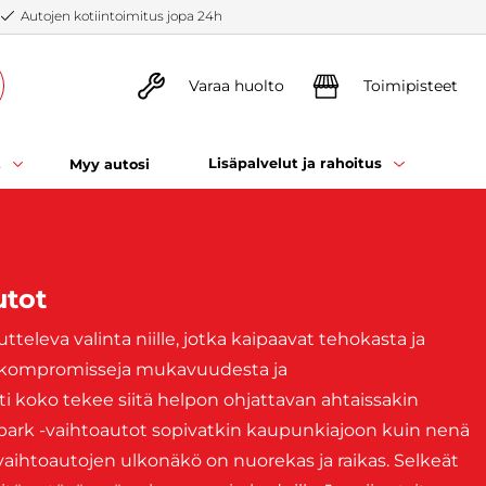
Autojen kotiintoimitus jopa 24h
Varaa huolto
Toimipisteet
t
Lisäpalvelut ja rahoitus
Myy autosi
utot
televa valinta niille, jotka kaipaavat tehokasta ja
n kompromisseja mukavuudesta ja
i koko tekee siitä helpon ohjattavan ahtaissakin
t Spark -vaihtoautot sopivatkin kaupunkiajoon kuin nenä
vaihtoautojen ulkonäkö on nuorekas ja raikas. Selkeät