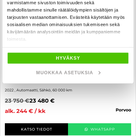
varmistamme sivuston toimivuuden sekä
mahdollistamme sinulle räätälöidympien sisältöjen ja
tarjousten vastaanottamisen. Evästeitä käytetään myös
sosiaalisen median ominaisuuksien tukemiseen sekä
kävijämäärän analysointiin meidän ja kumppaniemme
toimesta.
Cupra Born
HYVÄKSY
150 kW 58 kWh - 6 kk korotonta ja kulutonta maksuaikaa! -
Adaptiivinen vakionopeudensäädin, Pysäköintitutkat eteen ja
MUOKKAA ASETUKSIA
taakse, LED, Apple CarPlay / Android Auto, Urheiluistuimet - J.
autoturva
2022
, Automaatti, Sähkö, 60 000 km
23 750 €
23 480 €
porvoo
alk. 244 € / kk
KATSO TIEDOT
WHATSAPP