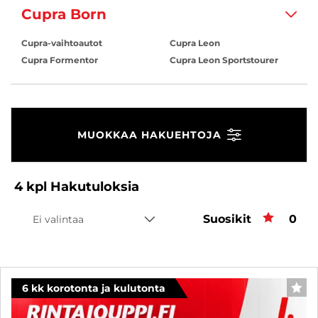
Cupra Born
Cupra-vaihtoautot
Cupra Leon
Cupra Formentor
Cupra Leon Sportstourer
MUOKKAA HAKUEHTOJA
4
kpl
Hakutuloksia
Suosikit
Suos
0
Ei valintaa
6 kk korotonta ja kulutonta
SUO