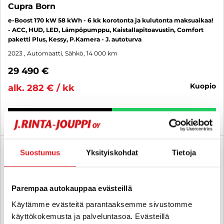
Cupra Born
e-Boost 170 kW 58 kWh - 6 kk korotonta ja kulutonta maksuaikaa!
- ACC, HUD, LED, Lämpöpumppu, Kaistallapitoavustin, Comfort
paketti Plus, Kessy, P.Kamera - J. autoturva
2023
, Automaatti, Sähkö, 14 000 km
29 490 €
kuopio
alk. 282 € / kk
KATSO TIEDOT
WHATSAPP
6 kk korotonta ja kulutonta
Suostumus
Yksityiskohdat
Tietoja
SUO
Parempaa autokauppaa evästeillä
Käytämme evästeitä parantaaksemme sivustomme
käyttökokemusta ja palveluntasoa. Evästeillä