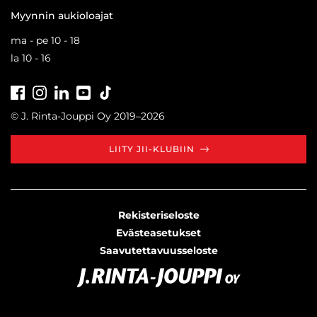
Myynnin aukioloajat
ma - pe 10 - 18
la 10 - 16
Facebook
Instagram
LinkedIn
Youtube
Tiktok
© J. Rinta-Jouppi Oy 2019–2026
LIITY JII-KLUBIIN
Rekisteriseloste
Evästeasetukset
Saavutettavuusseloste