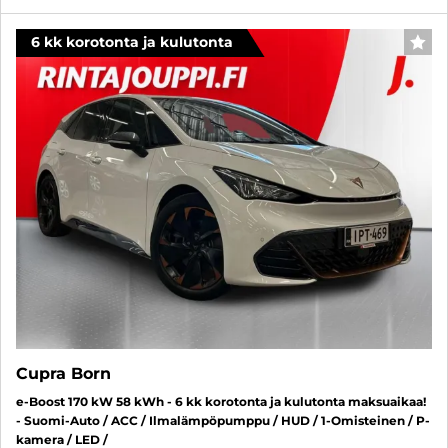
6 kk korotonta ja kulutonta
SUO
Cupra Born
e-Boost 170 kW 58 kWh - 6 kk korotonta ja kulutonta maksuaikaa!
- Suomi-Auto / ACC / Ilmalämpöpumppu / HUD / 1-Omisteinen / P-
kamera / LED /