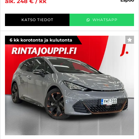
espoo
alk. 248 € / kk
KATSO TIEDOT
WHATSAPP
6 kk korotonta ja kulutonta
SUO