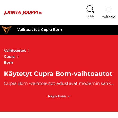
Siirry sisältöön
Hae
Valikko
Vaihtoautot: Cupra Born
Vaihtoautot
Cupra
Born
Käytetyt Cupra Born-vaihtoautot
Cupra Born -vaihtoautot edustavat modernin sähköautoilun ja urheilullisen ajokokemuksen täydellistä yhdistelmää. Cupra Born on Cupra-brändin ensimmäinen täyssähköauto, joka tarjoaa vaikuttavaa suorituskykyä, ympäristöystävällisyyttä ja tyylikästä muotoilua. Tämä kompaktin kokoinen täyssähköauto on suunniteltu kuljettajille, jotka arvostavat innovatiivista teknologiaa, dynaamista ajotuntumaa ja ajomukavuutta yhdistettynä puhtaaseen ja tehokkaaseen sähköiseen voimanlähteeseen. Cupra Born -vaihtoautot tarjoavat tehokkaan sähkömoottorin ja vaikuttavan toimintamatkan, joka tekee siitä erinomaisen valinnan kaupunki- ja maantieajoon. Bornin sähköinen voimanlähde tarjoaa välitöntä vääntöä, mikä tekee ajokokemuksesta dynaamisen ja nautinnollisen. Lisäksi Bornin alhainen energiankulutus ja ympäristöystävällisyys tekevät siitä taloudellisen ja ekologisen valinnan. Sähköautoilun etuja ovat myös hiljaisuus ja alhaiset käyttökustannukset.
Näytä lisää