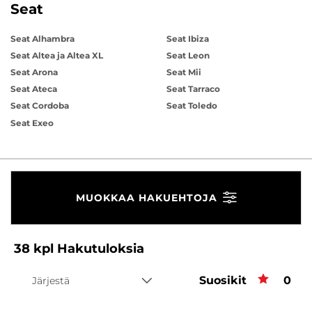
Seat
Seat Alhambra
Seat Ibiza
Seat Altea ja Altea XL
Seat Leon
Seat Arona
Seat Mii
Seat Ateca
Seat Tarraco
Seat Cordoba
Seat Toledo
Seat Exeo
MUOKKAA HAKUEHTOJA
38
kpl
Hakutuloksia
Suosikit
Suos
0
Järjestä