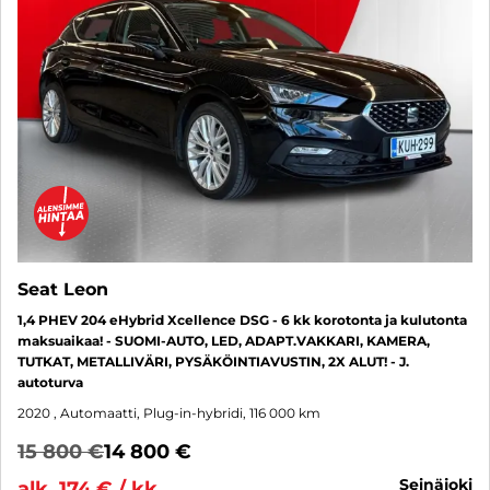
Seat Leon
1,4 PHEV 204 eHybrid Xcellence DSG - 6 kk korotonta ja kulutonta
maksuaikaa! - SUOMI-AUTO, LED, ADAPT.VAKKARI, KAMERA,
TUTKAT, METALLIVÄRI, PYSÄKÖINTIAVUSTIN, 2X ALUT! - J.
autoturva
2020
, Automaatti, Plug-in-hybridi, 116 000 km
15 800 €
14 800 €
seinäjoki
alk. 174 € / kk