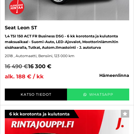
Seat Leon ST
1,4 TSI 150 ACT FR Business DSG - 6 kk korotonta ja kulutonta
maksuaikaa! - Suomi-Auto, LED-Ajovalot, Moottorinlämmitin
sisähaaralla, Tutkat, Autom.Ilmastointi - J. autoturva
2018
, Automaatti, Bensiini, 123 000 km
16 490 €
16 300 €
hämeenlinna
alk. 188 € / kk
KATSO TIEDOT
WHATSAPP
6 kk korotonta ja kulutonta
SUO