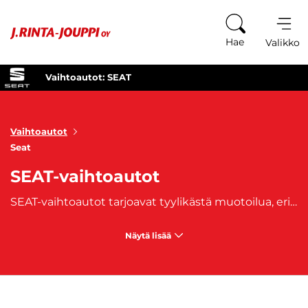
Siirry sisältöön
Hae
Valikko
Vaihtoautot: SEAT
Vaihtoautot
Seat
SEAT-vaihtoautot
SEAT-vaihtoautot tarjoavat tyylikästä muotoilua, erinomaista ajomukavuutta ja luotettavuutta edulliseen hintaan. Tämä espanjalainen automerkki tunnetaan nuorekkaasta ja dynaamisesta ilmeestään sekä urheilullisesta ajotuntumasta. SEATin mallistosta löytyy vaihtoehtoja erilaisiin tarpeisiin, aina pienistä kaupunkiautoista, kuten
Näytä lisää