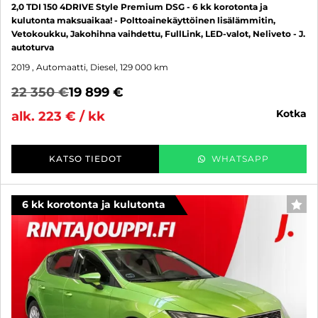
2,0 TDI 150 4DRIVE Style Premium DSG - 6 kk korotonta ja
kulutonta maksuaikaa! - Polttoainekäyttöinen lisälämmitin,
Vetokoukku, Jakohihna vaihdettu, FullLink, LED-valot, Neliveto - J.
autoturva
2019
, Automaatti, Diesel, 129 000 km
22 350 €
19 899 €
kotka
alk. 223 € / kk
KATSO TIEDOT
WHATSAPP
6 kk korotonta ja kulutonta
SUO