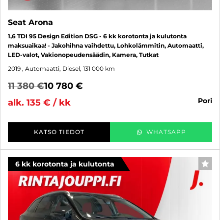
Seat Arona
1,6 TDI 95 Design Edition DSG - 6 kk korotonta ja kulutonta
maksuaikaa! - Jakohihna vaihdettu, Lohkolämmitin, Automaatti,
LED-valot, Vakionopeudensäädin, Kamera, Tutkat
2019
, Automaatti, Diesel, 131 000 km
11 380 €
10 780 €
pori
alk. 135 € / kk
KATSO TIEDOT
WHATSAPP
6 kk korotonta ja kulutonta
SUO