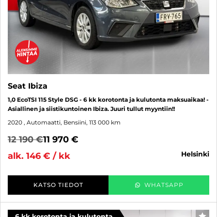
Seat Ibiza
1,0 EcoTSI 115 Style DSG - 6 kk korotonta ja kulutonta maksuaikaa! -
Asiallinen ja siistikuntoinen Ibiza. Juuri tullut myyntiin!!
2020
, Automaatti, Bensiini, 113 000 km
12 190 €
11 970 €
helsinki
alk. 146 € / kk
KATSO TIEDOT
WHATSAPP
6 kk korotonta ja kulutonta