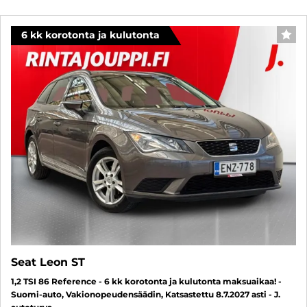
6 kk korotonta ja kulutonta
SUO
Seat Leon ST
1,2 TSI 86 Reference - 6 kk korotonta ja kulutonta maksuaikaa! -
Suomi-auto, Vakionopeudensäädin, Katsastettu 8.7.2027 asti - J.