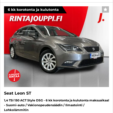
6 kk korotonta ja kulutonta
SUO
Seat Leon ST
1,4 TSI 150 ACT Style DSG - 6 kk korotonta ja kulutonta maksuaikaa!
- Suomi-auto / Vakionopeudensäädin / Ilmastointi /
Lohkolämmitin