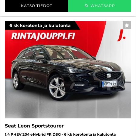
KATSO TIEDOT
WHATSAPP
6 kk korotonta ja kulutonta
SUO
Seat Leon Sportstourer
1,4 PHEV 204 eHybrid FR DSG - 6 kk korotonta ja kulutonta