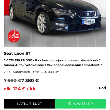
Seat Leon ST
2,0 TDI 150 FR DSG - 6 kk korotonta ja kulutonta maksuaikaa! - *
Suomi-Auto / Vetokoukku / Vakionopeudensäädin / Ilmastointi *
2014
, Automaatti, Diesel, 250 000 km
7 980 €
7 380 €
pori
alk. 124 € / kk
KATSO TIEDOT
WHATSAPP