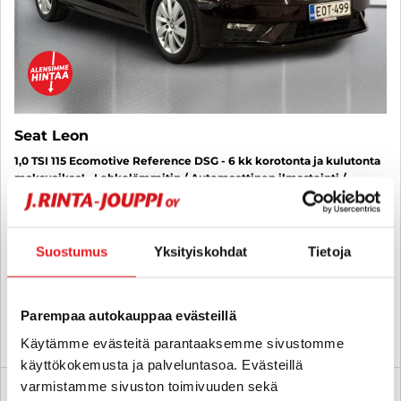
Seat Leon
1,0 TSI 115 Ecomotive Reference DSG - 6 kk korotonta ja kulutonta
maksuaikaa! - Lohkolämmitin / Automaattinen ilmastointi /
Metalliväri
2017
, Automaatti, Bensiini, 137 000 km
11 170 €
10 999 €
Suostumus
Yksityiskohdat
Tietoja
helsinki
alk. 137 € / kk
Parempaa autokauppaa evästeillä
KATSO TIEDOT
WHATSAPP
Käytämme evästeitä parantaaksemme sivustomme
käyttökokemusta ja palveluntasoa. Evästeillä
varmistamme sivuston toimivuuden sekä
6 kk korotonta ja kulutonta
SUO