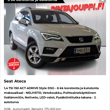
SUO
Seat Ateca
1,4 TSI 150 ACT 4DRIVE Style DSG - 6 kk korotonta ja kulutonta
maksuaikaa! - NELIVETO, Vetokoukku, Polttoainekäyttöinen
lisälämmitin, Neliveto, LED-valot, Pysäköintitutka takana - J.
autoturva
2018
, Automaatti, Bensiini, 175 000 km