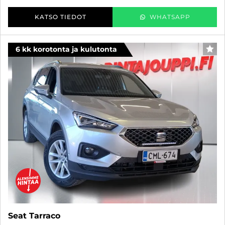
KATSO TIEDOT
WHATSAPP
6 kk korotonta ja kulutonta
SUO
Seat Tarraco