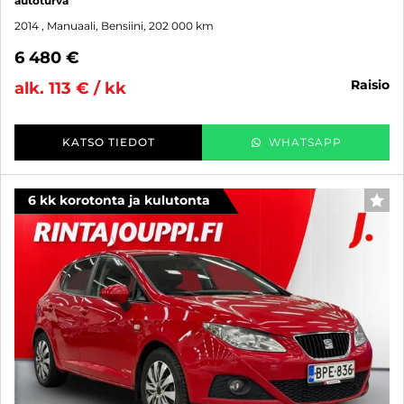
autoturva
2014
, Manuaali, Bensiini, 202 000 km
6 480 €
raisio
alk. 113 € / kk
KATSO TIEDOT
WHATSAPP
6 kk korotonta ja kulutonta
SUO