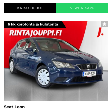
KATSO TIEDOT
WHATSAPP
6 kk korotonta ja kulutonta
SUO
Seat Leon