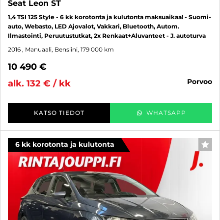
Seat Leon ST
1,4 TSI 125 Style - 6 kk korotonta ja kulutonta maksuaikaa! - Suomi-
auto, Webasto, LED Ajovalot, Vakkari, Bluetooth, Autom.
Ilmastointi, Peruutustutkat, 2x Renkaat+Aluvanteet - J. autoturva
2016
, Manuaali, Bensiini, 179 000 km
10 490 €
porvoo
alk. 132 € / kk
KATSO TIEDOT
WHATSAPP
6 kk korotonta ja kulutonta
SUO