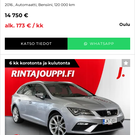
2016
, Automaatti, Bensiini, 120 000 km
14 750 €
oulu
alk. 173 € / kk
KATSO TIEDOT
WHATSAPP
6 kk korotonta ja kulutonta
SUO