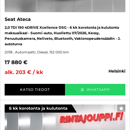
Seat Ateca
2,0 TDI 190 4DRIVE Xcellence DSG - 6 kk korotonta ja kulutonta
maksuaikaa! - Suomi-auto, Huollettu 07/2026, Kessy,
Peruutuskamera, Neliveto, Bluetooth, Vakionopeudensäädin - J.
autoturva
2018
, Automaatti, Diesel, 152 000 km
17 880 €
helsinki
alk. 203 € / kk
KATSO TIEDOT
WHATSAPP
6 kk korotonta ja kulutonta
SUO