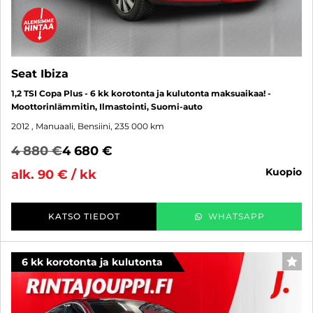
Seat Ibiza
1,2 TSI Copa Plus - 6 kk korotonta ja kulutonta maksuaikaa! -
Moottorinlämmitin, Ilmastointi, Suomi-auto
2012
, Manuaali, Bensiini, 235 000 km
4 880 €
4 680 €
kuopio
alk. 90 € / kk
KATSO TIEDOT
WHATSAPP
6 kk korotonta ja kulutonta
SUO