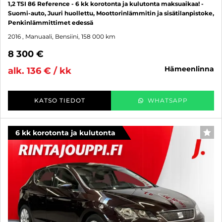
1,2 TSI 86 Reference - 6 kk korotonta ja kulutonta maksuaikaa! -
Suomi-auto, Juuri huollettu, Moottorinlämmitin ja sisätilanpistoke,
Penkinlämmittimet edessä
2016
, Manuaali, Bensiini, 158 000 km
8 300 €
hämeenlinna
alk. 136 € / kk
KATSO TIEDOT
WHATSAPP
6 kk korotonta ja kulutonta
SUO