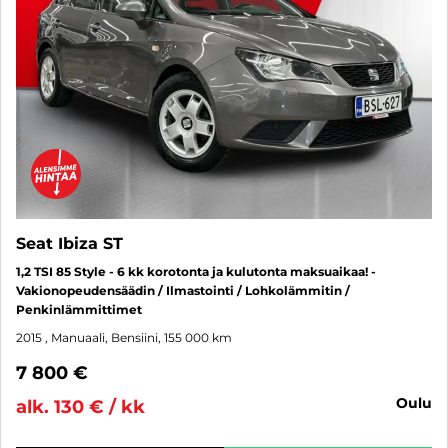
Seat Ibiza ST
1,2 TSI 85 Style - 6 kk korotonta ja kulutonta maksuaikaa! -
Vakionopeudensäädin / Ilmastointi / Lohkolämmitin /
Penkinlämmittimet
2015
, Manuaali, Bensiini, 155 000 km
7 800 €
oulu
alk. 130 € / kk