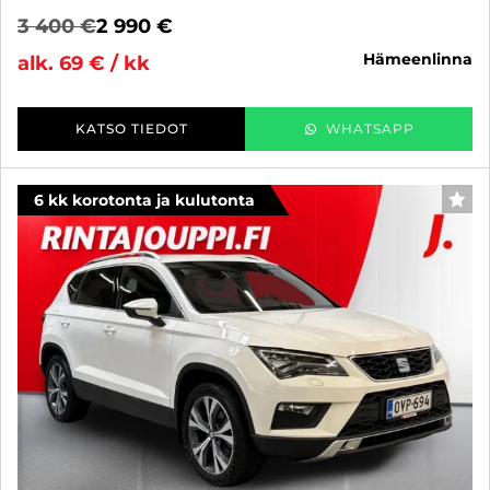
3 400 €
2 990 €
hämeenlinna
alk. 69 € / kk
KATSO TIEDOT
WHATSAPP
6 kk korotonta ja kulutonta
SUO