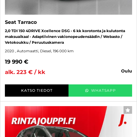
Seat Tarraco
2,0 TDI 150 4DRIVE Xcellence DSG - 6 kk korotonta ja kulutonta
maksuaikaa! - Adaptiivinen vakionopeudensäädin / Webasto /
Vetokoukku / Peruutuskamera
2020
, Automaatti, Diesel, 196 000 km
19 990 €
oulu
alk. 223 € / kk
KATSO TIEDOT
WHATSAPP
SUO