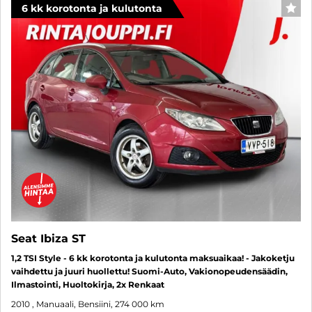
6 kk korotonta ja kulutonta
SUO
Seat Ibiza ST
1,2 TSI Style - 6 kk korotonta ja kulutonta maksuaikaa! - Jakoketju
vaihdettu ja juuri huollettu! Suomi-Auto, Vakionopeudensäädin,
Ilmastointi, Huoltokirja, 2x Renkaat
2010
, Manuaali, Bensiini, 274 000 km