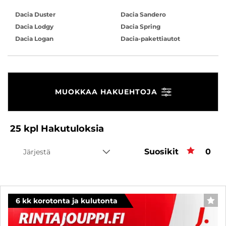
Dacia Duster
Dacia Sandero
Dacia Lodgy
Dacia Spring
Dacia Logan
Dacia-pakettiautot
MUOKKAA HAKUEHTOJA
25
kpl
Hakutuloksia
Suosikit
Suos
0
Järjestä
6 kk korotonta ja kulutonta
SUO