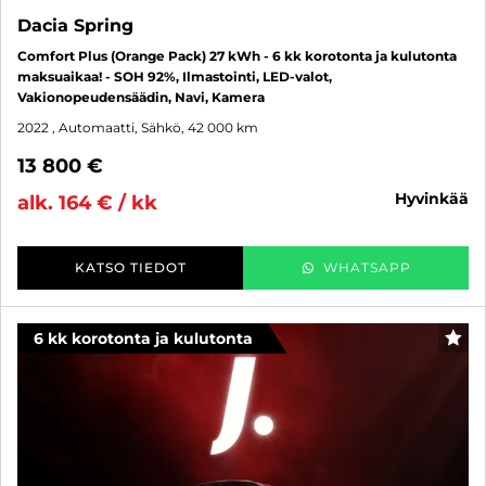
Dacia Spring
Comfort Plus (Orange Pack) 27 kWh - 6 kk korotonta ja kulutonta
maksuaikaa! - SOH 92%, Ilmastointi, LED-valot,
Vakionopeudensäädin, Navi, Kamera
2022
, Automaatti, Sähkö, 42 000 km
13 800 €
hyvinkää
alk. 164 € / kk
KATSO TIEDOT
WHATSAPP
6 kk korotonta ja kulutonta
SUO