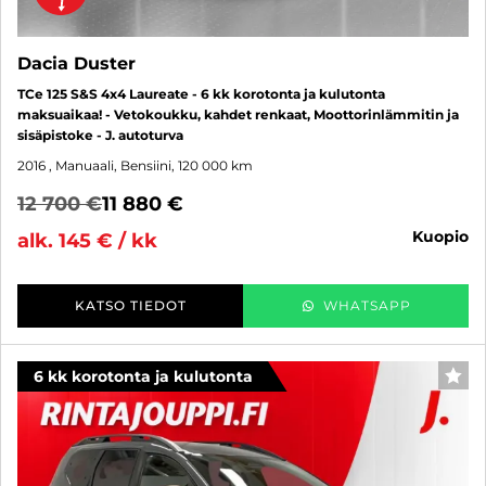
Dacia Duster
TCe 125 S&S 4x4 Laureate - 6 kk korotonta ja kulutonta
maksuaikaa! - Vetokoukku, kahdet renkaat, Moottorinlämmitin ja
sisäpistoke - J. autoturva
2016
, Manuaali, Bensiini, 120 000 km
12 700 €
11 880 €
kuopio
alk. 145 € / kk
KATSO TIEDOT
WHATSAPP
6 kk korotonta ja kulutonta
SUO