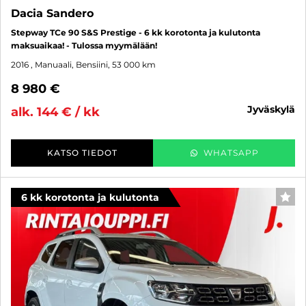
Dacia Sandero
Stepway TCe 90 S&S Prestige - 6 kk korotonta ja kulutonta
maksuaikaa! - Tulossa myymälään!
2016
, Manuaali, Bensiini, 53 000 km
8 980 €
jyväskylä
alk. 144 € / kk
KATSO TIEDOT
WHATSAPP
6 kk korotonta ja kulutonta
SUO