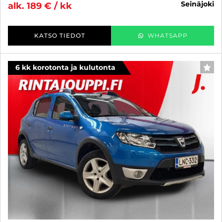
seinäjoki
alk. 189 € / kk
KATSO TIEDOT
WHATSAPP
6 kk korotonta ja kulutonta
SUO