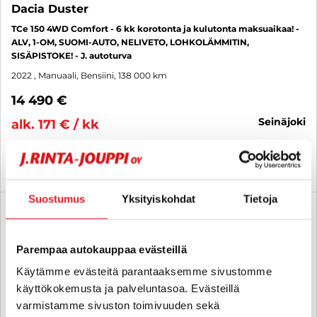
Dacia Duster
TCe 150 4WD Comfort - 6 kk korotonta ja kulutonta maksuaikaa! -
ALV, 1-OM, SUOMI-AUTO, NELIVETO, LOHKOLÄMMITIN,
SISÄPISTOKE! - J. autoturva
2022
, Manuaali, Bensiini, 138 000 km
14 490 €
seinäjoki
alk. 171 € / kk
KATSO TIEDOT
WHATSAPP
Suostumus
Yksityiskohdat
Tietoja
6 kk korotonta ja kulutonta
SUO
Parempaa autokauppaa evästeillä
Käytämme evästeitä parantaaksemme sivustomme
käyttökokemusta ja palveluntasoa. Evästeillä
varmistamme sivuston toimivuuden sekä