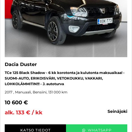
Dacia Duster
TCe 125 Black Shadow - 6 kk korotonta ja kulutonta maksuaikaa! -
SUOMI-AUTO, ERIKOISVÄRI, VETOKOUKKU, VAKKARI,
LOHKOLÄMMITIN!!! - J. autoturva
2017
, Manuaali, Bensiini, 131 000 km
10 600 €
seinäjoki
alk. 133 € / kk
KATSO TIEDOT
WHATSAPP