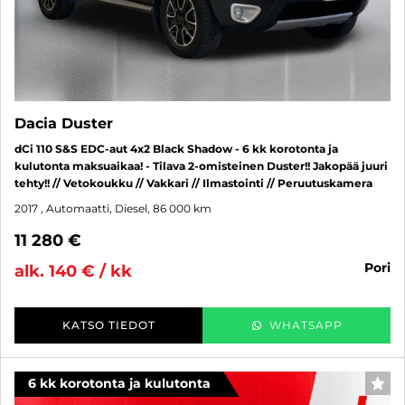
Dacia Duster
dCi 110 S&S EDC-aut 4x2 Black Shadow - 6 kk korotonta ja
kulutonta maksuaikaa! - Tilava 2-omisteinen Duster!! Jakopää juuri
tehty!! // Vetokoukku // Vakkari // Ilmastointi // Peruutuskamera
2017
, Automaatti, Diesel, 86 000 km
11 280 €
pori
alk. 140 € / kk
KATSO TIEDOT
WHATSAPP
6 kk korotonta ja kulutonta
SUO