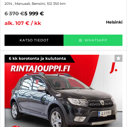
2014
, Manuaali, Bensiini, 102 350 km
6 370 €
5 999 €
helsinki
alk. 107 € / kk
KATSO TIEDOT
WHATSAPP
6 kk korotonta ja kulutonta
SUO