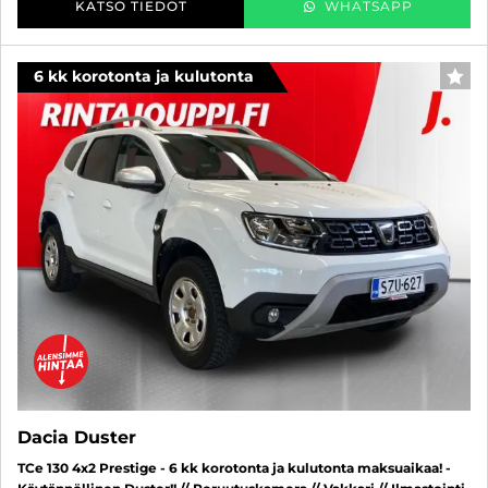
KATSO TIEDOT
WHATSAPP
6 kk korotonta ja kulutonta
SUO
Dacia Duster
TCe 130 4x2 Prestige - 6 kk korotonta ja kulutonta maksuaikaa! -