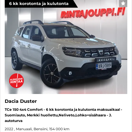
6 kk korotonta ja kulutonta
SUO
Dacia Duster
TCe 150 4x4 Comfort - 6 kk korotonta ja kulutonta maksuaikaa! -
Suomiauto, Merkki huollettu,Neliveto,Lohko+sisähaara - J.
autoturva
2022
, Manuaali, Bensiini, 154 000 km