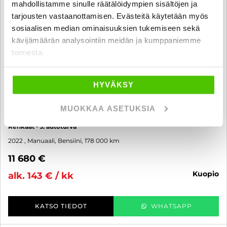
mahdollistamme sinulle räätälöidympien sisältöjen ja
tarjousten vastaanottamisen. Evästeitä käytetään myös
sosiaalisen median ominaisuuksien tukemiseen sekä
kävijämäärän analysointiin meidän ja kumppaniemme
toimesta.
HYVÄKSY
Dacia Duster
TCe 150 4x4 Comfort - 6 kk korotonta ja kulutonta maksuaikaa! -
MUOKKAA ASETUKSIA
Moottorinlämmitin, Huoltokirja, P.Tutka, Vakionopeudensäädin, 2x
Renkaat - J. autoturva
2022
, Manuaali, Bensiini, 178 000 km
11 680 €
kuopio
alk. 143 € / kk
KATSO TIEDOT
WHATSAPP