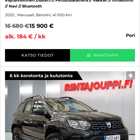
Käytännöllinen Duster!! // Peruutuskamera // Vakkari // Ilmastointi
// Navi // Bluetooth
2020
, Manuaali, Bensiini, 41 000 km
16 680 €
15 900 €
pori
alk. 184 € / kk
KATSO TIEDOT
WHATSAPP
6 kk korotonta ja kulutonta
SUO