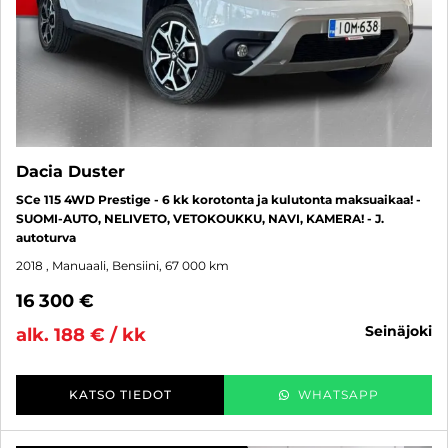
Dacia Duster
SCe 115 4WD Prestige - 6 kk korotonta ja kulutonta maksuaikaa! -
SUOMI-AUTO, NELIVETO, VETOKOUKKU, NAVI, KAMERA! - J.
autoturva
2018
, Manuaali, Bensiini, 67 000 km
16 300 €
seinäjoki
alk. 188 € / kk
KATSO TIEDOT
WHATSAPP