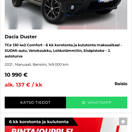
Dacia Duster
TCe 130 4x2 Comfort - 6 kk korotonta ja kulutonta maksuaikaa! -
SUOMI-auto, Vetokoukku, Lohkolämmitin, Sisäpistoke - J.
autoturva
2021
, Manuaali, Bensiini, 149 000 km
10 990 €
raisio
alk. 137 € / kk
KATSO TIEDOT
WHATSAPP
6 kk korotonta ja kulutonta
SUO