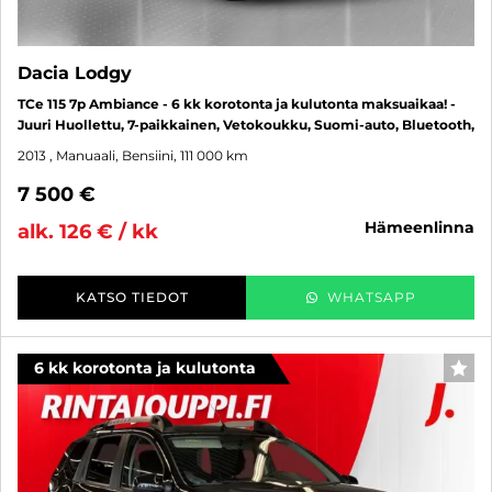
Dacia Lodgy
TCe 115 7p Ambiance - 6 kk korotonta ja kulutonta maksuaikaa! -
Juuri Huollettu, 7-paikkainen, Vetokoukku, Suomi-auto, Bluetooth,
2013
, Manuaali, Bensiini, 111 000 km
7 500 €
hämeenlinna
alk. 126 € / kk
KATSO TIEDOT
WHATSAPP
6 kk korotonta ja kulutonta
SUO