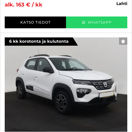
lahti
alk. 163 € / kk
KATSO TIEDOT
WHATSAPP
6 kk korotonta ja kulutonta
SUO