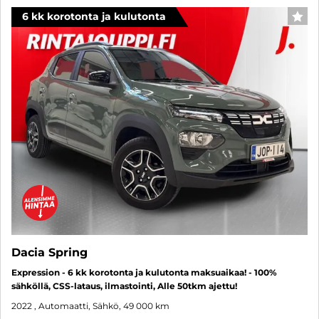
6 kk korotonta ja kulutonta
SUO
Dacia Spring
Expression - 6 kk korotonta ja kulutonta maksuaikaa! - 100%
sähköllä, CSS-lataus, ilmastointi, Alle 50tkm ajettu!
2022
, Automaatti, Sähkö, 49 000 km