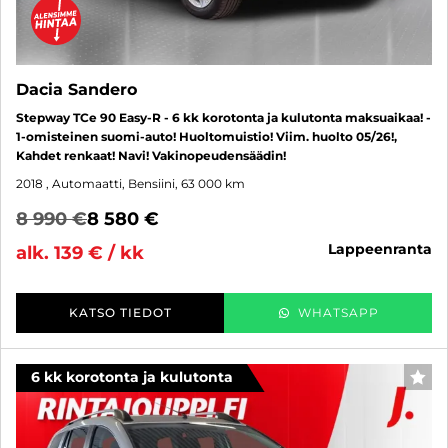
Dacia Sandero
Stepway TCe 90 Easy-R - 6 kk korotonta ja kulutonta maksuaikaa! -
1-omisteinen suomi-auto! Huoltomuistio! Viim. huolto 05/26!,
Kahdet renkaat! Navi! Vakinopeudensäädin!
2018
, Automaatti, Bensiini, 63 000 km
8 990 €
8 580 €
lappeenranta
alk. 139 € / kk
KATSO TIEDOT
WHATSAPP
6 kk korotonta ja kulutonta
SUO