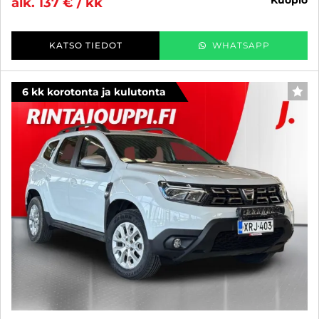
kuopio
alk. 137 € / kk
KATSO TIEDOT
WHATSAPP
6 kk korotonta ja kulutonta
SUO