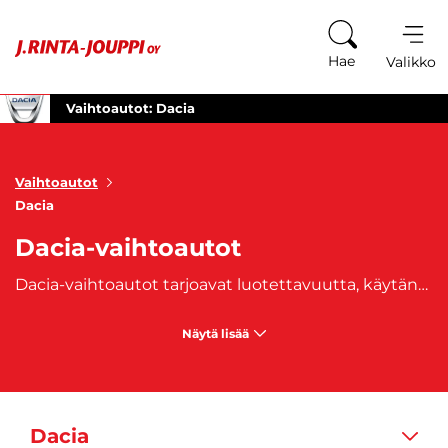
Siirry sisältöön
Hae
Valikko
Vaihtoautot: Dacia
Vaihtoautot
Dacia
Dacia-vaihtoautot
Dacia-vaihtoautot tarjoavat luotettavuutta, käytännöllisyyttä ja kustannustehokkuutta, tehden niistä houkuttelevan vaihtoehdon hintatietoisille kuljettajille. Tämä romanialainen autonvalmistaja on saavuttanut suosiota erityisesti niiden keskuudessa, jotka etsivät edullista, mutta toimivaa ja kestävää ajoneuvoa. Dacian vaihtoautomallit, kuten
Näytä lisää
Dacia