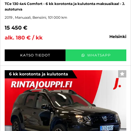
TCe 130 4x4 Comfort - 6 kk korotonta ja kulutonta maksuaikaa! - J.
autoturva
2019
, Manuaali, Bensiini, 101 000 km
15 450 €
helsinki
alk. 180 € / kk
KATSO TIEDOT
WHATSAPP
6 kk korotonta ja kulutonta
SUO