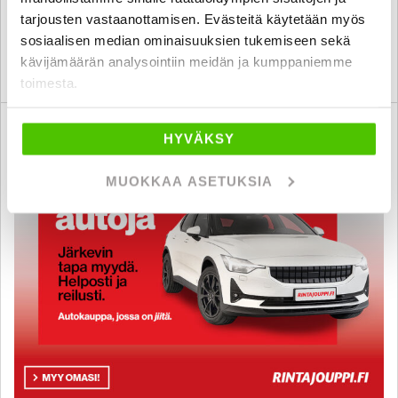
hämeenlinna
alk. 126 € / kk
tarjousten vastaanottamisen. Evästeitä käytetään myös
sosiaalisen median ominaisuuksien tukemiseen sekä
kävijämäärän analysointiin meidän ja kumppaniemme
KATSO TIEDOT
WHATSAPP
toimesta.
HYVÄKSY
MUOKKAA ASETUKSIA