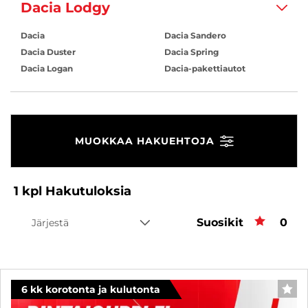
Dacia Lodgy
Dacia
Dacia Sandero
Dacia Duster
Dacia Spring
Dacia Logan
Dacia-pakettiautot
MUOKKAA HAKUEHTOJA
1
kpl
Hakutuloksia
Suosikit
Suos
0
Järjestä
6 kk korotonta ja kulutonta
SUO