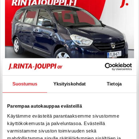
Suostumus
Yksityiskohdat
Tietoja
Dacia Lodgy
TCe 115 7p Ambiance - 6 kk korotonta ja kulutonta maksuaikaa! -
Parempaa autokauppaa evästeillä
Juuri Huollettu, 7-paikkainen, Vetokoukku, Suomi-auto, Bluetooth,
Vakionopeudensäädin
Käytämme evästeitä parantaaksemme sivustomme
käyttökokemusta ja palveluntasoa. Evästeillä
2013
, Manuaali, Bensiini, 111 000 km
varmistamme sivuston toimivuuden sekä
7 500 €
mahdollistamme sinulle räätälöidympien sisältöjen ja