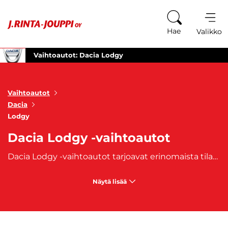
Siirry sisältöön
Hae
Valikko
Vaihtoautot: Dacia Lodgy
Vaihtoautot
Dacia
Lodgy
Dacia Lodgy -vaihtoautot
Dacia Lodgy -vaihtoautot tarjoavat erinomaista tilavuutta, käytännöllisyyttä ja kustannustehokkuutta, tehden siitä loistavan valinnan perheille ja niille, jotka tarvitsevat tilaa suuremmille matkustajamäärille tai tavaroille. Tämä edullinen tila-auto on suunniteltu erityisesti kuljettajille, jotka arvostavat reilua tavaratilaa, luotettavuutta ja mukavaa ajokokemusta ilman korkeita hankinta- tai käyttökustannuksia. Dacia Lodgy -vaihtoautot ovat varustettu taloudellisilla bensiini- ja dieselmoottoreilla, jotka tarjoavat riittävän suorituskyvyn sekä kaupungissa että maantieajossa. Lodgy on tunnettu siitä, että se tarjoaa runsaasti tilaa matkustajille ja tavaroille, pitäen samalla polttoaineenkulutuksen matalana. Tämä tekee siitä taloudellisen valinnan aktiiviseen perhe-elämään, jossa tarvitaan usein lisätilaa niin ihmisille kuin matkatavaroille.
Näytä lisää