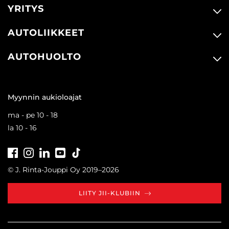
YRITYS
AUTOLIIKKEET
AUTOHUOLTO
Myynnin aukioloajat
ma - pe 10 - 18
la 10 - 16
Facebook
Instagram
LinkedIn
Youtube
Tiktok
© J. Rinta-Jouppi Oy 2019–2026
LIITY JII-KLUBIIN