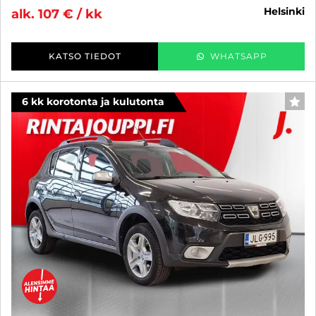
helsinki
alk. 107 € / kk
KATSO TIEDOT
WHATSAPP
6 kk korotonta ja kulutonta
SUO