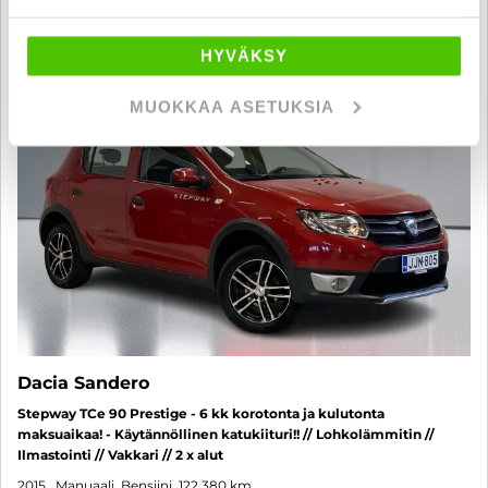
6 kk korotonta ja kulutonta
SUO
HYVÄKSY
MUOKKAA ASETUKSIA
Dacia Sandero
Stepway TCe 90 Prestige - 6 kk korotonta ja kulutonta
maksuaikaa! - Käytännöllinen katukiituri!! // Lohkolämmitin //
Ilmastointi // Vakkari // 2 x alut
2015
, Manuaali, Bensiini, 122 380 km