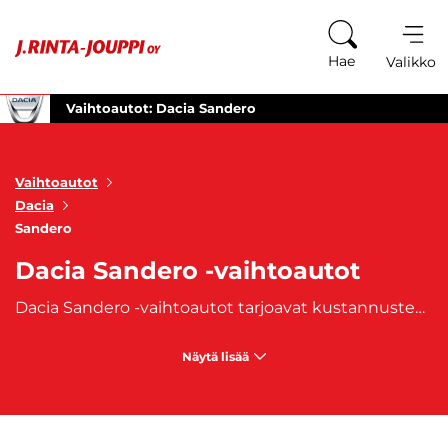
Siirry sisältöön
Hae
Valikko
Vaihtoautot: Dacia Sandero
Vaihtoautot
Dacia
Sandero
Dacia Sandero -vaihtoautot
Dacia Sandero -vaihtoautot tarjoavat kustannustehokkaan ja käytännöllisen ratkaisun kuljettajille, jotka etsivät edullista mutta luotettavaa autoa arjen ajotarpeisiin. Tämä kompaktimalli on suunniteltu erityisesti kaupunkiajoon ja tarjoaa erinomaista polttoainetaloudellisuutta sekä riittävän tilavuuden niin matkustajille kuin tavaroillekin. Dacia Sandero tunnetaan sen käytännöllisyydestä ja kestävästä rakenteesta, mikä tekee siitä suositun valinnan hintatietoisille kuljettajille ja perheille. Dacia Sandero -vaihtoautot ovat varustettu taloudellisilla ja tehokkailla bensiini- ja dieselmoottoreilla, jotka pitävät käyttökustannukset matalina. Sandero on erityisen sopiva kaupunkiliikenteeseen sen pienen kääntösäteen ja kevyen ajotuntuman ansiosta, mutta se suoriutuu myös pidemmistä maantieajoista mukavasti. Sandero yhdistää ajomukavuuden ja taloudellisuuden, mikä tekee siitä ihanteellisen valinnan päivittäisiin ajoihin.
Näytä lisää