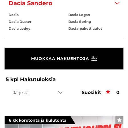
Dacia Sandero
Dacia
Dacia Logan
Dacia Duster
Dacia Spring
Dacia Lodgy
Dacia-pakettiautot
MUOKKAA HAKUEHTOJA
5
kpl
Hakutuloksia
Suosikit
Suos
0
Järjestä
6 kk korotonta ja kulutonta
SUO