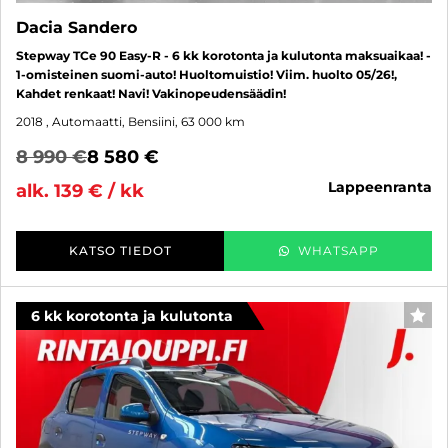
Dacia Sandero
Stepway TCe 90 Easy-R - 6 kk korotonta ja kulutonta maksuaikaa! -
1-omisteinen suomi-auto! Huoltomuistio! Viim. huolto 05/26!,
Kahdet renkaat! Navi! Vakinopeudensäädin!
2018
, Automaatti, Bensiini, 63 000 km
8 990 €
8 580 €
lappeenranta
alk. 139 € / kk
KATSO TIEDOT
WHATSAPP
6 kk korotonta ja kulutonta
SUO