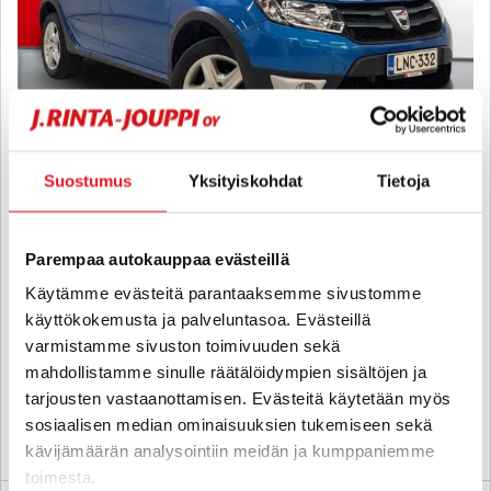
Suostumus
Yksityiskohdat
Tietoja
Dacia Sandero
Stepway TCe 90 S&S Prestige - 6 kk korotonta ja kulutonta
Parempaa autokauppaa evästeillä
maksuaikaa! - Tulossa myymälään!
Käytämme evästeitä parantaaksemme sivustomme
2016
, Manuaali, Bensiini, 53 000 km
käyttökokemusta ja palveluntasoa. Evästeillä
8 980 €
varmistamme sivuston toimivuuden sekä
jyväskylä
mahdollistamme sinulle räätälöidympien sisältöjen ja
alk. 144 € / kk
tarjousten vastaanottamisen. Evästeitä käytetään myös
sosiaalisen median ominaisuuksien tukemiseen sekä
KATSO TIEDOT
WHATSAPP
kävijämäärän analysointiin meidän ja kumppaniemme
toimesta.