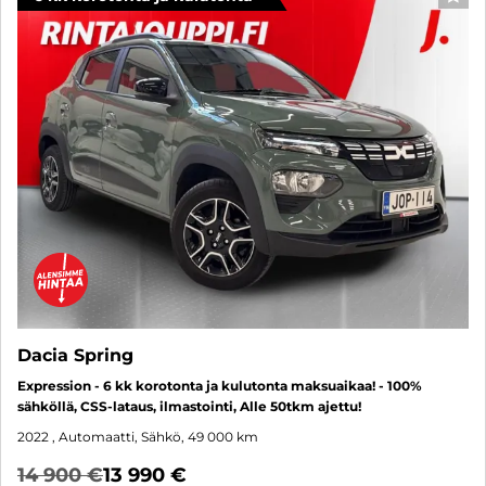
SUO
Dacia Spring
Expression - 6 kk korotonta ja kulutonta maksuaikaa! - 100%
sähköllä, CSS-lataus, ilmastointi, Alle 50tkm ajettu!
2022
, Automaatti, Sähkö, 49 000 km
14 900 €
13 990 €