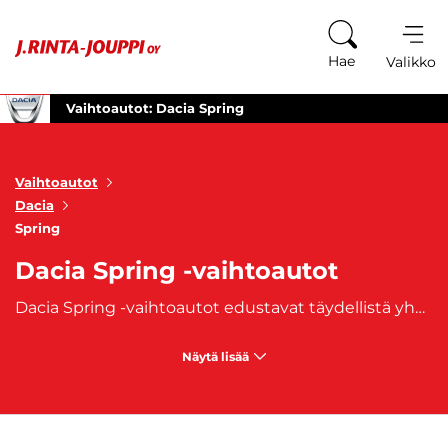
Siirry sisältöön
Hae
Valikko
Vaihtoautot: Dacia Spring
Vaihtoautot
Dacia
Spring
Dacia Spring -vaihtoautot
Dacia Spring -vaihtoautot edustavat täydellistä yhdistelmää edullista täyssähköautoilua, käytännöllisyyttä ja ympäristöystävällisyyttä. Tämä kompakti sähköauto on suunniteltu erityisesti kaupunkiajoon ja tarjoaa kustannustehokkaan vaihtoehdon niille, jotka haluavat siirtyä sähköautoiluun tinkimättä budjetista. Dacia Spring on helppokäyttöinen, tilava ja ympäristöystävällinen, mikä tekee siitä erinomaisen valinnan niin ensimmäiseksi sähköautoksi kuin arkiautoiluun. Dacia Spring -vaihtoautot on varustettu tehokkaalla sähkömoottorilla, joka tarjoaa riittävän toimintamatkan päivittäiseen kaupunkiajoon. Sähköautoilun etuja ovat alhaiset käyttökustannukset, hiljainen ajokokemus ja nollapäästöt, jotka tekevät Springistä ympäristöystävällisen valinnan. Spring on myös erittäin taloudellinen käyttää, ja sen latausratkaisut ovat monipuoliset, mikä tekee auton lataamisesta vaivatonta niin kotona kuin julkisilla latauspisteillä.
Näytä lisää