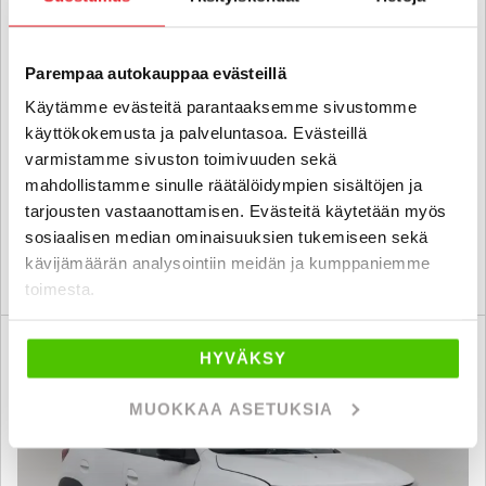
Dacia SPRING
Extreme Electric - 6 kk korotonta ja kulutonta maksuaikaa! -
Parempaa autokauppaa evästeillä
KAMERA, TUTKA, NAVI, CARPLAY, MERKKILIIKKEEN HUOLTOKIRJA,
Käytämme evästeitä parantaaksemme sivustomme
ALV!
käyttökokemusta ja palveluntasoa. Evästeillä
2024
, Automaatti, Sähkö, 26 445 km
varmistamme sivuston toimivuuden sekä
16 800 €
16 400 €
mahdollistamme sinulle räätälöidympien sisältöjen ja
seinäjoki
alk. 189 € / kk
tarjousten vastaanottamisen. Evästeitä käytetään myös
sosiaalisen median ominaisuuksien tukemiseen sekä
kävijämäärän analysointiin meidän ja kumppaniemme
KATSO TIEDOT
WHATSAPP
toimesta.
6 kk korotonta ja kulutonta
SUO
HYVÄKSY
MUOKKAA ASETUKSIA