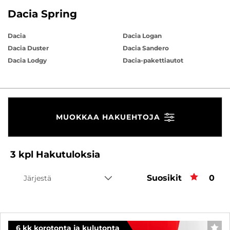
Dacia Spring
Dacia
Dacia Logan
Dacia Duster
Dacia Sandero
Dacia Lodgy
Dacia-pakettiautot
MUOKKAA HAKUEHTOJA
3
kpl
Hakutuloksia
Suosikit
Suos
0
Järjestä
6 kk korotonta ja kulutonta