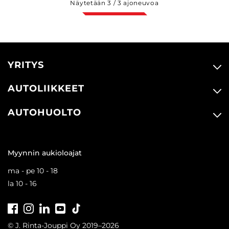
Näytetään
3
/
3
ajoneuvoa
YRITYS
AUTOLIIKKEET
AUTOHUOLTO
Myynnin aukioloajat
ma - pe 10 - 18
la 10 - 16
Facebook
Instagram
LinkedIn
Youtube
Tiktok
© J. Rinta-Jouppi Oy 2019–2026