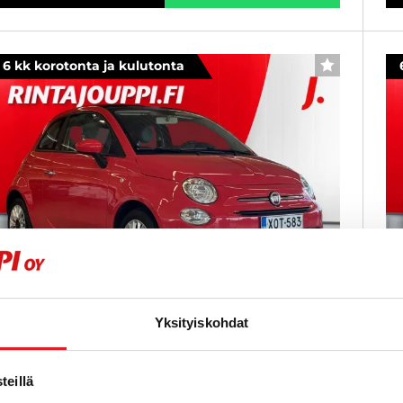
6 kk korotonta ja kulutonta
SUOSIKKI
Yksityiskohdat
iat 500C
F
,2 69hv PopStar Start&Stop - 6 kk korotonta ja
1,
eillä
ulutonta maksuaikaa! - Siisti pikku fiat , avattavalla
ma