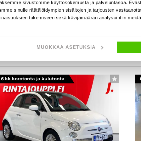
atolla, . Vain 29tkm ajettu! - J. autoturva
au
aksemme sivustomme käyttökokemusta ja palveluntasoa. Eväst
mme sinulle räätälöidympien sisältöjen ja tarjousten vastaanott
019
, Manuaali, Bensiini, 29 120 km
Käytetty
20
inaisuuksien tukemiseen sekä kävijämäärän analysointiin mei
2 580 €
12 280 €
1
lahti
lk. 149 € / kk
al
MUOKKAA ASETUKSIA
KATSO TIEDOT
WHATSAPP
6 kk korotonta ja kulutonta
SUOSIKKI