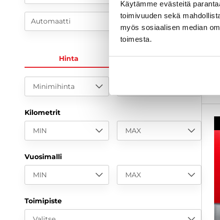
k
Käytämme evästeitä paranta
toimivuuden sekä mahdollista
2
Automaatti
myös sosiaalisen median om
1
toimesta.
a
Hinta
KK-erä
Minimihinta
Maksimihinta
Kilometrit
MIN
MAX
Vuosimalli
MIN
MAX
Toimipiste
Valitse