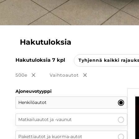
Hakutuloksia
Hakutuloksia
7
kpl
Tyhjennä kaikki rajauk
500e
Vaihtoautot
Poista valinta
Poista valinta
Ajoneuvotyyppi
Henkilöautot
Matkailuautot ja -vaunut
Pakettiautot ja kuorma-autot