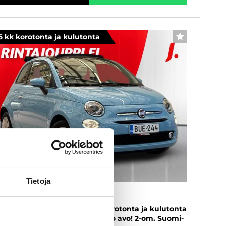
6 kk korotonta ja kulutonta
SUOSIKKI
Tietoja
iat 500C
2 69hv Pop Start&Stop - 6 kk korotonta ja kulutonta
ksuaikaa! - Vähän ajettu hieno avo! 2-om. Suomi-