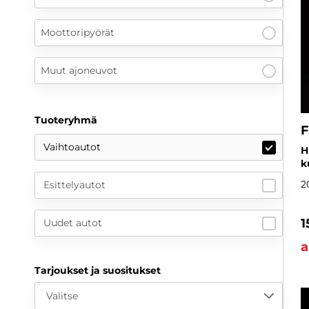
Moottoripyörät
Muut ajoneuvot
Tuoteryhmä
F
Vaihtoautot
H
k
2
Esittelyautot
1
Uudet autot
a
Tarjoukset ja suositukset
Valitse