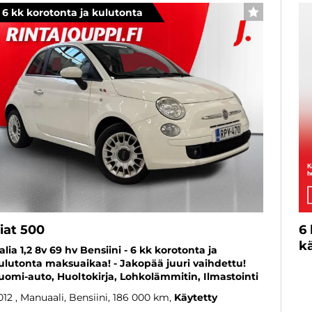
6 kk korotonta ja kulutonta
SUOSIKKI
iat 500
6
kä
talia 1,2 8v 69 hv Bensiini - 6 kk korotonta ja
ulutonta maksuaikaa! - Jakopää juuri vaihdettu!
uomi-auto, Huoltokirja, Lohkolämmitin, Ilmastointi
012
, Manuaali, Bensiini, 186 000 km
Käytetty