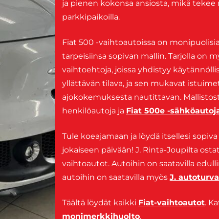
ja pienen kokonsa ansiosta, mikä tekee nii
parkkipaikoilla.
Fiat 500 -vaihtoautoissa on monipuolisia
tarpeisiinsa sopivan mallin. Tarjolla on 
vaihtoehtoja, joissa yhdistyy käytännölli
yllättävän tilava, ja sen mukavat istuime
ajokokemuksesta nautittavan. Mallistost
henkilöautoja ja
Fiat 500e -sähköautoj
Tule koeajamaan ja löydä itsellesi sopiva 
jokaiseen päivään! J. Rinta-Joupilta ost
vaihtoautot. Autoihin on saatavilla edul
autoihin on saatavilla myös
J. autoturva
Täältä löydät kaikki
Fiat-vaihtoautot
. K
monimerkkihuolto
.