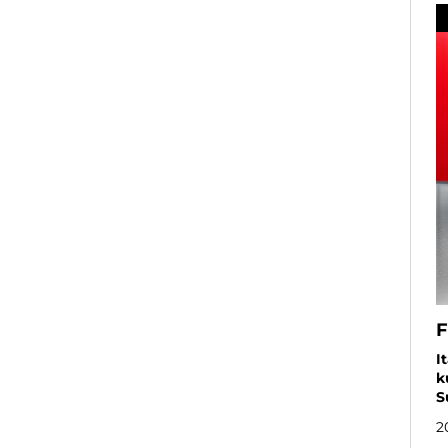
F
I
k
S
2