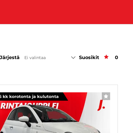
Järjestä
Suosikit
Suosiki
0
Ei valintaa
nta
6 kk korotonta ja kulutonta
SUOSIKKI