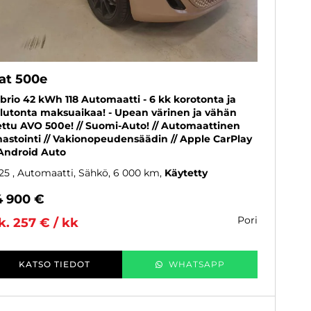
iat 500e
brio 42 kWh 118 Automaatti - 6 kk korotonta ja
lutonta maksuaikaa! - Upean värinen ja vähän
ettu AVO 500e! // Suomi-Auto! // Automaattinen
mastointi // Vakionopeudensäädin // Apple CarPlay
Android Auto
25
, Automaatti, Sähkö, 6 000 km
Käytetty
4 900 €
pori
k. 257 € / kk
KATSO TIEDOT
WHATSAPP