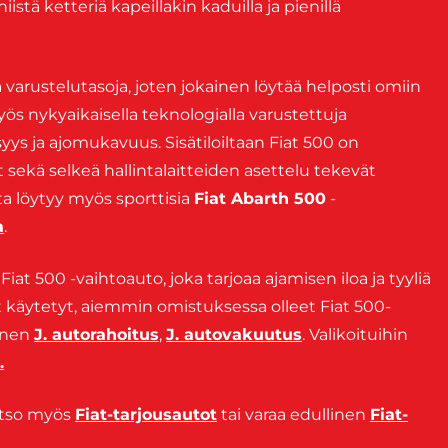
stä ketteriä kapeillakin kaduilla ja pienillä
 varustelutasoja, joten jokainen löytää helposti omiin
myös nykyaikaisella teknologialla varustettuja
syys ja ajomukavuus. Sisätiloiltaan Fiat 500 on
t sekä selkeä hallintalaitteiden asettelu tekevät
a löytyy myös sporttisia
Fiat Abarth 500
-
a
.
Fiat 500 -vaihtoauto, joka tarjoaa ajamisen iloa ja tyyliä
at käytetyt, aiemmin omistuksessa olleet Fiat 500-
linen
J. autorahoitus
,
J. autovakuutus
. Valikoituihin
.
atso myös
Fiat-tarjousautot
tai varaa edullinen
Fiat-