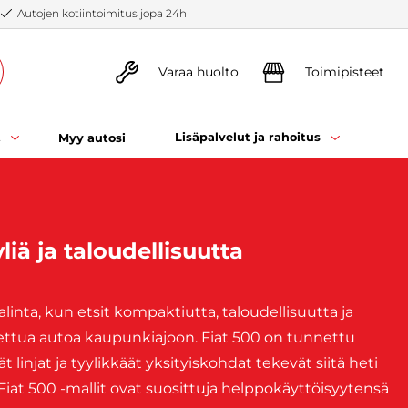
Autojen kotiintoimitus jopa 24h
Varaa huolto
Toimipisteet
t
Lisäpalvelut ja rahoitus
Myy autosi
liä ja taloudellisuutta
linta, kun etsit kompaktiutta, taloudellisuutta ja
ustettua autoa kaupunkiajoon. Fiat 500 on tunnettu
linjat ja tyylikkäät yksityiskohdat tekevät siitä heti
Fiat 500 -mallit ovat suosittuja helppokäyttöisyytensä