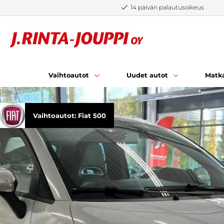
Siirry sisältöön
14 päivän palautusoikeus
Vaihtoautot
Uudet autot
Matka
Vaihtoautot: Fiat 500