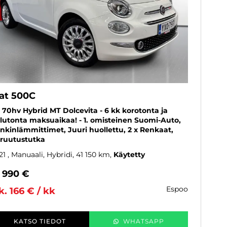
iat 500C
0 70hv Hybrid MT Dolcevita - 6 kk korotonta ja
lutonta maksuaikaa! - 1. omisteinen Suomi-Auto,
nkinlämmittimet, Juuri huollettu, 2 x Renkaat,
ruutustutka
21
, Manuaali, Hybridi, 41 150 km
Käytetty
3 990 €
espoo
k. 166 € / kk
KATSO TIEDOT
WHATSAPP