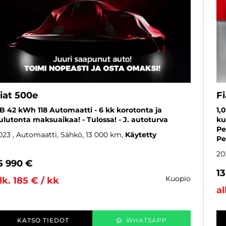
iat 500e
F
B 42 kWh 118 Automaatti - 6 kk korotonta ja
1,
ulutonta maksuaikaa! - Tulossa! - J. autoturva
ku
Pe
023
, Automaatti, Sähkö, 13 000 km
Käytetty
Pe
20
5 990 €
1
kuopio
lk. 185 € / kk
al
KATSO TIEDOT
WHATSAPP