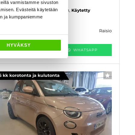
to, Vakkari yms. - J. autoturva
eillä varmistamme sivuston
amisen. Evästeitä käytetään
17
, Manuaali, Bensiini, 38 000 km
Käytetty
dän ja kumppaniemme
2 480 €
raisio
k. 151 € / kk
HYVÄKSY
KATSO TIEDOT
WHATSAPP
6 kk korotonta ja kulutonta
SUOSIKKI