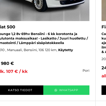
iat 500
F
ounge 1,2 8v 69hv Bensiini - 6 kk korotonta ja
Ca
ulutonta maksuaikaa! - Lasikatto / Juuri huollettu /
ku
lmastointi / Lämppäri sisäpistokkeella
aj
il
010
, Manuaali, Bensiini, 106 120 km
Käytetty
& 
20
 980 €
2
pori
lk. 107 € / kk
al
KATSO TIEDOT
WHATSAPP