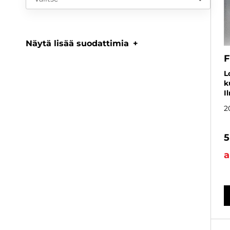
Näytä lisää suodattimia
F
L
k
I
2
5
a