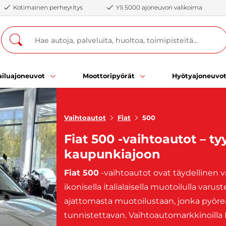
Kotimainen perheyritys
Yli 5000 ajoneuvon valikoima
iluajoneuvot
Moottoripyörät
Hyötyajoneuvo
Vaihtoautot
Fiat
500
Fiat 500 -vaihtoautot – tyy
kaupunkiajoon
Fiat 500
-vaihtoautot ovat täydellinen va
ikonisella italialaisella muotoilulla var
ajattomasta muotoilustaan, jonka pyöreät 
tunnistettavan. Vaihtoautomarkkinoilla 