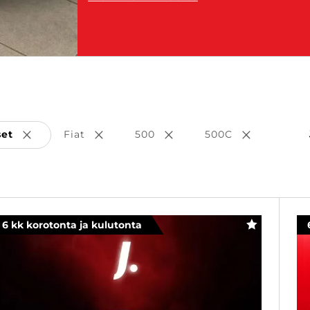
set
Fiat
500
500C
Poista valinta
Poista valinta
Poista valinta
Poista vali
6 kk korotonta ja kulutonta
SUOSIKKI