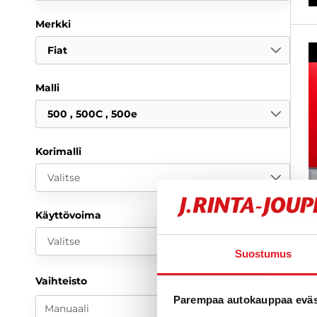
Merkki
Fiat
Malli
500
500C
500e
Korimalli
Valitse
Käyttövoima
Valitse
Suostumus
F
Vaihteisto
1
Parempaa autokauppaa eväst
k
Manuaali