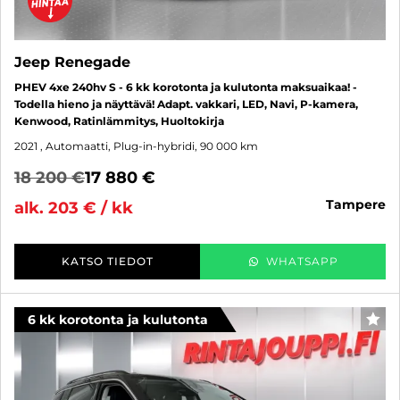
Jeep Renegade
PHEV 4xe 240hv S - 6 kk korotonta ja kulutonta maksuaikaa! -
Todella hieno ja näyttävä! Adapt. vakkari, LED, Navi, P-kamera,
Kenwood, Ratinlämmitys, Huoltokirja
2021
, Automaatti, Plug-in-hybridi, 90 000 km
18 200 €
17 880 €
tampere
alk. 203 € / kk
KATSO TIEDOT
WHATSAPP
6 kk korotonta ja kulutonta
SUO