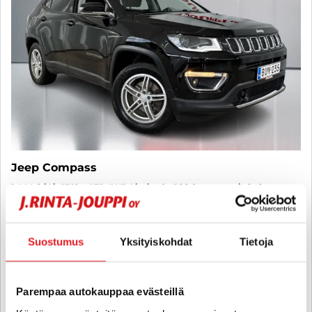
Jeep Compass
1,4 MultiAir 170hv AT9 4WD Limited - 6 kk korotonta ja kulutonta
maksuaikaa! - Suomi-auto, 1.om, Jakohihna vaihdettu 2/2026,
Vetokoukku, Peruutuskamera - J. autoturva
2018
, Automaatti, Bensiini, 201 000 km
Suostumus
Yksityiskohdat
Tietoja
13 790 €
hämeenlinna
alk. 164 € / kk
Parempaa autokauppaa evästeillä