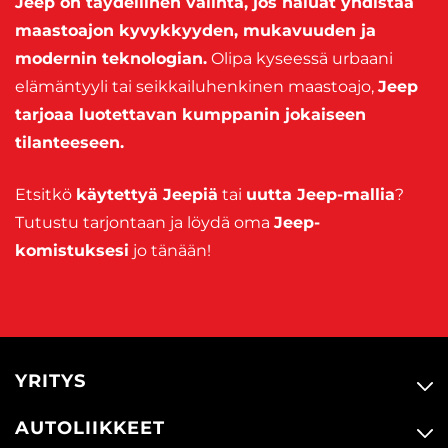
Jeep on täydellinen valinta, jos haluat yhdistää
maastoajon kyvykkyyden, mukavuuden ja
modernin teknologian.
Olipa kyseessä urbaani
elämäntyyli tai seikkailuhenkinen maastoajo,
Jeep
tarjoaa luotettavan kumppanin jokaiseen
tilanteeseen.
Etsitkö
käytettyä Jeepiä
tai
uutta Jeep-mallia
?
Tutustu tarjontaan ja löydä oma
Jeep-
komistuksesi
jo tänään!
YRITYS
AUTOLIIKKEET