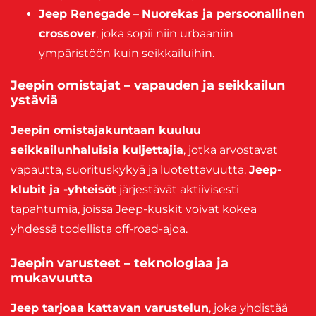
Jeep Renegade
–
Nuorekas ja persoonallinen
crossover
, joka sopii niin urbaaniin
ympäristöön kuin seikkailuihin.
Jeepin omistajat – vapauden ja seikkailun
ystäviä
Jeepin omistajakuntaan kuuluu
seikkailunhaluisia kuljettajia
, jotka arvostavat
vapautta, suorituskykyä ja luotettavuutta.
Jeep-
klubit ja -yhteisöt
järjestävät aktiivisesti
tapahtumia, joissa Jeep-kuskit voivat kokea
yhdessä todellista off-road-ajoa.
Jeepin varusteet – teknologiaa ja
mukavuutta
Jeep tarjoaa kattavan varustelun
, joka yhdistää