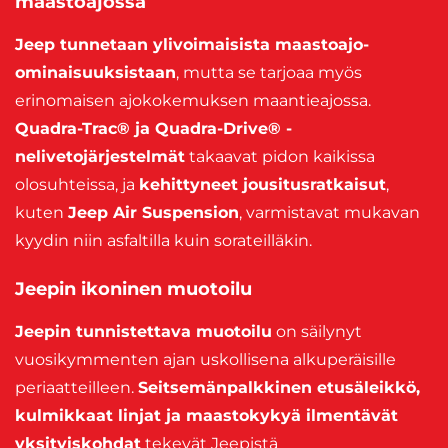
maastoajossa
Jeep tunnetaan ylivoimaisista maastoajo-
ominaisuuksistaan
, mutta se tarjoaa myös
erinomaisen ajokokemuksen maantieajossa.
Quadra-Trac® ja Quadra-Drive® -
nelivetojärjestelmät
takaavat pidon kaikissa
olosuhteissa, ja
kehittyneet jousitusratkaisut
,
kuten
Jeep Air Suspension
, varmistavat mukavan
kyydin niin asfaltilla kuin sorateilläkin.
Jeepin ikoninen muotoilu
Jeepin tunnistettava muotoilu
on säilynyt
vuosikymmenten ajan uskollisena alkuperäisille
periaatteilleen.
Seitsemänpalkkinen etusäleikkö,
kulmikkaat linjat ja maastokykyä ilmentävät
yksityiskohdat
tekevät Jeepistä