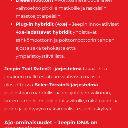
Dieselmoottorit
– Polttoainetaloudellinen
vaihtoehto pitkille matkoille ja raskaisiin
maastoajotarpeisiin.
Plug-in hybridit (4xe)
– Jeepin innovatiiviset
4xe-ladattavat hybridit
yhdistävät
sähkömoottorin ja polttomoottorin tehden
ajosta sekä tehokasta että
ympäristöystävällistä.
Jeepin Trail Rated® -järjestelmä
takaa, että
jokainen malli testataan vaativissa maasto-
olosuhteissa.
Selec-Terrain®-järjestelmä
puolestaan mahdollistaa eri ajotilojen valinnan,
kuten lumelle, mudalle tai kivikolle, mikä parantaa
pidon ja ajokyvyn maksimaalista suorituskykyä.
Ajo-ominaisuudet – Jeepin DNA on