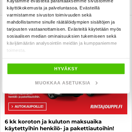
Käytämme evästeitä parantaaksemme sivustomme
KATSO TIEDOT
WHATSAPP
käyttökokemusta ja palveluntasoa. Evästeillä
varmistamme sivuston toimivuuden sekä
mahdollistamme sinulle räätälöidympien sisältöjen ja
tarjousten vastaanottamisen. Evästeitä käytetään myös
sosiaalisen median ominaisuuksien tukemiseen sekä
kävijämäärän analysointiin meidän ja kumppaniemme
toimesta.
HYVÄKSY
MUOKKAA ASETUKSIA
6 kk koroton ja kuluton maksuaika
käytettyihin henkilö- ja pakettiautoihin!