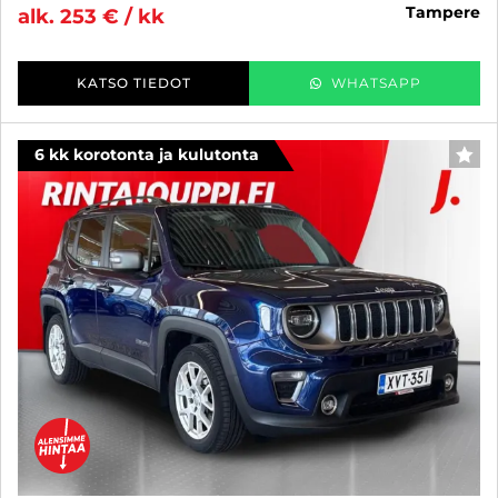
tampere
alk. 253 € / kk
KATSO TIEDOT
WHATSAPP
6 kk korotonta ja kulutonta
SUO