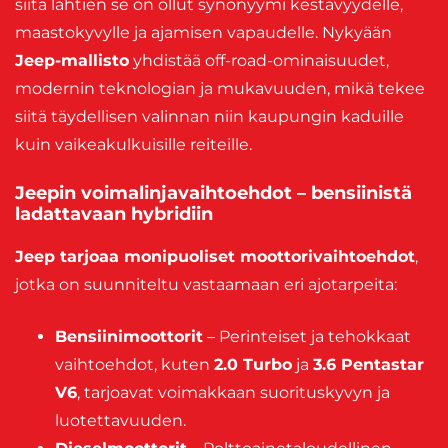
siitä lähtien se on ollut synonyymi kestävyydelle,
maastokyvylle ja ajamisen vapaudelle. Nykyään
Jeep-mallisto
yhdistää off-road-ominaisuudet,
modernin teknologian ja mukavuuden, mikä tekee
siitä täydellisen valinnan niin kaupungin kaduille
kuin vaikeakulkuisille reiteille.
Jeepin voimalinjavaihtoehdot – bensiinistä
ladattavaan hybridiin
Jeep tarjoaa monipuoliset moottorivaihtoehdot
,
jotka on suunniteltu vastaamaan eri ajotarpeita:
Bensiinimoottorit
– Perinteiset ja tehokkaat
vaihtoehdot, kuten
2.0 Turbo
ja
3.6 Pentastar
V6
, tarjoavat voimakkaan suorituskyvyn ja
luotettavuuden.