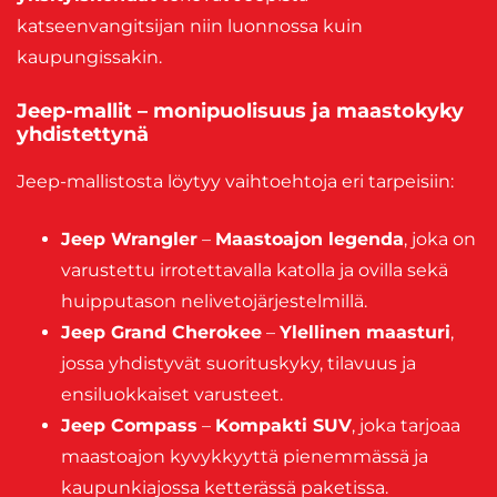
katseenvangitsijan niin luonnossa kuin
kaupungissakin.
Jeep-mallit – monipuolisuus ja maastokyky
yhdistettynä
Jeep-mallistosta löytyy vaihtoehtoja eri tarpeisiin:
Jeep Wrangler
–
Maastoajon legenda
, joka on
varustettu irrotettavalla katolla ja ovilla sekä
huipputason nelivetojärjestelmillä.
Jeep Grand Cherokee
–
Ylellinen maasturi
,
jossa yhdistyvät suorituskyky, tilavuus ja
ensiluokkaiset varusteet.
Jeep Compass
–
Kompakti SUV
, joka tarjoaa
maastoajon kyvykkyyttä pienemmässä ja
kaupunkiajossa ketterässä paketissa.