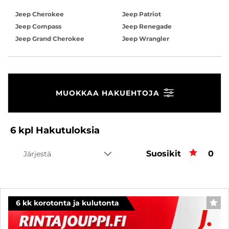
Jeep Cherokee
Jeep Patriot
Jeep Compass
Jeep Renegade
Jeep Grand Cherokee
Jeep Wrangler
MUOKKAA HAKUEHTOJA
6
kpl
Hakutuloksia
Suosikit
Suos
0
Järjestä
6 kk korotonta ja kulutonta
SUO