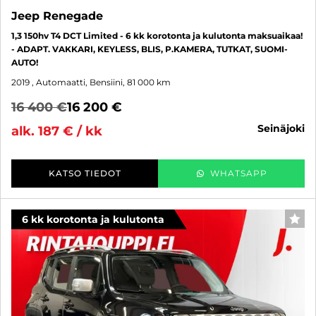
Jeep Renegade
1,3 150hv T4 DCT Limited - 6 kk korotonta ja kulutonta maksuaikaa!
- ADAPT. VAKKARI, KEYLESS, BLIS, P.KAMERA, TUTKAT, SUOMI-
AUTO!
2019
, Automaatti, Bensiini, 81 000 km
16 400 €
16 200 €
seinäjoki
alk. 187 € / kk
KATSO TIEDOT
WHATSAPP
6 kk korotonta ja kulutonta
SUO