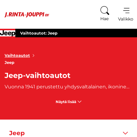
Siirry sisältöön
Hae
Valikko
Vaihtoautot: Jeep
Vaihtoautot
Jeep
Jeep-vaihtoautot
Vuonna 1941 perustettu yhdysvaltalainen, ikoninen Jeep on Fiat Chrysler Automobiles -konsernin tytäryhtiö. Brändin laadukkaat nelivetoiset maastoautot ovat maailman laajuisesti tunnettuja hyötyajoneuvo- ja arkikäyttöön soveltuvia maastureita. Jeepille onkin ominaista kestävyys, vahva suorituskyky ja luotettavuus. Suosittuja Jeep-malleja ovat
Näytä lisää
Jeep