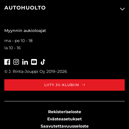
AUTOHUOLTO
Myynnin aukioloajat
ma - pe 10 - 18
la 10 - 16
Facebook
Instagram
LinkedIn
Youtube
Tiktok
© J. Rinta-Jouppi Oy 2019–2026
LIITY JII-KLUBIIN
Rekisteriseloste
Evästeasetukset
Saavutettavuusseloste