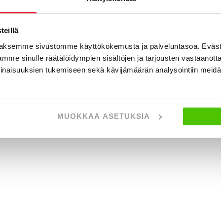
eillä
aksemme sivustomme käyttökokemusta ja palveluntasoa. Eväst
mme sinulle räätälöidympien sisältöjen ja tarjousten vastaanott
inaisuuksien tukemiseen sekä kävijämäärän analysointiin mei
MUOKKAA ASETUKSIA