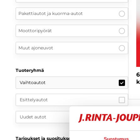
Pakettiautot ja kuorma-autot
Moottoripyörät
Muut ajoneuvot
Tuoteryhmä
6
k
Vaihtoautot
Esittelyautot
Uudet autot
Tarjoukset ja suositukset
Suostumus