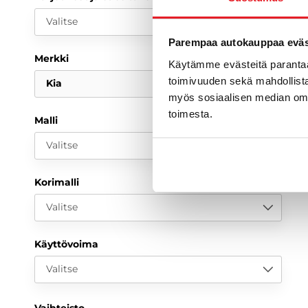
Valitse
Parempaa autokauppaa eväst
Merkki
Käytämme evästeitä paranta
toimivuuden sekä mahdollista
Kia
myös sosiaalisen median om
toimesta.
Malli
Valitse
Korimalli
Valitse
Käyttövoima
Valitse
Vaihteisto