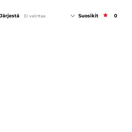
Järjestä
Suosikit
Suosiki
0
Ei valintaa