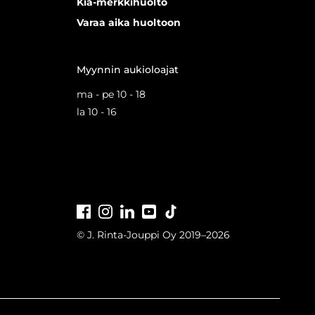
Kia-merkkihuolto
Varaa aika huoltoon
Myynnin aukioloajat
ma - pe 10 - 18
la 10 - 16
Facebook
Instagram
LinkedIn
Youtube
Tiktok
© J. Rinta-Jouppi Oy 2019–2026