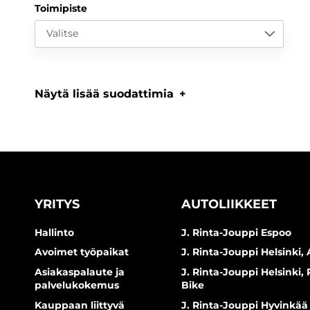
Toimipiste
Valitse
Näytä lisää suodattimia
YRITYS
AUTOLIIKKEET
Hallinto
J. Rinta-Jouppi Espoo
Avoimet työpaikat
J. Rinta-Jouppi Helsinki, 
Asiakaspalaute ja
J. Rinta-Jouppi Helsinki,
palvelukokemus
Bike
Kauppaan liittyvä
J. Rinta-Jouppi Hyvinkää