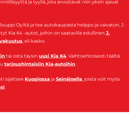
llisyyttä ja tyyliä, jota arvostavat niin yksin ajavat
Jouppi Oy:ltä ja tee autokaupasta helppo ja vaivaton. J.
yt Kia K4 -autot, joihin on saatavilla edullinen
J.
ovakuutus
, eli kasko.
in
tai osta täysin
uusi Kia K4
. Vaihtoehtoisesti täältä
tu
tarjoushintaisiin Kia-autoihin
.
i sijaitsee
Kuopiossa
ja
Seinäjoella
, joista voit myös
si
.