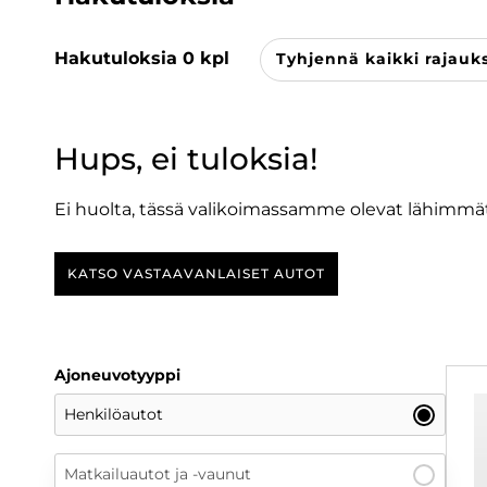
Hakutuloksia
0
kpl
Tyhjennä kaikki rajauk
Hups, ei tuloksia!
Ei huolta, tässä valikoimassamme olevat lähimmät
KATSO VASTAAVANLAISET AUTOT
Ajoneuvotyyppi
Henkilöautot
Matkailuautot ja -vaunut