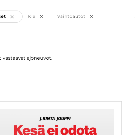
set
Kia
Vaihtoautot
Poista valinta
Poista valinta
Poista valinta
 vastaavat ajoneuvot.