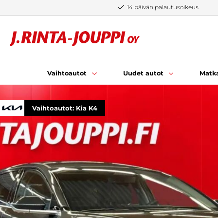
Siirry sisältöön
14 päivän palautusoikeus
Vaihtoautot
Uudet autot
Matka
Vaihtoautot: Kia K4