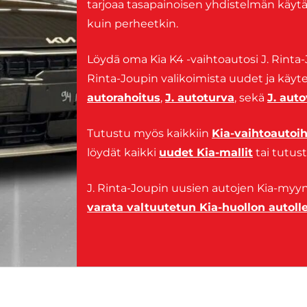
tarjoaa tasapainoisen yhdistelmän käytännö
kuin perheetkin.
Löydä oma Kia K4 -vaihtoautosi J. Rinta-
Rinta-Joupin valikoimista uudet ja käytet
autorahoitus
,
J. autoturva
, sekä
J. aut
Tutustu myös kaikkiin
Kia-vaihtoautoih
löydät kaikki
uudet Kia-mallit
tai tutus
J. Rinta-Joupin uusien autojen Kia-myynt
varata valtuutetun Kia-huollon autolle