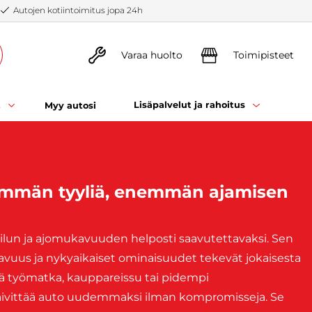
Autojen kotiintoimitus jopa 24h
Varaa huolto
Toimipisteet
t
Lisäpalvelut ja rahoitus
Myy autosi
nemmän tyyliä, enemmän ajamisen
lun ja ajomukavuuden helposti saavutettavaksi. Sen
avuus ja nykyaikaiset ominaisuudet tekevät jokaisesta
sä työmatka, kauppareissu tai pidempi
 päivittää auto uudemmaksi ilman kompromisseja. Se