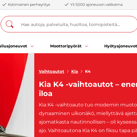
Kotimainen perheyritys
Yli 5000 ajoneuvon valikoima
iluajoneuvot
Moottoripyörät
Hyötyajoneuvo
Vaihtoautot
Kia
K4
Kia K4 -vaihtoautot – e
iloa
Kia K4 -vaihtoauto tuo modernin muotoi
dynaaminen ulkonäkö, miellyttävä ajett
ajomatkasta nautinnollisen – oli kysees
ajo. Vaihtoautona Kia K4 on fiksu tapa